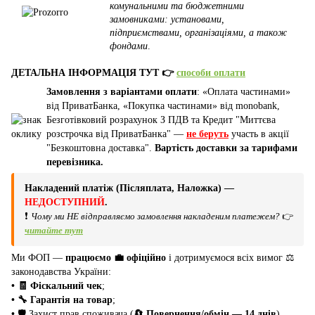
комунальними та бюджетними
замовниками: установами,
підприємствами, організаціями, а також
фондами
.
ДЕТАЛЬНА ІНФОРМАЦІЯ ТУТ 👉
способи оплати
Замовлення з варіантами оплати
: «Оплата частинами»
від ПриватБанка, «Покупка частинами» від monobank,
Безготівковий розрахунок З ПДВ та Кредит "Миттєва
розстрочка від ПриватБанка" —
не беруть
участь в акції
"Безкоштовна доставка".
Вартість доставки за тарифами
перевізника.
Накладений платіж (Післяплата, Наложка) —
НЕДОСТУПНИЙ
.
❗
Чому ми НЕ відправляємо замовлення накладеним платежем?
👉
читайте тут
Ми ФОП —
працюємо 💼 офіційно
і дотримуємося всіх вимог ⚖️
законодавства України:
• 🧾 Фіскальний чек
;
• 🔧 Гарантія на товар
;
•
🛡️ Захист прав споживача (
🔄 Повернення/обмін — 14 днів
).