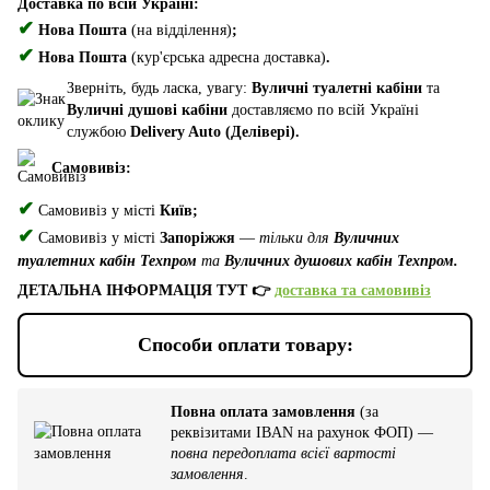
Доставка по всій Україні:
✔
Нова Пошта
(на відділення)
;
✔
Нова Пошта
(кур'єрська адресна доставка)
.
Зверніть, будь ласка, увагу:
Вуличні туалетні кабіни
та
Вуличні душові кабіни
доставляємо по всій Україні
службою
Delivery Auto (Делівері).
Самовивіз:
✔
Самовивіз у місті
Київ;
✔
Самовивіз у місті
Запоріжжя
—
тільки для
Вуличних
туалетних кабін Техпром
та
Вуличних душових кабін Техпром.
ДЕТАЛЬНА ІНФОРМАЦІЯ ТУТ 👉
доставка та самовивіз
Способи оплати товару:
Повна оплата замовлення
(за
реквізитами IBAN на рахунок ФОП) —
повна передоплата всієї вартості
замовлення
.