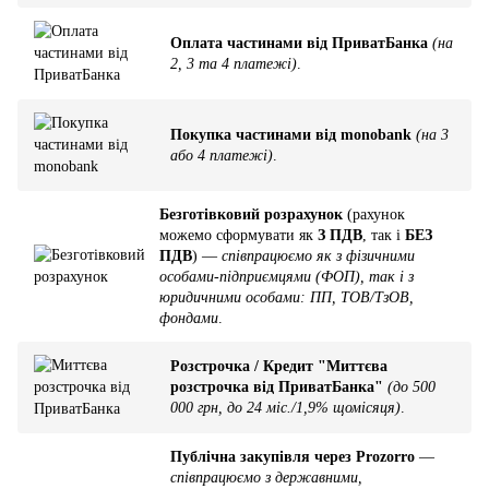
Оплата частинами від ПриватБанка
(на
2, 3 та 4 платежі)
.
Покупка частинами від monobank
(на 3
або 4 платежі)
.
Безготівковий розрахунок
(рахунок
можемо сформувати як
З ПДВ
, так і
БЕЗ
ПДВ
) —
співпрацюємо як з фізичними
особами-підприємцями (ФОП), так і з
юридичними особами: ПП, ТОВ/ТзОВ,
фондами
.
Розстрочка / Кредит "Миттєва
розстрочка від ПриватБанка"
(до 500
000 грн, до 24 міс./1,9% щомісяця)
.
Публічна закупівля через Prozorro
—
співпрацюємо з державними,