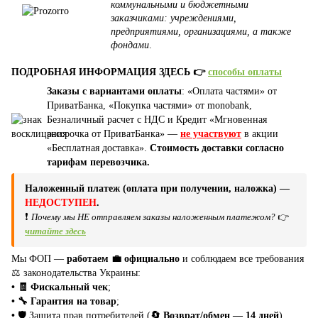
коммунальными и бюджетными
заказчиками: учреждениями,
предприятиями, организациями, а также
фондами
.
ПОДРОБНАЯ ИНФОРМАЦИЯ ЗДЕСЬ 👉
способы оплаты
Заказы с вариантами оплаты
: «Оплата частями» от
ПриватБанка, «Покупка частями» от monobank,
Безналичный расчет с НДС и Кредит «Мгновенная
рассрочка от ПриватБанка» —
не участвуют
в акции
«Бесплатная доставка».
Стоимость доставки согласно
тарифам перевозчика.
Наложенный платеж (оплата при получении, наложка) —
НЕДОСТУПЕН
.
❗
Почему мы НЕ отправляем заказы наложенным платежом?
👉
читайте здесь
Мы ФОП —
работаем 💼 официально
и соблюдаем все требования
⚖️ законодательства Украины:
• 🧾 Фискальный чек
;
• 🔧 Гарантия на товар
;
•
🛡️ Защита прав потребителей (
🔄 Возврат/обмен — 14 дней
).