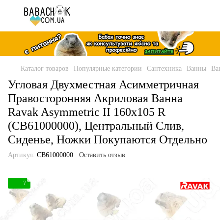
Каталог товаров
Популярные категории
Сантехника
Ванны
Ва
Угловая Двухместная Асимметричная
Правосторонняя Акриловая Ванна
Ravak Asymmetric II 160x105 R
(CB61000000), Центральный Слив,
Сиденье, Ножки Покупаются Отдельно
Артикул:
CB61000000
Оставить отзыв
7