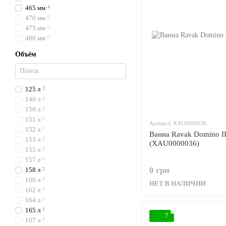
465 мм
4
470 мм
0
475 мм
0
480 мм
0
Объём
125 л
2
140 л
0
150 л
0
151 л
0
Артикул: XAU0000036
152 л
0
Ванна Ravak Domino I
153 л
0
(XAU0000036)
155 л
0
157 л
0
0 грн
158 л
2
160 л
0
НЕТ В НАЛИЧИИ
162 л
0
164 л
0
165 л
1
7
167 л
0