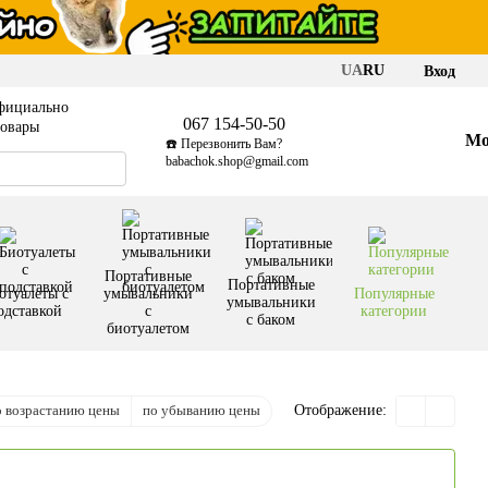
UA
RU
Вход
фициально
067 154-50-50
товары
Мо
☎️ Перезвонить Вам?
babachok.shop@gmail.com
Портативные
Портативные
отуалеты с
умывальники
Популярные
умывальники
одставкой
с
категории
с баком
биотуалетом
о возрастанию цены
по убыванию цены
Отображение: