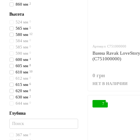
860 мм
2
Высота
524 мм
0
565 мм
5
580 мм
12
584 мм
0
Артикул: C751000000
585 мм
0
Ванна Ravak LoveStory
590 мм
0
(C751000000)
600 мм
4
605 мм
8
610 мм
50
0 грн
612 мм
0
НЕТ В НАЛИЧИИ
615 мм
6
620 мм
8
630 мм
2
644 мм
0
7
Глубина
367 мм
0