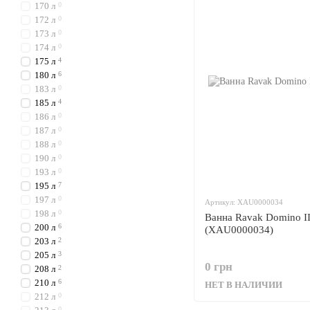
170 л
0
172 л
0
173 л
0
174 л
0
175 л
4
180 л
6
183 л
0
185 л
4
186 л
0
187 л
0
188 л
0
190 л
0
193 л
0
195 л
7
197 л
0
Артикул: XAU0000034
198 л
0
Ванна Ravak Domino I
200 л
6
(XAU0000034)
203 л
2
205 л
3
0 грн
208 л
2
210 л
6
НЕТ В НАЛИЧИИ
212 л
0
0