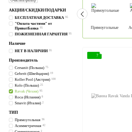
Очистить фильтр
АКЦИИ/СКИДКИ/ПОДАРКИ
БЕСПЛАТНАЯ ДОСТАВКА
95
"Оплата частями" от
Прямоугольные
А
ПриватБанка
95
ПОЖИЗНЕННАЯ ГАРАНТИЯ
95
Наличие
НЕТ В НАЛИЧИИ
95
7
Производитель
Cersanit (Польша)
75
Geberit (Швейцария)
19
Koller Pool (Австрия)
100
Kolo (Польша)
25
Ravak (Чехия)
95
Roca (Испания)
8
Smavit (Италия)
2
ТИП
Прямоугольная
36
Асимметричная
42
Симметричная
2