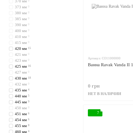
370 мм
0
373 мм
0
380 мм
0
385 мм
0
390 мм
0
400 мм
0
410 мм
0
415 мм
0
420 мм
15
421 мм
0
Артикул: CO11000000
423 мм
0
Ванна Ravak Vanda II
425 мм
16
427 мм
0
430 мм
18
432 мм
0
0 грн
435 мм
4
НЕТ В НАЛИЧИИ
440 мм
5
445 мм
9
450 мм
0
7
451 мм
6
454 мм
6
455 мм
8
460 мм
4