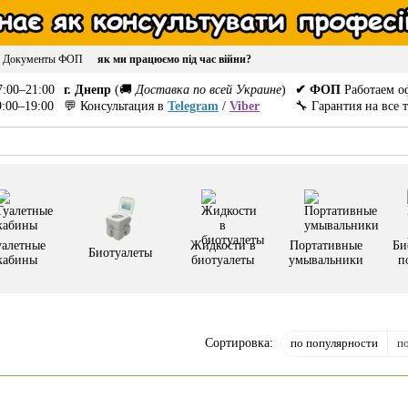
Документы ФОП
як ми працюємо під час війни?
:00–21:00
г. Днепр
(🚚
Доставка по всей Украине
)
✔ ФОП
Работаем о
:00–19:00
💬 Консультация в
Telegram
/
Viber
🔧 Гарантия на все 
уалетные
Жидкости в
Портативные
Би
Биотуалеты
кабины
биотуалеты
умывальники
п
по популярности
п
Сортировка: