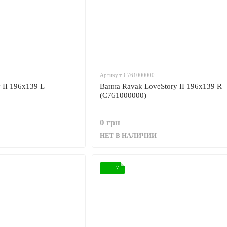
Артикул: C761000000
 II 196x139 L
Ванна Ravak LoveStory II 196x139 R
(C761000000)
0 грн
НЕТ В НАЛИЧИИ
7