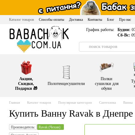
Перейти к основному контенту
Каталог товаров
Способы оплаты
Доставка
Контакты
Блог
Про нас
График работы:
Будни:
07
Сб-Вс:
09
Акции,
Полки
Т
Скидки,
Полотенцесушители
сушилки для
Подарки 🎁
обуви
Главная
Каталог товаров
Популярные категории
Сантехника
Ванны
Купить Ванну Ravak в Днепре
Производитель:
Ravak (Чехия)