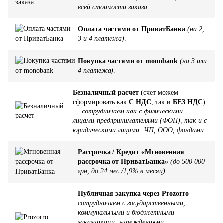
всей стоимости заказа
.
Оплата частями от ПриватБанка
(на 2,
3 и 4 платежа)
.
Покупка частями от monobank
(на 3 или
4 платежа)
.
Безналичный расчет
(счет можем
сформировать как
С НДС
, так и
БЕЗ НДС
)
—
сотрудничаем как с физическими
лицами-предпринимателями (ФОП), так и с
юридическими лицами: ЧП, ООО, фондами
.
Рассрочка / Кредит «Мгновенная
рассрочка от ПриватБанка»
(до 500 000
грн, до 24 мес./1,9% в месяц)
.
Публичная закупка через Prozorro
—
сотрудничаем с государственными,
коммунальными и бюджетными
заказчиками: учреждениями,