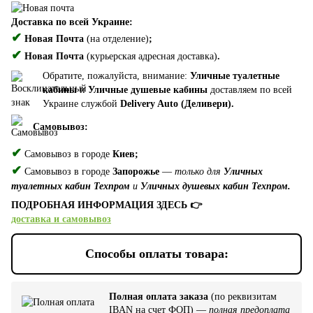
Доставка по всей Украине:
✔
Новая Почта
(на отделение)
;
✔
Новая Почта
(курьерская адресная доставка)
.
Обратите, пожалуйста, внимание:
Уличные туалетные
кабины
и
Уличные душевые кабины
доставляем по всей
Украине службой
Delivery Auto (Деливери).
Самовывоз:
✔
Самовывоз в городе
Киев;
✔
Самовывоз в городе
Запорожье
—
только для
Уличных
туалетных кабин Техпром
и
Уличных душевых кабин Техпром.
ПОДРОБНАЯ ИНФОРМАЦИЯ ЗДЕСЬ 👉
доставка и самовывоз
Способы оплаты товара:
Полная оплата заказа
(по реквизитам
IBAN на счет ФОП) —
полная предоплата