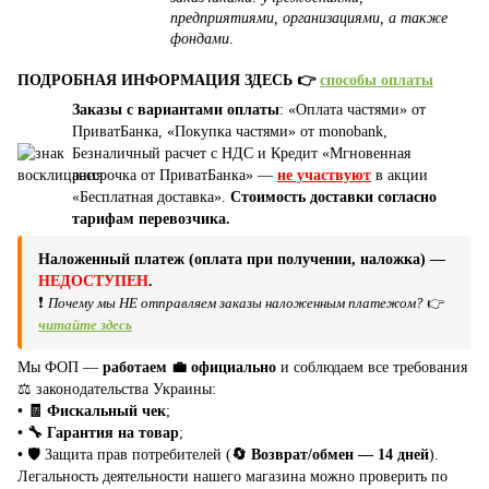
предприятиями, организациями, а также
фондами
.
ПОДРОБНАЯ ИНФОРМАЦИЯ ЗДЕСЬ 👉
способы оплаты
Заказы с вариантами оплаты
: «Оплата частями» от
ПриватБанка, «Покупка частями» от monobank,
Безналичный расчет с НДС и Кредит «Мгновенная
рассрочка от ПриватБанка» —
не участвуют
в акции
«Бесплатная доставка».
Стоимость доставки согласно
тарифам перевозчика.
Наложенный платеж (оплата при получении, наложка) —
НЕДОСТУПЕН
.
❗
Почему мы НЕ отправляем заказы наложенным платежом?
👉
читайте здесь
Мы ФОП —
работаем 💼 официально
и соблюдаем все требования
⚖️ законодательства Украины:
• 🧾 Фискальный чек
;
• 🔧 Гарантия на товар
;
•
🛡️ Защита прав потребителей (
🔄 Возврат/обмен — 14 дней
).
Легальность деятельности нашего магазина можно проверить по