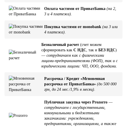
Оплата частями от ПриватБанка
(на 2,
3 и 4 платежа)
.
Покупка частями от monobank
(на 3 или
4 платежа)
.
Безналичный расчет
(счет можем
сформировать как
С НДС
, так и
БЕЗ НДС
)
—
сотрудничаем как с физическими
лицами-предпринимателями (ФОП), так и с
юридическими лицами: ЧП, ООО, фондами
.
Рассрочка / Кредит «Мгновенная
рассрочка от ПриватБанка»
(до 500 000
грн, до 24 мес./1,9% в месяц)
.
Публичная закупка через Prozorro
—
сотрудничаем с государственными,
коммунальными и бюджетными
заказчиками: учреждениями,
предприятиями, организациями, а также