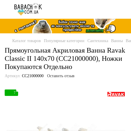
Каталог товаров
Популярные категории
Сантехника
Ванны
Ва
Прямоугольная Акриловая Ванна Ravak
Classic II 140x70 (CC21000000), Ножки
Покупаются Отдельно
Артикул:
CC21000000
Оставить отзыв
7