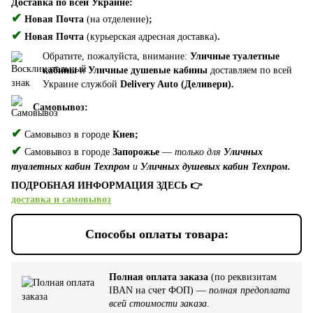
Доставка по всей Украине:
✔
Новая Почта
(на отделение)
;
✔
Новая Почта
(курьерская адресная доставка)
.
Обратите, пожалуйста, внимание:
Уличные туалетные
кабины
и
Уличные душевые кабины
доставляем по всей
Украине службой
Delivery Auto (Деливери).
Самовывоз:
✔
Самовывоз в городе
Киев;
✔
Самовывоз в городе
Запорожье
—
только для
Уличных
туалетных кабин Техпром
и
Уличных душевых кабин Техпром.
ПОДРОБНАЯ ИНФОРМАЦИЯ ЗДЕСЬ 👉
доставка и самовывоз
Способы оплаты товара:
Полная оплата заказа
(по реквизитам
IBAN на счет ФОП) —
полная предоплата
всей стоимости заказа
.