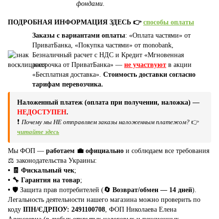
фондами
.
ПОДРОБНАЯ ИНФОРМАЦИЯ ЗДЕСЬ 👉
способы оплаты
Заказы с вариантами оплаты
: «Оплата частями» от
ПриватБанка, «Покупка частями» от monobank,
Безналичный расчет с НДС и Кредит «Мгновенная
рассрочка от ПриватБанка» —
не участвуют
в акции
«Бесплатная доставка».
Стоимость доставки согласно
тарифам перевозчика.
Наложенный платеж (оплата при получении, наложка) —
НЕДОСТУПЕН
.
❗
Почему мы НЕ отправляем заказы наложенным платежом?
👉
читайте здесь
Мы ФОП —
работаем 💼 официально
и соблюдаем все требования
⚖️ законодательства Украины:
• 🧾 Фискальный чек
;
• 🔧 Гарантия на товар
;
•
🛡️ Защита прав потребителей (
🔄 Возврат/обмен — 14 дней
).
Легальность деятельности нашего магазина можно проверить по
коду
ІПН/ЄДРПОУ: 2491100708
, ФОП Николаева Елена