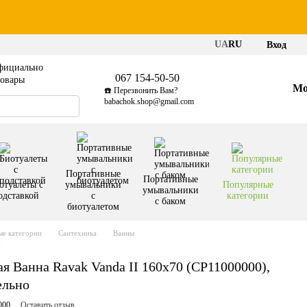
UA
RU
Вход
фициально
067 154-50-50
товары
Мо
☎️ Перезвонить Вам?
babachok.shop@gmail.com
Портативные
Портативные
отуалеты с
умывальники
Популярные
умывальники
одставкой
с
категории
с баком
биотуалетом
е категории
Сантехника
Ванны
)
я Ванна Ravak Vanda II 160x70 (CP11000000),
ельно
000
Оставить отзыв