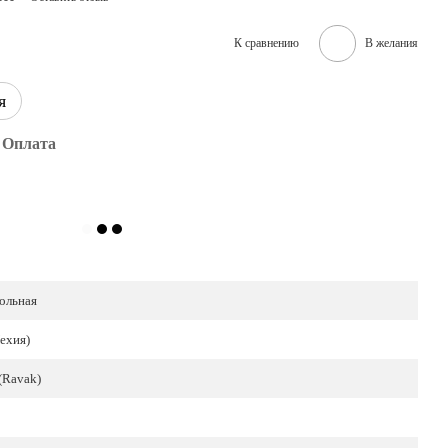
К сравнению
В желания
я
Оплата
ольная
ехия)
 (Ravak)