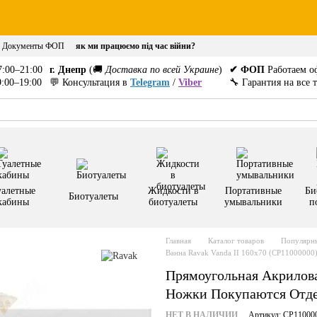
Документы ФОП
як ми працюємо під час війни?
:00–21:00
г. Днепр
(🚚
Доставка по всей Украине
)
✔ ФОП
Работаем о
:00–19:00
💬 Консультация в
Telegram
/
Viber
🔧 Гарантия на все 
уалетные
Жидкости в
Портативные
Би
Биотуалеты
кабины
биотуалеты
умывальники
п
Главная
Каталог товаров
Популярны
Ванна Ravak Vanda II 160x70 (CP11000000
Прямоугольная Акрилова
Ножки Покупаются Отд
НЕТ В НАЛИЧИИ
Артикул: CP11000