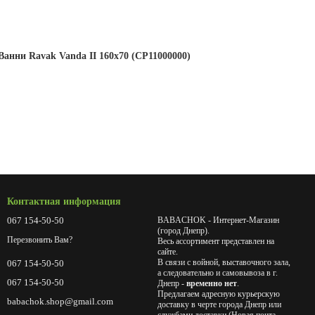
Ванни Ravak Vanda II 160x70 (CP11000000)
Контактная информация
067 154-50-50
BABACHOK - Интернет-Магазин
(город Днепр).
Перезвонить Вам?
Весь ассортимент представлен на
сайте.
В связи с войной, выставочного зала,
067 154-50-50
а следовательно и самовывоза в г.
067 154-50-50
Днепр -
временно нет
.
Предлагаем адресную курьерскую
babachok.shop@gmail.com
доставку в черте города Днепр или