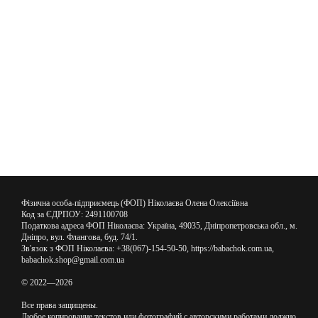
Фізична особа-підприємець (ФОП) Ніколаєва Олена Олексіївна
Код за ЄДРПОУ: 2491100708
Податкова адреса ФОП Ніколаєва: Україна, 49035, Дніпропетровська обл., м.
Дніпро, вул. Флангова, буд. 74/1.
Зв'язок з ФОП Ніколаєва: +38(067)-154-50-50, https://babachok.com.ua,
babachok.shop@gmail.com.ua
© 2022—2026
Все права защищены.
Любое копирование текстов или фотографий с авторскими работами должно