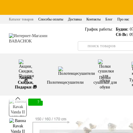
Перейти к основному контенту
Каталог товаров
Способы оплаты
Доставка
Контакты
Блог
Про нас
График работы:
Будни:
07
Сб-Вс:
09
Акции,
Полки
Т
Скидки,
Полотенцесушители
сушилки для
Подарки 🎁
обуви
7