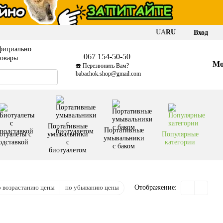
UA
RU
Вход
фициально
067 154-50-50
товары
Мо
☎️ Перезвонить Вам?
babachok.shop@gmail.com
Портативные
Портативные
отуалеты с
умывальники
Популярные
умывальники
одставкой
с
категории
с баком
биотуалетом
о возрастанию цены
по убыванию цены
Отображение: