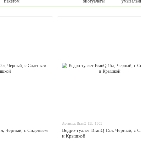
пакетом
биотуалеты
умывальн
Артикул: BranQ-15L-1305
л, Черный, с Сиденьем
Ведро-туалет BranQ 15л, Черный, с 
и Крышкой