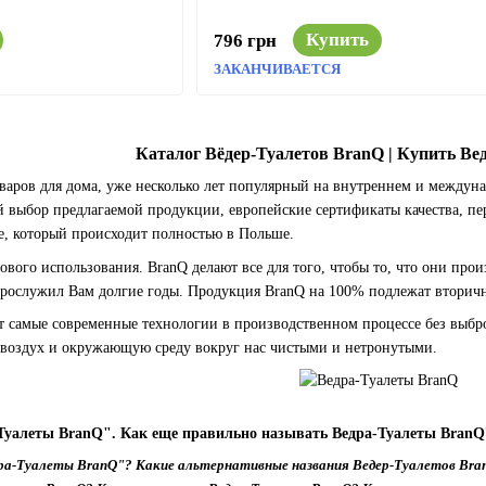
Купить
796 грн
ЗАКАНЧИВАЕТСЯ
Каталог Вёдер-Туалетов BranQ | Купить Ве
оваров для дома, уже несколько лет популярный на внутреннем и между
й выбор предлагаемой продукции, европейские сертификаты качества, пе
е, который происходит полностью в Польше.
вого использования. BranQ делают все для того, чтобы то, что они про
прослужил Вам долгие годы. Продукция BranQ на 100% подлежат вторичн
 самые современные технологии в производственном процессе без выброс
 воздух и окружающую среду вокруг нас чистыми и нетронутыми.
Туалеты BranQ". Как еще правильно называть Ведра-Туалеты BranQ
ра-Туалеты BranQ"? Какие альтернативные названия Ведер-Туалетов Bra