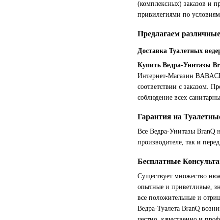
(комплексных) заказов и п
привилегиями по условиям
Предлагаем различные
Доставка Туалетных веде
Купить Ведра-Унитазы Br
Интернет-Магазин BABACHOK
соответствии с заказом. П
соблюдение всех санитарн
Гарантия на Туалетны
Все Ведра-Унитазы BranQ н
производителе, так и перед
Бесплатные Консульта
Существует множество нюа
опытные и приветливые, з
все положительные и отри
Ведра-Туалета BranQ возни
честно, качественно и про