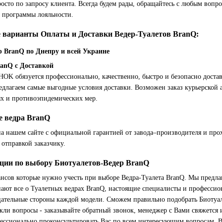
росто по запросу клиента. Всегда будем рады, обращайтесь с любым воп
 программы лояльности.
 варианты Оплаты и Доставки Ведер-Туалетов BranQ:
р BranQ по Днепру и всей Украине
anQ с Доставкой
 обязуется профессионально, качественно, быстро и безопасно достав
редлагаем самые выгодные условия доставки. Возможен заказ курьерской
ых и противоэпидемических мер.
е ведра BranQ
а нашем сайте с официальной гарантией от завода–производителя и прох
 отправкой заказчику.
ции по выбору Биотуалетов-Ведер BranQ
нсов которые нужно учесть при выборе Ведра-Туалета BranQ. Мы предл
нают все о Туалетных ведрах BranQ, настоящие специалисты и професси
цательные стороны каждой модели. Сможем правильно подобрать Биотуал
кли вопросы - заказывайте обратный звонок, менеджер с Вами свяжется 
фессионально проконсультировать Вас по всем интересующим вопросам. 