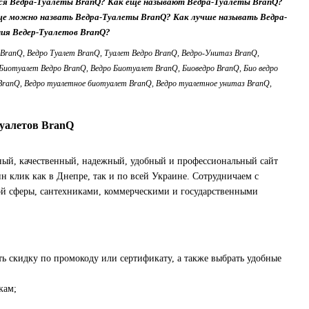
тся Ведра-Туалеты BranQ? Как еще называют Ведра-Туалеты BranQ?
еще можно назвать Ведра-Туалеты BranQ? Как лучше называть Ведра-
ния Ведер-Туалетов BranQ?
 BranQ, Ведро Туалет BranQ, Туалет Ведро BranQ, Ведро-Унитаз BranQ,
Биотуалет Ведро BranQ, Ведро Биотуалет BranQ, Биоведро BranQ, Био ведро
 BranQ, Ведро туалетное биотуалет BranQ, Ведро туалетное унитаз BranQ,
уалетов BranQ
ый, качественный, надежный, удобный и профессиональный сайт
н клик как в Днепре, так и по всей Украине. Сотрудничаем с
й сферы, сантехниками, коммерческими и государственными
ь скидку по промокоду или сертификату, а также выбрать удобные
кам;