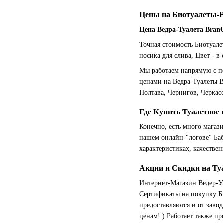
Цены на Биотуалеты-
Цена Ведра-Туалета Bran
Точная стоимость Биотуале
носика для слива, Цвет - в
Мы работаем напрямую с п
ценами на Ведра-Туалеты B
Полтава, Чернигов, Черкас
Где Купить Туалетное 
Конечно, есть много магаз
нашем онлайн-"логове" Баб
характеристиках, качестве
Акции и Скидки на Ту
Интернет-Магазин Ведер-У
Сертификаты на покупку Б
предоставляются и от заво
ценам!:) Работает также п