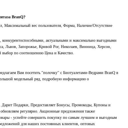
нитаза BranQ?
ал, Максимальный вес пользователя, Форма, Наличие/Отсутствие
и, конкурентоспособными, актуальными и максимально выгодными
са, Львов, Запорожье, Кривой Рог, Николаев, Винница, Херсон,
й выбор по соотношению Цена и Качество.
едлагаем Вам посетить "полочку" с Биотуалетами-Ведрами BranQ в
м большой модельный ряд, подробную информацию о
Дарит Подарки, Предоставляет Бонусы, Промокоды, Купоны и
 обновляем регулярно. Акционные предложения также
 товары - успейте совершить покупку по самым лучшим и выгодным
предложений для наших постоянных клиентов, оптовых