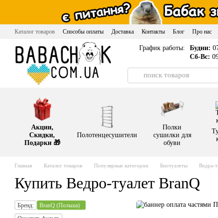
Перейти к основному контенту
Каталог товаров
Способы оплаты
Доставка
Контакты
Блог
Про нас
График работы:
Будни:
07
Сб-Вс:
09
Акции,
Полки
Т
Скидки,
Полотенцесушители
сушилки для
Подарки 🎁
обуви
Главная
Каталог товаров
Популярные категории
Биотуалеты
Ведра-т
Купить Ведро-туалет BranQ
Бренд:
BranQ (Польша)