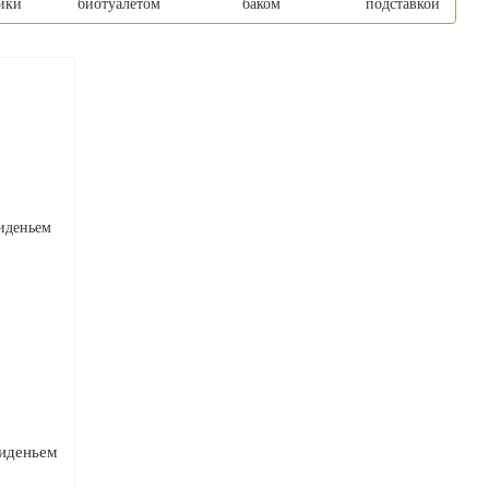
ики
биотуалетом
баком
подставкой
Сиденьем