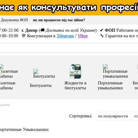
Документы ФОП
як ми працюємо під час війни?
:00–21:00
г. Днепр
(🚚
Доставка по всей Украине
)
✔ ФОП
Работаем о
:00–19:00
💬 Консультация в
Telegram
/
Viber
🔧 Гарантия на все 
уалетные
Жидкости в
Портативные
Би
Биотуалеты
кабины
биотуалеты
умывальники
п
уалеты
по популярности
п
Сортировка: