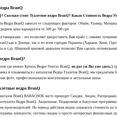
Ведра BranQ
Q? Сколько стоит Туалетное ведро BranQ? Какая Стоимость Ведра-У
та-Ведра BranQ зависит от следующих факторов: Объём, Размер, Матери
 среднем цена варьируется от 500 до 700 грн.
оставщиками - это позволяет предоставить Вам прайс с самыми лучшим
ranQ как в Днепре, так и по всем городам Украины (Харьков, Киев, Одес
сы и т.д). Широкий ценовой диапазон позволит Вам сделать оптимальны
ведро BranQ?
инов где можно Купить Ведро-Унитаз BranQ,
но раз уж Вы уже здесь:)
пр
ачка и ознакомиться с каталогом Ведер-Туалетов BranQ, мы предлагае
нные фото, профессиональную консультацию и актуальные цены.
алетные ведра BranQ
нитазов BranQ BABACHOK часто проводит Скидки, Акции, Распродажи, 
иотуалета-Ведра BranQ. Акционные, Подарочные и Бонусные программы
дов-производителей. На период действия акции снижается стоимость на
рограмма лояльности, система скидок и просто интересных финансовых 