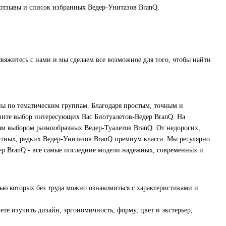
 отзывы и список избранных Ведер-Унитазов BranQ.
вяжитесь с нами и мы сделаем все возможное для того, чтобы найти
ны по тематическим группам. Благодаря простым, точным и
твите выбор интересующих Вас Биотуалетов-Ведер BranQ. На
м выбором разнообразных Ведер-Туалетов BranQ. От недорогих,
тных, редких Ведер-Унитазов BranQ премиум класса. Мы регулярно
ер BranQ - все самые последние модели надежных, современных и
 которых без труда можно ознакомиться с характеристиками и
е изучить дизайн, эргономичность, форму, цвет и экстерьер;