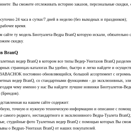
бинете: Вы сможете отслеживать историю заказов, персональные скидки,
суточно 24 часа в сутки/7 дней в неделю (без выходных и праздников);
рабочее время.
 сайте ту модель Биотуалета-Ведра BranQ которую искали, обязательно с
ложим скидку.
ов BranQ
алетных ведер BranQ в котором все типы Ведер-Унитазов BranQ разделе
рных страницах-каталогах Вы удобно, быстро и легко найдете и осущес
а BABACHOK постоянно обновляющийся, большой ассортимент с огромны
етных ведер BranQ, со стандартными функциями - до эксклюзивных, эли
агодаря чему именно у нас Вы найдете лучшие новинки Биотуалетов-Вед
(Брендов).
едставленная на нашем сайте содержит:
обную, точную и нужную техническую информацию и описание с помощью
е самого редкого, нестандартного и эксклюзивного Ведра-Туалета BranQ;
ые, студийные фото Туалетных ведер BranQ с помощью которых Вы сможет
зывы о Ведрах-Унитазах BranQ от наших покупателей.