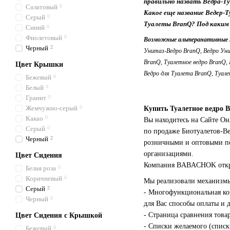
правильно назвать Ведра-Т
Салатовый
0
Какое еще название Ведер-
Серый
0
Туалеты BranQ? Под каким 
Синий
0
Фиолетовый
0
Возможные альтеранативные н
Черный
2
Унитаз-Ведро BranQ, Ведро Уни
BranQ, Туалетное ведро BranQ,
Цвет Крышки
Ведро для Туалета BranQ, Туале
Бежевый
0
Белый
0
Гранит
0
Жемчужно-серый
0
Купить Туалетное ведро 
Какао
0
Вы находитесь на Сайте О
Серый
0
по продаже Биотуалетов-Ве
Черный
2
розничными и оптовыми по
организациями.
Цвет Сидения
Компания BABACHOK открыт
Белая роза
0
Коричневый
0
Мы реализовали механизмы
Серый
2
- Многофункциональная кор
Черный
0
для Вас способы оплаты и 
- Страница сравнения това
Цвет Сидения с Крышкой
- Списки желаемого (списк
Бежевый
0