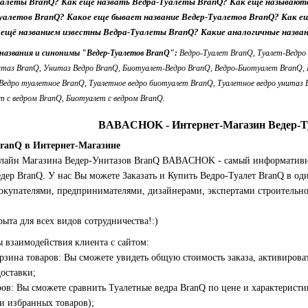
уалеты BranQ? Как еще назвать Ведра-Туалеты BranQ? Как еще называю
Туалетов BranQ? Какое еще бывает название Ведер-Туалетов BranQ? Как 
ещё названием известны Ведра-Туалеты BranQ? Какие аналогичные назва
азвания и синонимы "Ведер-Туалетов BranQ":
Ведро-Туалет BranQ, Туалет-Ведро
таз BranQ, Унитаз Ведро BranQ, Биотуалет-Ведро BranQ, Ведро-Биотуалет BranQ, 
 Ведро туалетное BranQ, Туалетное ведро биотуалет BranQ, Туалетное ведро унитаз
т с ведром BranQ, Биотуалет с ведром BranQ.
BABACHOK - Интернет-Магазин Ведер-Т
BranQ в Интернет-Магазине
нлайн Магазина Ведер-Унитазов BranQ BABACHOK - самый информативн
дер BranQ. У нас Вы можете Заказать и Купить Ведро-Туалет BranQ в оди
купателями, предпринимателями, дизайнерами, экспертами строительно
а для всех видов сотрудничества!:)
 взаимодействия клиента с сайтом:
зина товаров: Вы сможете увидеть общую стоимость заказа, активироват
доставки;
ров: Вы сможете сравнить Туалетные ведра BranQ по цене и характеристи
и избранных товаров);