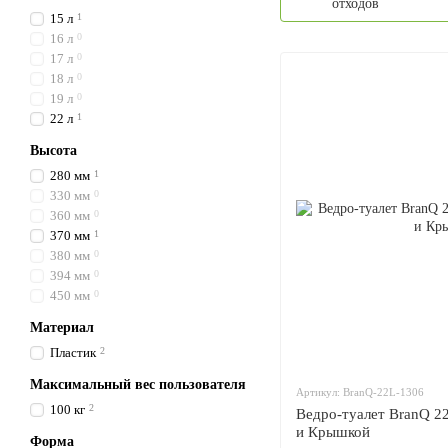
отходов
15 л
1
16 л
0
17 л
0
18 л
0
19 л
0
22 л
1
Высота
280 мм
1
330 мм
0
360 мм
0
370 мм
1
380 мм
0
394 мм
0
450 мм
0
Материал
Пластик
2
Максимальный вес пользователя
Артикул: BranQ-22L-1306
100 кг
2
Ведро-туалет BranQ 22
и Крышкой
Форма