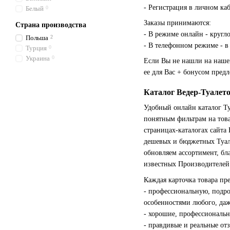
- Регистрация в личном ка
Белый
0
Заказы принимаются:
Страна производства
- В режиме онлайн - кругло
Польша
2
- В телефонном режиме - в 
Турция
0
Украина
0
Если Вы не нашли на нашем
ее для Вас + бонусом пред
Каталог Ведер-Туалет
Удобный онлайн каталог Ту
понятным фильтрам на това
страницах-каталогах сайт
дешевых и бюджетных Туал
обновляем ассортимент, бл
известных Производителей 
Каждая карточка товара пр
- профессиональную, подр
особенностями любого, даж
- хорошие, профессиональн
- правдивые и реальные от