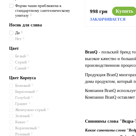
Форма чаши приближена к
стандартному сантехническому
Купить
998 грн
унитазу
2
ЗАКАНЧИВАЕТСЯ
Носик для слива
Да
2
Нет
0
Цвет
BranQ
- польский бренд т
Белый
0
высокое качество и большо
Серый
0
производственном процесс
Синий
0
Продукция BranQ многоразо
Цвет Корпуса
дома продуктом, который 
Бежевый
0
Компания BranQ использует
Бирюзовый
0
Компании BranQ оставляет
Голубой
0
Гранит
0
Жемчужно-серый
0
Зеленый
0
Синонимы слова "Ведра-
Какао
0
Коричневый
0
Какие синонимы слова "Вед
Розовый
0