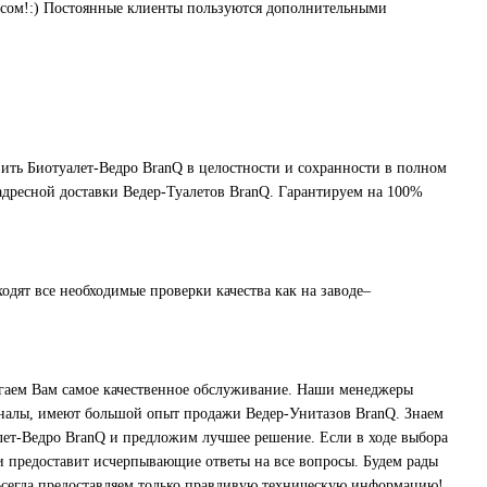
росом!:) Постоянные клиенты пользуются дополнительными
ить Биотуалет-Ведро BranQ в целостности и сохранности в полном
 адресной доставки Ведер-Туалетов BranQ. Гарантируем на 100%
одят все необходимые проверки качества как на заводе–
агаем Вам самое качественное обслуживание. Наши менеджеры
оналы, имеют большой опыт продажи Ведер-Унитазов BranQ. Знаем
ет-Ведро BranQ и предложим лучшее решение. Если в ходе выбора
и предоставит исчерпывающие ответы на все вопросы. Будем рады
Всегда предоставляем только правдивую техническую информацию!