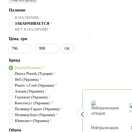
Очистить фильтр
Наличие
В НАЛИЧИИ
0
ЗАКАНЧИВАЕТСЯ
2
НЕТ В НАЛИЧИИ
0
Цена, грн
От Цена, грн
До Цена, грн
OK
Бренд
BranQ (Польша)
2
Dunya Plastik (Турция)
2
Hell (Украина)
3
Plastic`s Craft (Украина)
3
Алеана (Украина)
2
Горизонт (Украина)
2
Консенсус (Украина)
12
Полимер-Гарант (Украина)
3
ПолимерАгро (Украина)
3
Юнипласт (Украина)
1
Нейтрализация
Объем