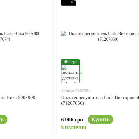
4
🚚 0 грн
Артикул: 71207050
ris Ника 500x900
Полотенцесушитель Laris Виктория 
(71207050)
ть
Купить
6 906 грн
В НАЛИЧИИ