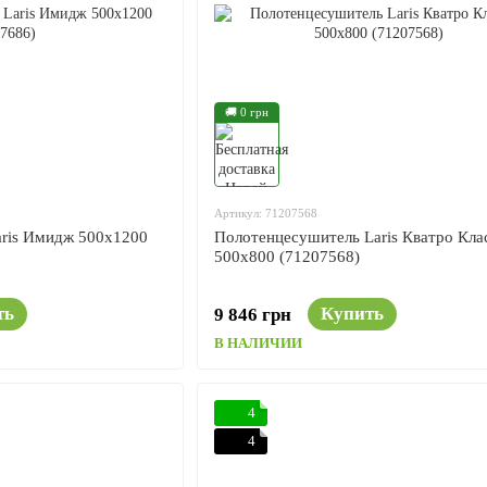
🚚 0 грн
Артикул: 71207568
ris Имидж 500x1200
Полотенцесушитель Laris Кватро Кла
500x800 (71207568)
ть
Купить
9 846 грн
В НАЛИЧИИ
4
4