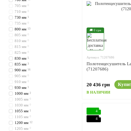
705 мм
0
710 мм
0
730 мм
1
735 мм
0
800 мм
13
🚚 0 грн
805 мм
0
810 мм
0
815 мм
0
825 мм
0
Артикул: 71207686
830 мм
5
Полотенцесушитель La
835 мм
3
(71207686)
900 мм
16
905 мм
0
910 мм
0
Купи
20 436 грн
930 мм
1
В НАЛИЧИИ
1000 мм
2
1005 мм
0
1030 мм
0
1055 мм
1
4
1105 мм
0
4
1200 мм
12
1205 мм
0