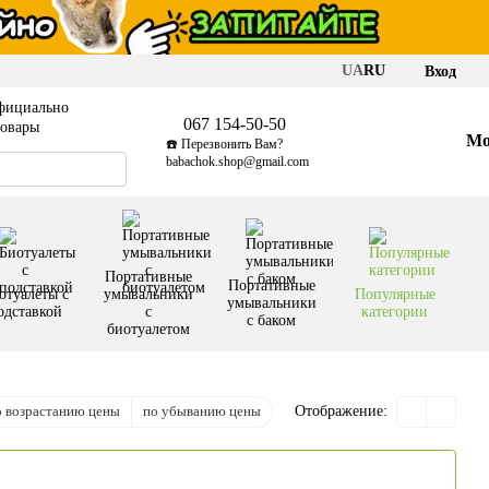
UA
RU
Вход
фициально
067 154-50-50
товары
Мо
☎️ Перезвонить Вам?
babachok.shop@gmail.com
Портативные
Портативные
отуалеты с
умывальники
Популярные
умывальники
одставкой
с
категории
с баком
биотуалетом
о возрастанию цены
по убыванию цены
Отображение: