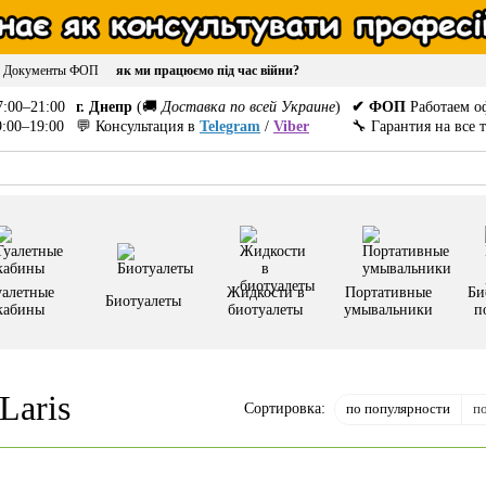
Документы ФОП
як ми працюємо під час війни?
:00–21:00
г. Днепр
(🚚
Доставка по всей Украине
)
✔ ФОП
Работаем о
:00–19:00
💬 Консультация в
Telegram
/
Viber
🔧 Гарантия на все 
уалетные
Жидкости в
Портативные
Би
Биотуалеты
кабины
биотуалеты
умывальники
п
Laris
по популярности
п
Сортировка: