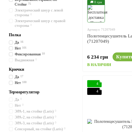
🚚 0 грн
Стойке
75
Электрический шнур с левой
стороны
0
Электрический шнур с правой
стороны
0
Артикул: 71207049
Полка
Полотенцесушитель La
(71207049)
Да
16
Нет
101
Фиксированная
10
Купит
6 234 грн
Выдвижная
0
В НАЛИЧИИ
Крючки
Да
17
Нет
100
4
4
Терморегулятор
Да
0
Нет
0
ЭРА-1, на стойке (Laris)
0
ЭРА-2, на стойке (Laris)
0
ЭРА-3, на стойке (Laris)
0
Сенсорный, на стойке (Laris)
0