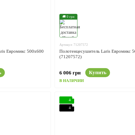
🚚 0 грн
Артикул: 71207572
ris Евромикс 500x600
Полотенцесушитель Laris Евромикс 
(71207572)
ь
Купить
6 006 грн
В НАЛИЧИИ
4
4