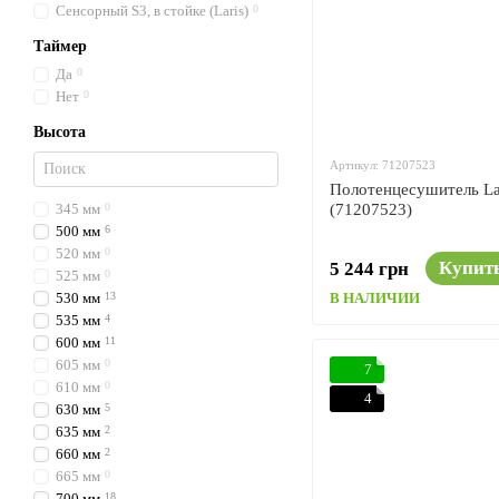
Сенсорный S3, в стойке (Laris)
0
Таймер
Да
0
Нет
0
Высота
Артикул: 71207523
Полотенцесушитель La
345 мм
0
(71207523)
500 мм
6
520 мм
0
Купит
5 244 грн
525 мм
0
530 мм
13
В НАЛИЧИИ
535 мм
4
600 мм
11
605 мм
0
7
610 мм
0
4
630 мм
5
635 мм
2
660 мм
2
665 мм
0
700 мм
18