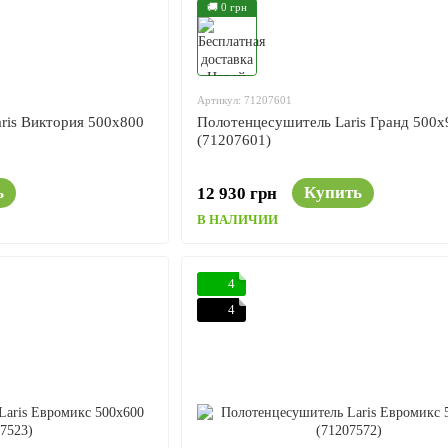
🚚 0 грн
Артикул: 71207601
ris Виктория 500x800
Полотенцесушитель Laris Гранд 500x
(71207601)
ь
Купить
12 930 грн
В НАЛИЧИИ
4
4