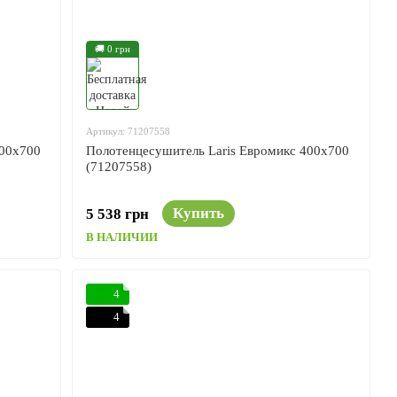
🚚 0 грн
Артикул: 71207558
500x700
Полотенцесушитель Laris Евромикс 400x700
(71207558)
Купить
5 538 грн
В НАЛИЧИИ
4
4