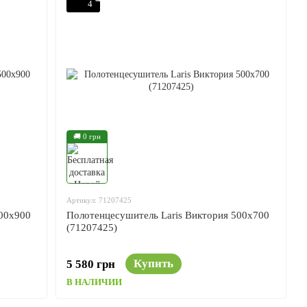
4
🚚 0 грн
Артикул: 71207425
500x900
Полотенцесушитель Laris Виктория 500x700
(71207425)
Купить
5 580 грн
В НАЛИЧИИ