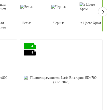
тым
Белые
Черные
в Цвете Хром
нием
4
4