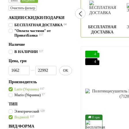
ТИП:
Водяной
Очистить фильтр
АКЦИИ/СКИДКИ/ПОДАРКИ
БЕСПЛАТНАЯ ДОСТАВКА
64
БЕСПЛАТНАЯ
Э
"Оплата частями" от
ДОСТАВКА
ПриватБанка
117
Наличие
В НАЛИЧИИ
117
4
Цена, грн
4
От Цена, грн
До Цена, грн
OK
Производитель
Laris (Украина)
117
Mario (Украина)
17
ТИП
Электрический
120
Водяной
117
🚚 0 грн
ВИД/ФОРМА