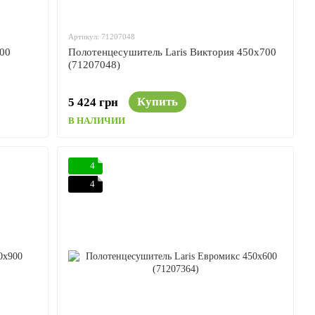
Артикул: 71207048
00
Полотенцесушитель Laris Виктория 450x700
(71207048)
Купить
5 424 грн
В НАЛИЧИИ
4
4