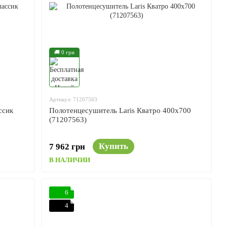
🚚 0 грн
Артикул: 71207563
ссик
Полотенцесушитель Laris Кватро 400x700
(71207563)
Купить
7 962 грн
В НАЛИЧИИ
6
4