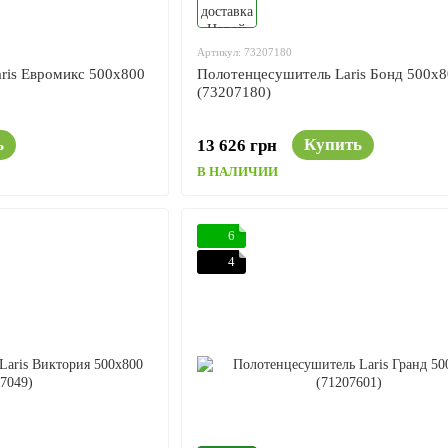
Артикул: 73207180
ris Евромикс 500x800
Полотенцесушитель Laris Бонд 500x8
(73207180)
ь
Купить
13 626 грн
В НАЛИЧИИ
6
4