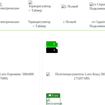
лектрические
Терморегулятор
с Полкой
со Скры
+ Таймер
Подключе
6
4
🚚 0 грн