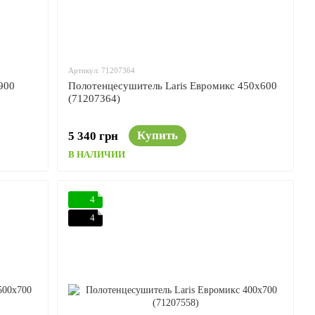
Артикул: 71207364
900
Полотенцесушитель Laris Евромикс 450x600
(71207364)
Купить
5 340 грн
В НАЛИЧИИ
4
4