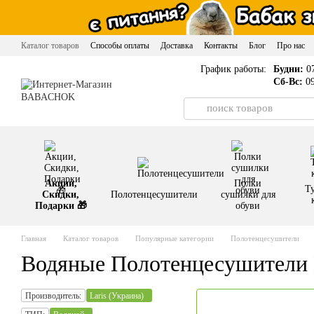
Перейти к основному контенту
Каталог товаров
Способы оплаты
Доставка
Контакты
Блог
Про нас
График работы:
Будни:
07
Сб-Вс:
09
Акции,
Полки
Т
Скидки,
Полотенцесушители
сушилки для
Подарки 🎁
обуви
Главная
Каталог товаров
Популярные категории
Полотенцесушители
Водяные Полотенцесушители 
Производитель:
Laris (Украина)