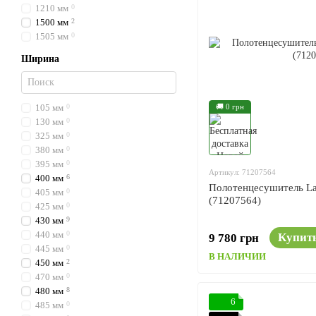
1210 мм
0
1500 мм
2
1505 мм
0
Ширина
105 мм
0
🚚 0 грн
130 мм
0
325 мм
0
380 мм
0
395 мм
0
Артикул: 71207564
400 мм
6
Полотенцесушитель La
405 мм
0
(71207564)
425 мм
0
430 мм
9
440 мм
0
Купит
9 780 грн
445 мм
0
В НАЛИЧИИ
450 мм
2
470 мм
0
480 мм
8
6
485 мм
0