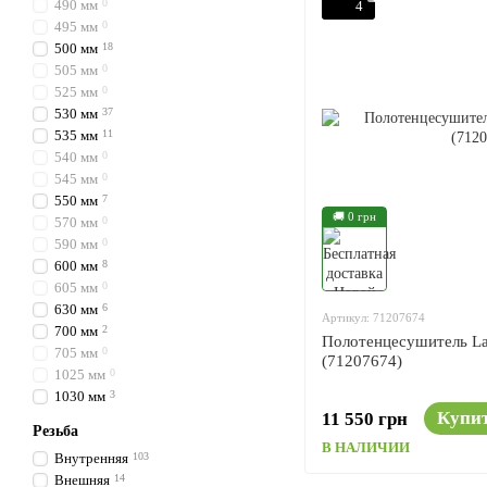
490 мм
0
4
495 мм
0
500 мм
18
505 мм
0
525 мм
0
530 мм
37
535 мм
11
540 мм
0
545 мм
0
550 мм
7
🚚 0 грн
570 мм
0
590 мм
0
600 мм
8
605 мм
0
630 мм
6
Артикул: 71207674
700 мм
2
Полотенцесушитель La
705 мм
0
(71207674)
1025 мм
0
1030 мм
3
Купи
11 550 грн
Резьба
В НАЛИЧИИ
Внутренняя
103
Внешняя
14