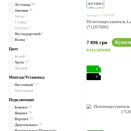
Лестница
84
Змеевик
30
Артикул: 71207600
Зигзаг
0
Полотенцесушитель La
Стойка
0
(71207600)
Гребень
0
Нестандартный
1
Волна
2
Купит
7 896 грн
Цвет
В НАЛИЧИИ
Белый
0
Хром
117
Черный
0
4
4
Монтаж/Установка
Настенный
117
Напольный
0
Подключение
Боковое
41
Нижнее
76
Верхнее
75
Диагональное
75
Вертикальное/Прямое/по