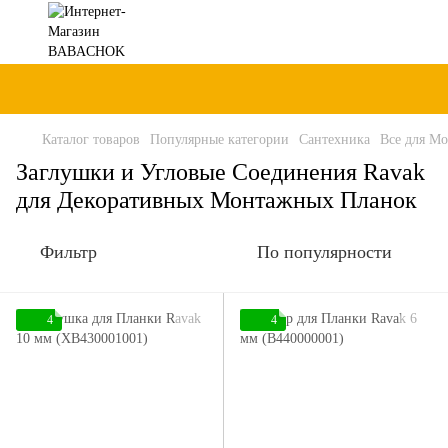
Каталог товаров
Популярные категории
Сантехника
Все для М
Заглушки и Угловые Соединения Ravak
для Декоративных Монтажных Планок
Фильтр
По популярности
4
4