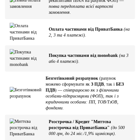
реквізитами IBAN на рахунок ФОП) —
повна передоплата всієї вартості
замовлення
.
Оплата частинами від ПриватБанка
(на
2, 3 та 4 платежі)
.
Покупка частинами від monobank
(на 3
або 4 платежі)
.
Безготівковий розрахунок
(рахунок
можемо сформувати як
З ПДВ
, так і
БЕЗ
ПДВ
) —
співпрацюємо як з фізичними
особами-підприємцями (ФОП), так і з
юридичними особами: ПП, ТОВ/ТзОВ,
фондами
.
Розстрочка / Кредит "Миттєва
розстрочка від ПриватБанка"
(до 500
000 грн, до 24 міс./1,9% щомісяця)
.