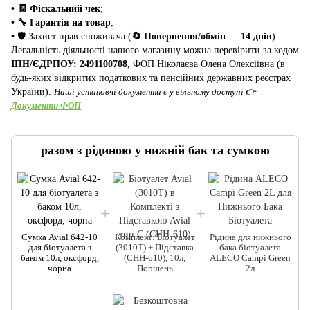
• 🧾 Фіскальний чек
;
• 🔧 Гарантія на товар
;
•
🛡️ Захист прав споживача (
🔄 Повернення/обмін — 14 днів
).
Легальність діяльності нашого магазину можна перевірити за кодом
ІПН/ЄДРПОУ: 2491100708
, ФОП Ніколаєва Олена Олексіївна (в
будь-яких відкритих податкових та пенсійних державних реєстрах
України).
Наші установчі документи є у вільному доступі
👉
Документи ФОП
разом з рідиною у нижній бак та сумкою
Сумка Avial 642-10
Комплект: Біотуалет
Рідина для нижнього
для біотуалета з
(3010T) + Підставка
бака біотуалета
баком 10л, оксфорд,
(CHH-610), 10л,
ALECO Campi Green
чорна
Поршень
2л