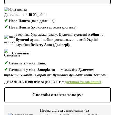
Доставка по всій Україні:
✔
Нова Пошта
(на відділення)
;
✔
Нова Пошта
(кур'єрська адресна доставка)
.
Зверніть, будь ласка, увагу:
Вуличні туалетні кабіни
та
Вуличні душові кабіни
доставляємо по всій Україні
службою
Delivery Auto (Делівері).
Самовивіз:
✔
Самовивіз у місті
Київ;
✔
Самовивіз у місті
Запоріжжя
—
тільки для
Вуличних
туалетних кабін Техпром
та
Вуличних душових кабін Техпром.
ДЕТАЛЬНА ІНФОРМАЦІЯ ТУТ 👉
доставка та самовивіз
Способи оплати товару:
Повна оплата замовлення
(за