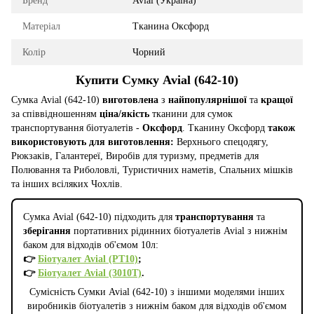
Бренд
Avial (Україна)
Матеріал
Тканина Оксфорд
Колір
Чорний
Купити Сумку Avial (642-10)
Сумка Avial (642-10)
виготовлена
з
найпопулярнішої
та
кращої
за співвідношенням
ціна/якість
тканини для сумок
транспортування біотуалетів -
Оксфорд
. Тканину Оксфорд
також
використовують для виготовлення:
Верхнього спецодягу,
Рюкзаків, Галантереї, Виробів для туризму, предметів для
Полювання та Риболовлі, Туристичних наметів, Спальних мішків
та інших всіляких Чохлів.
Сумка Avial (642-10) підходить для
транспортування
та
зберігання
портативних рідинних біотуалетів Avial з нижнім
баком для відходів об'ємом 10л:
👉
Біотуалет Avial (PT10)
;
👉
Біотуалет Avial (3010T)
.
Сумісність Сумки Avial (642-10) з іншими моделями інших
виробників біотуалетів з нижнім баком для відходів об'ємом