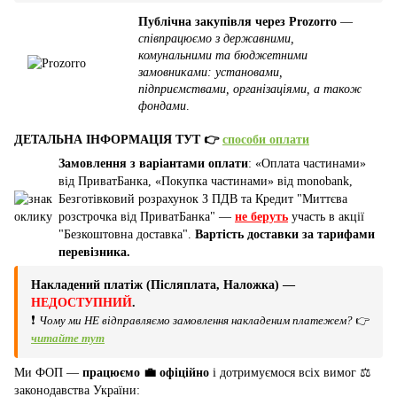
Публічна закупівля через Prozorro
—
співпрацюємо з державними,
комунальними та бюджетними
замовниками: установами,
підприємствами, організаціями, а також
фондами
.
ДЕТАЛЬНА ІНФОРМАЦІЯ ТУТ 👉
способи оплати
Замовлення з варіантами оплати
: «Оплата частинами»
від ПриватБанка, «Покупка частинами» від monobank,
Безготівковий розрахунок З ПДВ та Кредит "Миттєва
розстрочка від ПриватБанка" —
не беруть
участь в акції
"Безкоштовна доставка".
Вартість доставки за тарифами
перевізника.
Накладений платіж (Післяплата, Наложка) —
НЕДОСТУПНИЙ
.
❗
Чому ми НЕ відправляємо замовлення накладеним платежем?
👉
читайте тут
Ми ФОП —
працюємо 💼 офіційно
і дотримуємося всіх вимог ⚖️
законодавства України: