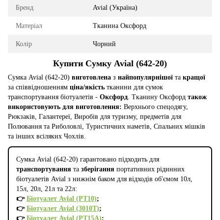
Бренд
Avial (Україна)
Матеріал
Тканина Оксфорд
Колір
Чорний
Купити Сумку Avial (642-20)
Сумка Avial (642-20)
виготовлена
з
найпопулярнішої
та
кращої
за співвідношенням
ціна/якість
тканини для сумок
транспортування біотуалетів -
Оксфорд
. Тканину Оксфорд
також
використовують для виготовлення:
Верхнього спецодягу,
Рюкзаків, Галантереї, Виробів для туризму, предметів для
Полювання та Риболовлі, Туристичних наметів, Спальних мішків
та інших всіляких Чохлів.
Сумка Avial (642-20) гарантовано підходить для
транспортування
та
зберігання
портативних рідинних
біотуалетів Avial з нижнім баком для відходів об'ємом 10л,
15л, 20л, 21л та 22л:
👉
Біотуалет Avial (PT10)
;
👉
Біотуалет Avial (3010T)
;
👉
Біотуалет Avial (PT15A)
;