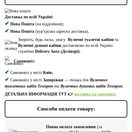
Доставка по всій Україні:
✔
Нова Пошта
(на відділення)
;
✔
Нова Пошта
(кур'єрська адресна доставка)
.
Зверніть, будь ласка, увагу:
Вуличні туалетні кабіни
та
Вуличні душові кабіни
доставляємо по всій Україні
службою
Delivery Auto (Делівері).
Самовивіз:
✔
Самовивіз у місті
Київ;
✔
Самовивіз у місті
Запоріжжя
—
тільки для
Вуличних
туалетних кабін Техпром
та
Вуличних душових кабін Техпром.
ДЕТАЛЬНА ІНФОРМАЦІЯ ТУТ 👉
доставка та самовивіз
Способи оплати товару:
Повна оплата замовлення
(за