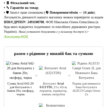
• 🧾 Фіскальний чек
;
• 🔧 Гарантія на товар
;
•
🛡️ Захист прав споживача (
🔄 Повернення/обмін — 14 днів
).
Легальність діяльності нашого магазину можна перевірити за кодом
ІПН/ЄДРПОУ: 2491100708
, ФОП Ніколаєва Олена Олексіївна (в
будь-яких відкритих податкових та пенсійних державних реєстрах
України).
Наші установчі документи є у вільному доступі
👉
Документи ФОП
разом з рідиною у нижній бак та сумкою
Сумка Avial 642-20
Біотуалет
Avial
Рідина для нижнього
для біотуалета з
6321TDS
, 21л, 42см,
бака біотуалета
баком 20л, оксфорд,
поршень, індикатор,
ALECO Campi Green
чорна
клапан, патрубок
2л