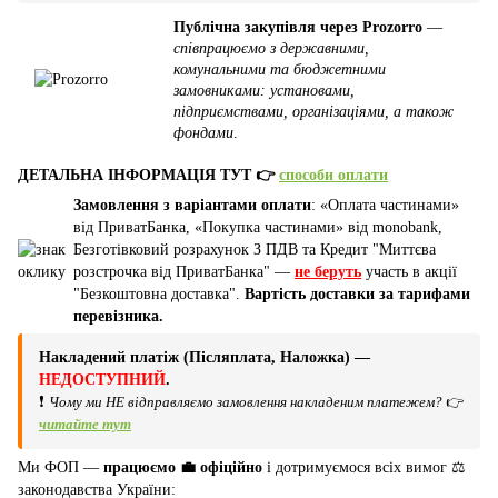
Публічна закупівля через Prozorro
—
співпрацюємо з державними,
комунальними та бюджетними
замовниками: установами,
підприємствами, організаціями, а також
фондами
.
ДЕТАЛЬНА ІНФОРМАЦІЯ ТУТ 👉
способи оплати
Замовлення з варіантами оплати
: «Оплата частинами»
від ПриватБанка, «Покупка частинами» від monobank,
Безготівковий розрахунок З ПДВ та Кредит "Миттєва
розстрочка від ПриватБанка" —
не беруть
участь в акції
"Безкоштовна доставка".
Вартість доставки за тарифами
перевізника.
Накладений платіж (Післяплата, Наложка) —
НЕДОСТУПНИЙ
.
❗
Чому ми НЕ відправляємо замовлення накладеним платежем?
👉
читайте тут
Ми ФОП —
працюємо 💼 офіційно
і дотримуємося всіх вимог ⚖️
законодавства України: