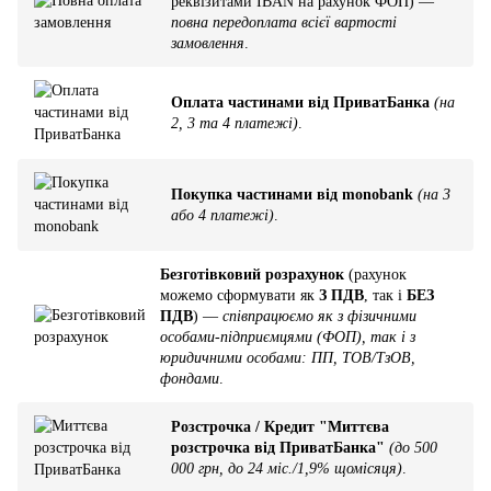
реквізитами IBAN на рахунок ФОП) —
повна передоплата всієї вартості
замовлення
.
Оплата частинами від ПриватБанка
(на
2, 3 та 4 платежі)
.
Покупка частинами від monobank
(на 3
або 4 платежі)
.
Безготівковий розрахунок
(рахунок
можемо сформувати як
З ПДВ
, так і
БЕЗ
ПДВ
) —
співпрацюємо як з фізичними
особами-підприємцями (ФОП), так і з
юридичними особами: ПП, ТОВ/ТзОВ,
фондами
.
Розстрочка / Кредит "Миттєва
розстрочка від ПриватБанка"
(до 500
000 грн, до 24 міс./1,9% щомісяця)
.