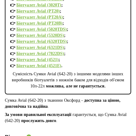
👉
Біотуалет Avial (3020T)
;
👉
Біотуалет Avial (PT20)
;
👉
Біотуалет Avial (PT20A)
;
👉
Біотуалет Avial (PT20B)
;
👉
Біотуалет Avial (5020TDS)
;
👉
Біотуалет Avial (5320DS)
;
👉
Біотуалет Avial (6320TDS)
;
👉
Біотуалет Avial (6321DS)
;
👉
Біотуалет Avial (7822DS)
;
👉
Біотуалет Avial (4521)
;
👉
Біотуалет Avial (4521E)
.
Сумісність Сумки Avial (642-20) з іншими моделями інших
виробників біотуалетів з нижнім баком для відходів об'ємом
10л-22л
можлива, але не гарантується.
Сумка Avial (642-20) з тканини Оксфорд -
доступна за ціною,
довговічна та надійна
.
За умови правильної експлуатації
гарантується, що Сумка Avial
(642-20)
прослужить довго
.