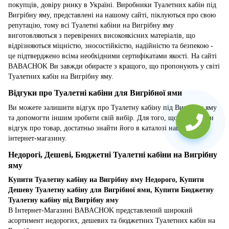
покупців, довіру ринку в Україні. Виробники Туалетних кабін під
Вигрібну яму, представлені на нашому сайті, піклуються про свою
репутацію, тому всі Туалетні кабіни на Вигрібну яму
виготовляються з перевірених високоякісних матеріалів, що
відрізняються міцністю, зносостійкістю, надійністю та безпекою -
це підтверджено всіма необхідними сертифікатами якості. На сайті
BABACHOK Ви завжди обираєте з кращого, що пропонують у світі
Туалетних кабін на Вигрібну яму.
Відгуки про Туалетні кабіни для Вигрібної ями
Ви можете залишити відгук про Туалетну кабіну під Вигрібну яму
та допомогти іншим зробити свій вибір. Для того, щоб залишити
відгук про товар, достатньо знайти його в каталозі нашого
інтернет-магазину.
Недорогі, Дешеві, Бюджетні Туалетні кабіни на Вигрібну
яму
Купити Туалетну кабіну на Вигрібну яму Недорого, Купити
Дешеву Туалетну кабіну для Вигрібної ями, Купити Бюджетну
Туалетну кабіну під Вигрібну яму
В Інтернет-Магазині BABACHOK представлений широкий
асортимент недорогих, дешевих та бюджетних Туалетних кабін на