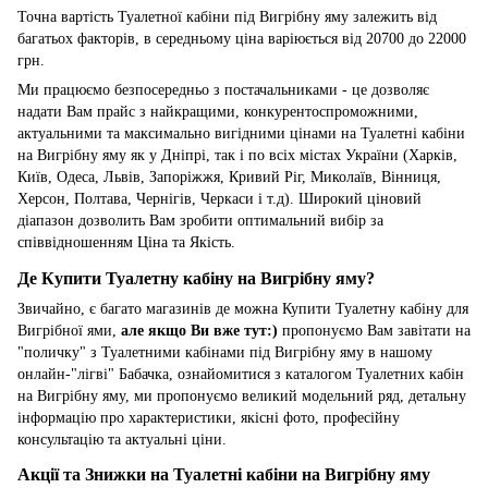
Точна вартість Туалетної кабіни під Вигрібну яму залежить від
багатьох факторів, в середньому ціна варіюється від 20700 до 22000
грн.
Ми працюємо безпосередньо з постачальниками - це дозволяє
надати Вам прайс з найкращими, конкурентоспроможними,
актуальними та максимально вигідними цінами на Туалетні кабіни
на Вигрібну яму як у Дніпрі, так і по всіх містах України (Харків,
Київ, Одеса, Львів, Запоріжжя, Кривий Ріг, Миколаїв, Вінниця,
Херсон, Полтава, Чернігів, Черкаси і т.д). Широкий ціновий
діапазон дозволить Вам зробити оптимальний вибір за
співвідношенням Ціна та Якість.
Де Купити Туалетну кабіну на Вигрібну яму?
Звичайно, є багато магазинів де можна Купити Туалетну кабіну для
Вигрібної ями,
але якщо Ви вже тут:)
пропонуємо Вам завітати на
"поличку" з Туалетними кабінами під Вигрібну яму в нашому
онлайн-"лігві" Бабачка, ознайомитися з каталогом Туалетних кабін
на Вигрібну яму, ми пропонуємо великий модельний ряд, детальну
інформацію про характеристики, якісні фото, професійну
консультацію та актуальні ціни.
Акції та Знижки на Туалетні кабіни на Вигрібну яму