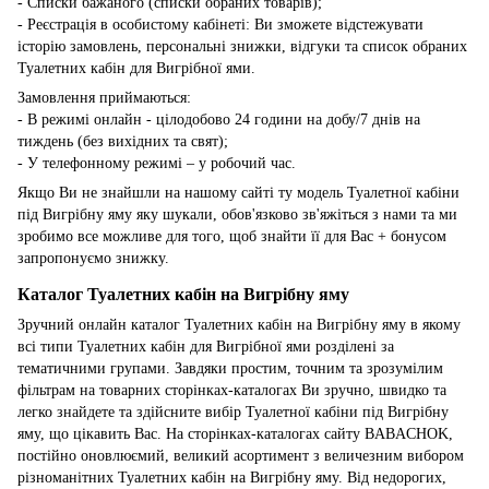
- Списки бажаного (списки обраних товарів);
- Реєстрація в особистому кабінеті: Ви зможете відстежувати
історію замовлень, персональні знижки, відгуки та список обраних
Туалетних кабін для Вигрібної ями.
Замовлення приймаються:
- В режимі онлайн - цілодобово 24 години на добу/7 днів на
тиждень (без вихідних та свят);
- У телефонному режимі – у робочий час.
Якщо Ви не знайшли на нашому сайті ту модель Туалетної кабіни
під Вигрібну яму яку шукали, обов'язково зв'яжіться з нами та ми
зробимо все можливе для того, щоб знайти її для Вас + бонусом
запропонуємо знижку.
Каталог Туалетних кабін на Вигрібну яму
Зручний онлайн каталог Туалетних кабін на Вигрібну яму в якому
всі типи Туалетних кабін для Вигрібної ями розділені за
тематичними групами. Завдяки простим, точним та зрозумілим
фільтрам на товарних сторінках-каталогах Ви зручно, швидко та
легко знайдете та здійсните вибір Туалетної кабіни під Вигрібну
яму, що цікавить Вас. На сторінках-каталогах сайту BABACHOK,
постійно оновлюємий, великий асортимент з величезним вибором
різноманітних Туалетних кабін на Вигрібну яму. Від недорогих,