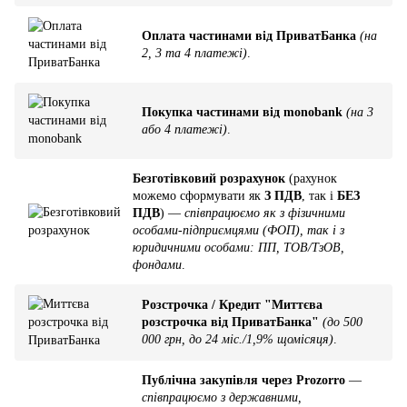
Оплата частинами від ПриватБанка
(на
2, 3 та 4 платежі)
.
Покупка частинами від monobank
(на 3
або 4 платежі)
.
Безготівковий розрахунок
(рахунок
можемо сформувати як
З ПДВ
, так і
БЕЗ
ПДВ
) —
співпрацюємо як з фізичними
особами-підприємцями (ФОП), так і з
юридичними особами: ПП, ТОВ/ТзОВ,
фондами
.
Розстрочка / Кредит "Миттєва
розстрочка від ПриватБанка"
(до 500
000 грн, до 24 міс./1,9% щомісяця)
.
Публічна закупівля через Prozorro
—
співпрацюємо з державними,