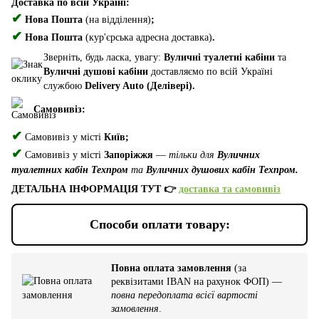
Доставка по всій Україні:
✔
Нова Пошта
(на відділення)
;
✔
Нова Пошта
(кур'єрська адресна доставка)
.
Зверніть, будь ласка, увагу:
Вуличні туалетні кабіни
та
Вуличні душові кабіни
доставляємо по всій Україні
службою
Delivery Auto (Делівері).
Самовивіз:
✔
Самовивіз у місті
Київ;
✔
Самовивіз у місті
Запоріжжя
—
тільки для
Вуличних
туалетних кабін Техпром
та
Вуличних душових кабін Техпром.
ДЕТАЛЬНА ІНФОРМАЦІЯ ТУТ 👉
доставка та самовивіз
Способи оплати товару:
Повна оплата замовлення
(за
реквізитами IBAN на рахунок ФОП) —
повна передоплата всієї вартості
замовлення
.