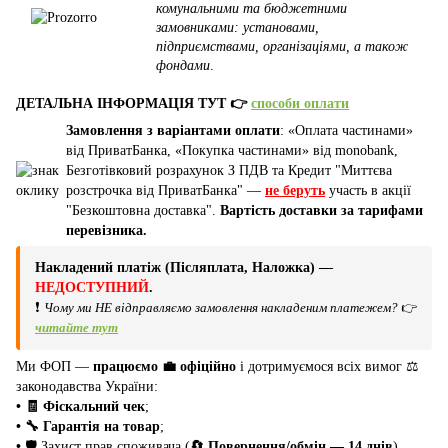
комунальними та бюджетними
замовниками: установами,
підприємствами, організаціями, а також
фондами
.
ДЕТАЛЬНА ІНФОРМАЦІЯ ТУТ 👉
способи оплати
Замовлення з варіантами оплати
: «Оплата частинами»
від ПриватБанка, «Покупка частинами» від monobank,
Безготівковий розрахунок З ПДВ та Кредит "Миттєва
розстрочка від ПриватБанка" —
не беруть
участь в акції
"Безкоштовна доставка".
Вартість доставки за тарифами
перевізника.
Накладений платіж (Післяплата, Наложка) —
НЕДОСТУПНИЙ
.
❗
Чому ми НЕ відправляємо замовлення накладеним платежем?
👉
читайте тут
Ми ФОП —
працюємо 💼 офіційно
і дотримуємося всіх вимог ⚖️
законодавства України:
• 🧾 Фіскальний чек
;
• 🔧 Гарантія на товар
;
•
🛡️ Захист прав споживача (
🔄 Повернення/обмін — 14 днів
).