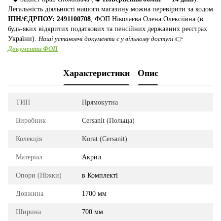
Легальність діяльності нашого магазину можна перевірити за кодом
ІПН/ЄДРПОУ: 2491100708
, ФОП Ніколаєва Олена Олексіївна (в
будь-яких відкритих податкових та пенсійних державних реєстрах
України).
Наші установчі документи є у вільному доступі
👉
Документи ФОП
Характеристики
Опис
ТИП
Прямокутна
Виробник
Cersanit (Польща)
Колекція
Korat (Cersanit)
Матеріал
Акрил
Опори (Ніжки)
в Комплекті
Довжина
1700 мм
Ширина
700 мм