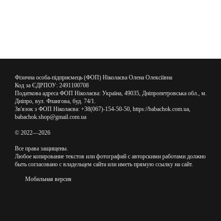
Фізична особа-підприємець (ФОП) Ніколаєва Олена Олексіївна
Код за ЄДРПОУ: 2491100708
Податкова адреса ФОП Ніколаєва: Україна, 49035, Дніпропетровська обл., м.
Дніпро, вул. Флангова, буд. 74/1.
Зв'язок з ФОП Ніколаєва: +38(067)-154-50-50, https://babachok.com.ua,
babachok.shop@gmail.com.ua
© 2022—2026
Все права защищены.
Любое копирование текстов или фотографий с авторскими работами должно
быть согласовано с владельцем сайта или иметь прямую ссылку на сайт.
Мобильная версия