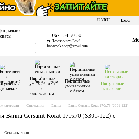
UA
RU
Вход
фициально
067 154-50-50
товары
Мо
☎️ Перезвонить Вам?
babachok.shop@gmail.com
Портативные
Портативные
отуалеты с
умывальники
Популярные
умывальники
одставкой
с
категории
с баком
биотуалетом
е категории
Сантехника
Ванны
Ванна Cersanit Korat 170x70 (S301-122)
 Ванна Cersanit Korat 170x70 (S301-122) с
Оставить отзыв