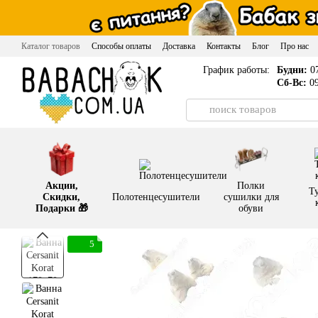
Перейти к основному контенту
Каталог товаров
Способы оплаты
Доставка
Контакты
Блог
Про нас
График работы:
Будни:
07
Сб-Вс:
09
Акции,
Полки
Т
Скидки,
Полотенцесушители
сушилки для
Подарки 🎁
обуви
5