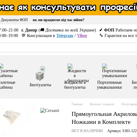
Документы ФОП
як ми працюємо під час війни?
:00–21:00
г. Днепр
(🚚
Доставка по всей Украине
)
✔ ФОП
Работаем о
:00–19:00
💬 Консультация в
Telegram
/
Viber
🔧 Гарантия на все 
уалетные
Жидкости в
Портативные
Би
Биотуалеты
кабины
биотуалеты
умывальники
п
Главная
Каталог товаров
Популярны
Прямоугольная Акриловая
Ножками в Комплекте
НЕТ В НАЛИЧИИ
Артикул: S301-122