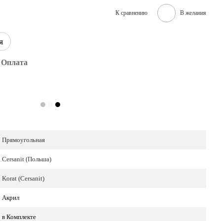
К сравнению
В желания
я
Оплата
Прямоугольная
Cersanit (Польша)
Korat (Cersanit)
Акрил
в Комплекте