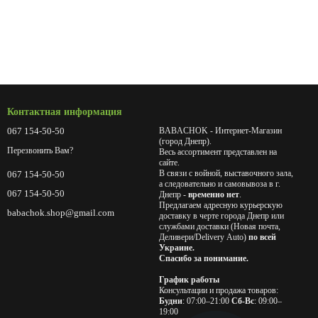
Контактная информация
067 154-50-50
BABACHOK - Интернет-Магазин
(город Днепр).
Перезвонить Вам?
Весь ассортимент представлен на
сайте.
В связи с войной, выставочного зала,
067 154-50-50
а следовательно и самовывоза в г.
067 154-50-50
Днепр -
временно нет
.
Предлагаем адресную курьерскую
babachok.shop@gmail.com
доставку в черте города Днепр или
службами доставки (Новая почта,
Деливери/Delivery Auto)
по всей
Украине.
Спасибо за понимание.
График работы
Консультации и продажа товаров:
Будни
: 07:00–21:00
Сб-Вс
: 09:00–
19:00