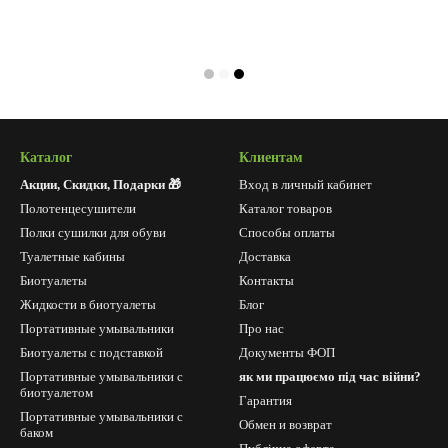
Каталог
Клиентам
Акции, Скидки, Подарки 🎁
Вход в личный кабинет
Полотенцесушители
Каталог товаров
Полки сушилки для обуви
Способы оплаты
Туалетные кабины
Доставка
Биотуалеты
Контакты
Жидкости в биотуалеты
Блог
Портативные умывальники
Про нас
Биотуалеты с подставкой
Документы ФОП
Портативные умывальники с
як ми працюємо під час війни?
биотуалетом
Гарантия
Портативные умывальники с
Обмен и возврат
баком