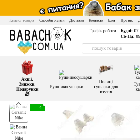
Перейти до основного контенту
Каталог товарів
Способи оплати
Доставка
Контакти
Блог
Про нас
Графік роботи:
Будні:
07:
Сб-Нд:
09
Акції,
Полиці
Знижки,
Туа
Рушникосушарки
сушарки для
Подарунки
ка
взуття
🎁
4