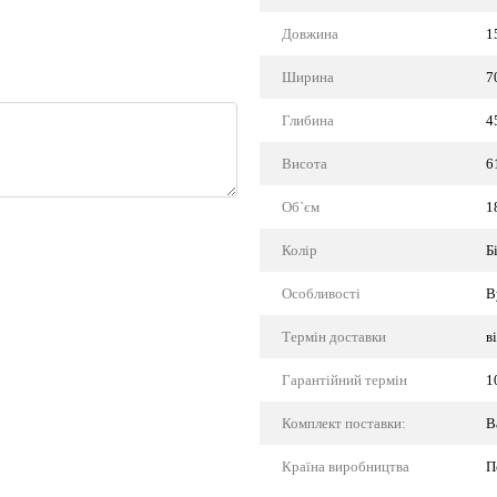
Довжина
1
Ширина
7
Глибина
4
Висота
6
Об`єм
1
Колір
Б
Особливості
В
Термін доставки
в
Гарантійний термін
1
Комплект поставки:
В
Країна виробництва
П