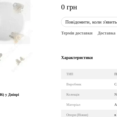
0 грн
Повідомити, коли з'явить
Термін доставки
Доставка
Характеристики
ТИП
П
Виробник
C
Колекція
N
46) у Дніпрі
Матеріал
А
Опори (Ніжки)
в