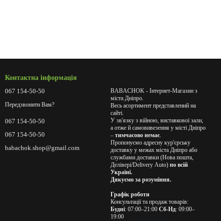
Контактна інформація
067 154-50-50
BABACHOK - Інтернет-Магазин з
міста Дніпро.
Передзвонити Вам?
Весь асортимент представлений на
сайті.
У зв'язку з війною, виставкової зали,
067 154-50-50
а отже й самовивезення у місті Дніпро
067 154-50-50
–
тимчасово немає
.
Пропонуємо адресну кур'єрську
babachok.shop@gmail.com
доставку у межах міста Дніпро або
службами доставки (Нова пошта,
Делівері/Delivery Auto)
по всій
Україні.
Дякуємо за розуміння.
Графік роботи
Консультації та продаж товарів:
Будні
: 07:00–21:00
Сб-Нд
: 09:00–
19:00