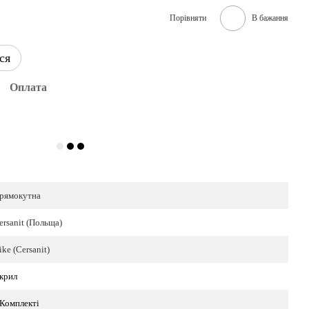
Порівняти
В бажання
ся
Оплата
рямокутна
ersanit (Польща)
ike (Cersanit)
крил
 Комплекті