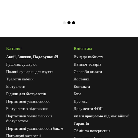
Каталог
Клієнтам
Акції, Знижки, Подарунки 🎁
Вхід до кабінету
Рушникосушарки
Каталог товарів
Полиці сушарки для взуття
Способи оплати
Туалетні кабіни
Доставка
Біотуалети
Контакти
Рідини для біотуалетів
Блог
Портативні умивальники
Про нас
Біотуалети з підставкою
Документи ФОП
Портативні умивальники з
як ми працюємо під час війни?
біотуалетом
Гарантія
Портативні умивальники з баком
Обмін та повернення
Популярні категорії