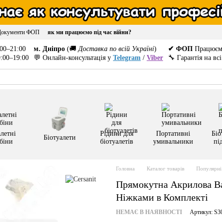
Документи ФОП
як ми працюємо під час війни?
00–21:00
м. Дніпро
(🚚
Доставка по всій Україні
)
✔ ФОП
Працюєм
:00–19:00
💬 Онлайн-консультація у
Telegram
/
Viber
🔧 Гарантія на вс
летні
Рідини для
Портативні
Біо
Біотуалети
біни
біотуалетів
умивальники
пі
Головна
Каталог товарів
Популярні 
Прямокутна Акрилова Ван
Ніжками в Комплекті
НЕМАЄ В НАЯВНОСТІ
Артикул: S3