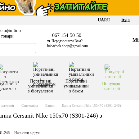
UA
RU
Вхід
о офіційно
067 154-50-50
і товари
Мі
☎️ Передзвонити Вам?
babachok.shop@gmail.com
Портативні
Портативні
туалети з
Популярні
умивальники
умивальники
дставкою
категорії
з біотуалетом
з баком
категорії
Сантехніка
Ванни
Ванна Cersanit Nike 150x70 (S301-246)
на Cersanit Nike 150x70 (S301-246) з
01-246
Написати відгук