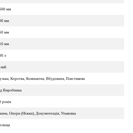
500 мм
00 мм
50 мм
10 мм
80 л
ілий
узька, Коротка, Компактна, Вбудована, Пластикова
ід Виробника
0 років
анна, Опори (Ніжки), Документація, Упаковка
ольща