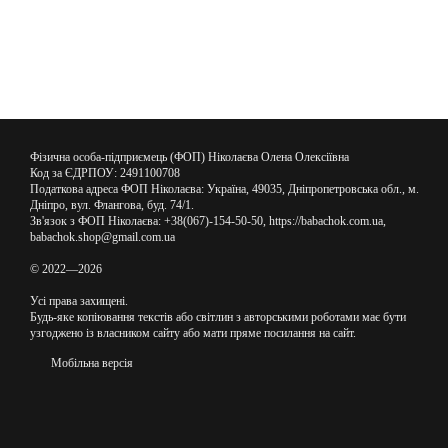
Фізична особа-підприємець (ФОП) Ніколаєва Олена Олексіївна
Код за ЄДРПОУ: 2491100708
Податкова адреса ФОП Ніколаєва: Україна, 49035, Дніпропетровська обл., м.
Дніпро, вул. Флангова, буд. 74/1.
Зв'язок з ФОП Ніколаєва: +38(067)-154-50-50, https://babachok.com.ua,
babachok.shop@gmail.com.ua
© 2022—2026
Усі права захищені.
Будь-яке копіювання текстів або світлин з авторськими роботами має бути
узгоджено із власником сайту або мати пряме посилання на сайт.
Мобільна версія