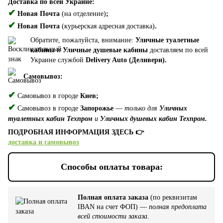
Доставка по всей Украине:
✔
Новая Почта
(на отделение)
;
✔
Новая Почта
(курьерская адресная доставка)
.
Обратите, пожалуйста, внимание:
Уличные туалетные
кабины
и
Уличные душевые кабины
доставляем по всей
Украине службой
Delivery Auto (Деливери).
Самовывоз:
✔
Самовывоз в городе
Киев;
✔
Самовывоз в городе
Запорожье
—
только для
Уличных
туалетных кабин Техпром
и
Уличных душевых кабин Техпром.
ПОДРОБНАЯ ИНФОРМАЦИЯ ЗДЕСЬ 👉
доставка и самовывоз
Способы оплаты товара:
Полная оплата заказа
(по реквизитам
IBAN на счет ФОП) —
полная предоплата
всей стоимости заказа
.