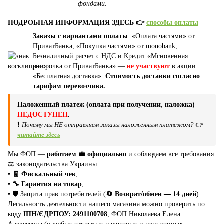
фондами
.
ПОДРОБНАЯ ИНФОРМАЦИЯ ЗДЕСЬ 👉
способы оплаты
Заказы с вариантами оплаты
: «Оплата частями» от
ПриватБанка, «Покупка частями» от monobank,
Безналичный расчет с НДС и Кредит «Мгновенная
рассрочка от ПриватБанка» —
не участвуют
в акции
«Бесплатная доставка».
Стоимость доставки согласно
тарифам перевозчика.
Наложенный платеж (оплата при получении, наложка) —
НЕДОСТУПЕН
.
❗
Почему мы НЕ отправляем заказы наложенным платежом?
👉
читайте здесь
Мы ФОП —
работаем 💼 официально
и соблюдаем все требования
⚖️ законодательства Украины:
• 🧾 Фискальный чек
;
• 🔧 Гарантия на товар
;
•
🛡️ Защита прав потребителей (
🔄 Возврат/обмен — 14 дней
).
Легальность деятельности нашего магазина можно проверить по
коду
ІПН/ЄДРПОУ: 2491100708
, ФОП Николаева Елена