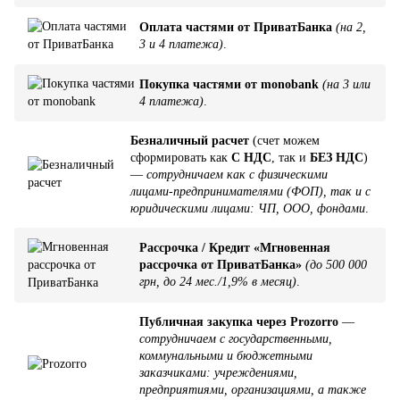
Оплата частями от ПриватБанка
(на 2,
3 и 4 платежа)
.
Покупка частями от monobank
(на 3 или
4 платежа)
.
Безналичный расчет
(счет можем
сформировать как
С НДС
, так и
БЕЗ НДС
)
—
сотрудничаем как с физическими
лицами-предпринимателями (ФОП), так и с
юридическими лицами: ЧП, ООО, фондами
.
Рассрочка / Кредит «Мгновенная
рассрочка от ПриватБанка»
(до 500 000
грн, до 24 мес./1,9% в месяц)
.
Публичная закупка через Prozorro
—
сотрудничаем с государственными,
коммунальными и бюджетными
заказчиками: учреждениями,
предприятиями, организациями, а также