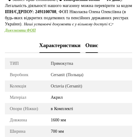
Легальність діяльності нашого магазину можна перевірити за кодом
ІПН/ЄДРПОУ: 2491100708
, ФОП Ніколаєва Олена Олексіївна (в
будь-яких відкритих податкових та пенсійних державних реєстрах
України).
Наші установчі документи є у вільному доступі
👉
Документи ФОП
Характеристики
Опис
ТИП
Прямокутна
Виробник
Cersanit (Польща)
Колекція
Octavia (Cersanit)
Матеріал
Акрил
Опори (Ніжки)
в Комплекті
Довжина
1600 мм
Ширина
700 мм