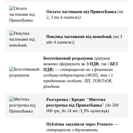
Оплата частинами від ПриватБанка
(на
2, 3 та 4 платежі)
.
Покупка частинами від monobank
(на 3
або 4 платежі)
.
Безготівковий розрахунок
(рахунок
можемо сформувати як
З ПДВ
, так і
БЕЗ
ПДВ
) —
співпрацюємо як з фізичними
особами-підприємцями (ФОП), так і з
юридичними особами: ПП, ТОВ/ТзОВ,
фондами
.
Розстрочка / Кредит "Миттєва
розстрочка від ПриватБанка"
(до 500
000 грн, до 24 міс./1,9% щомісяця)
.
Публічна закупівля через Prozorro
—
співпрацюємо з державними,