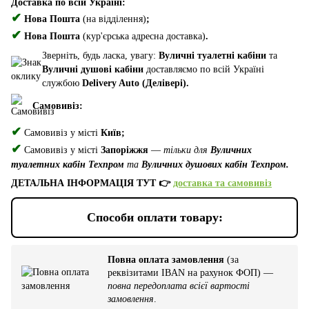
Доставка по всій Україні:
✔
Нова Пошта
(на відділення)
;
✔
Нова Пошта
(кур'єрська адресна доставка)
.
Зверніть, будь ласка, увагу:
Вуличні туалетні кабіни
та
Вуличні душові кабіни
доставляємо по всій Україні
службою
Delivery Auto (Делівері).
Самовивіз:
✔
Самовивіз у місті
Київ;
✔
Самовивіз у місті
Запоріжжя
—
тільки для
Вуличних
туалетних кабін Техпром
та
Вуличних душових кабін Техпром.
ДЕТАЛЬНА ІНФОРМАЦІЯ ТУТ 👉
доставка та самовивіз
Способи оплати товару:
Повна оплата замовлення
(за
реквізитами IBAN на рахунок ФОП) —
повна передоплата всієї вартості
замовлення
.