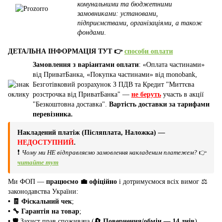
комунальними та бюджетними
замовниками: установами,
підприємствами, організаціями, а також
фондами
.
ДЕТАЛЬНА ІНФОРМАЦІЯ ТУТ 👉
способи оплати
Замовлення з варіантами оплати
: «Оплата частинами»
від ПриватБанка, «Покупка частинами» від monobank,
Безготівковий розрахунок З ПДВ та Кредит "Миттєва
розстрочка від ПриватБанка" —
не беруть
участь в акції
"Безкоштовна доставка".
Вартість доставки за тарифами
перевізника.
Накладений платіж (Післяплата, Наложка) —
НЕДОСТУПНИЙ
.
❗
Чому ми НЕ відправляємо замовлення накладеним платежем?
👉
читайте тут
Ми ФОП —
працюємо 💼 офіційно
і дотримуємося всіх вимог ⚖️
законодавства України:
• 🧾 Фіскальний чек
;
• 🔧 Гарантія на товар
;
•
🛡️ Захист прав споживача (
🔄 Повернення/обмін — 14 днів
).