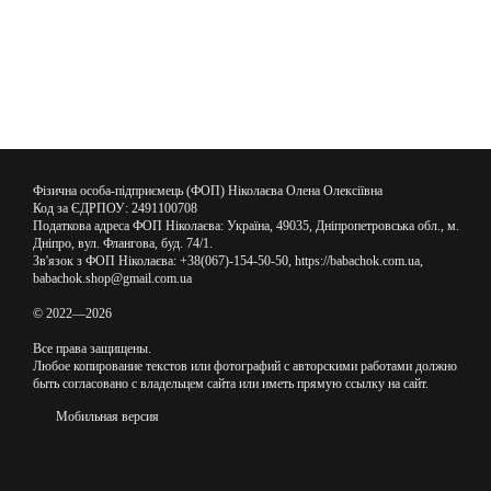
Фізична особа-підприємець (ФОП) Ніколаєва Олена Олексіївна
Код за ЄДРПОУ: 2491100708
Податкова адреса ФОП Ніколаєва: Україна, 49035, Дніпропетровська обл., м.
Дніпро, вул. Флангова, буд. 74/1.
Зв'язок з ФОП Ніколаєва: +38(067)-154-50-50, https://babachok.com.ua,
babachok.shop@gmail.com.ua
© 2022—2026
Все права защищены.
Любое копирование текстов или фотографий с авторскими работами должно
быть согласовано с владельцем сайта или иметь прямую ссылку на сайт.
Мобильная версия