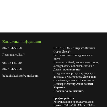
Контактная информация
067 154-50-50
BABACHOK - Интернет-Магазин
(город Днепр).
Перезвонить Вам?
Весь ассортимент представлен на
сайте.
В связи с войной, выставочного зала,
067 154-50-50
а следовательно и самовывоза в г.
067 154-50-50
Днепр -
временно нет
.
Предлагаем адресную курьерскую
babachok.shop@gmail.com
доставку в черте города Днепр или
службами доставки (Новая почта,
Деливери/Delivery Auto)
по всей
Украине.
Спасибо за понимание.
График работы
Консультации и продажа товаров:
Будни
: 07:00–21:00
Сб-Вс
: 09:00–