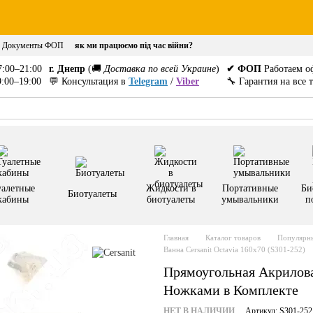
Документы ФОП
як ми працюємо під час війни?
:00–21:00
г. Днепр
(🚚
Доставка по всей Украине
)
✔ ФОП
Работаем о
:00–19:00
💬 Консультация в
Telegram
/
Viber
🔧 Гарантия на все 
уалетные
Жидкости в
Портативные
Би
Биотуалеты
кабины
биотуалеты
умывальники
п
Главная
Каталог товаров
Популярны
Ванна Cersanit Octavia 160x70 (S301-252)
Прямоугольная Акриловая
Ножками в Комплекте
НЕТ В НАЛИЧИИ
Артикул: S301-252