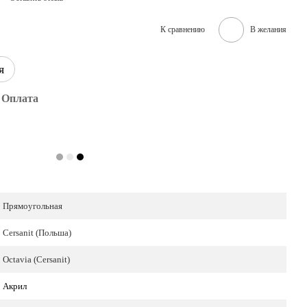
К сравнению
В желания
я
Оплата
Прямоугольная
Cersanit (Польша)
Octavia (Cersanit)
Акрил