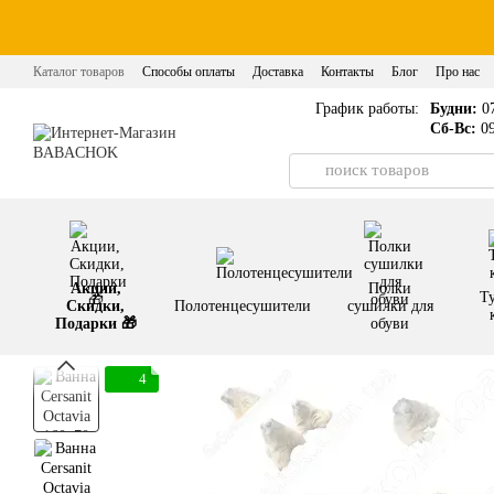
Перейти к основному контенту
Каталог товаров
Способы оплаты
Доставка
Контакты
Блог
Про нас
График работы:
Будни:
07
Сб-Вс:
09
Акции,
Полки
Т
Скидки,
Полотенцесушители
сушилки для
Подарки 🎁
обуви
4