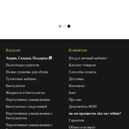
Каталог
Клиентам
Акции, Скидки, Подарки 🎁
Вход в личный кабинет
Полотенцесушители
Каталог товаров
Полки сушилки для обуви
Способы оплаты
Туалетные кабины
Доставка
Биотуалеты
Контакты
Жидкости в биотуалеты
Блог
Портативные умывальники
Про нас
Биотуалеты с подставкой
Документы ФОП
Портативные умывальники с
як ми працюємо під час війни?
биотуалетом
Гарантия
Портативные умывальники с
Обмен и возврат