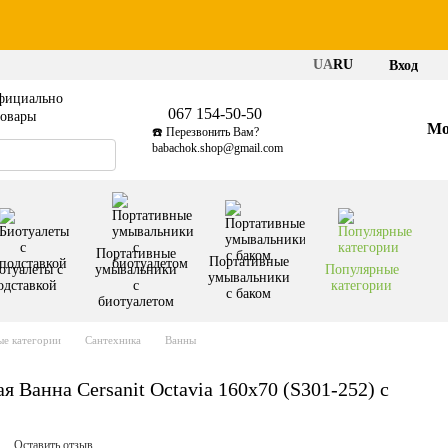
UA
RU
Вход
фициально
067 154-50-50
товары
Мо
☎️ Перезвонить Вам?
babachok.shop@gmail.com
Портативные
Портативные
отуалеты с
умывальники
Популярные
умывальники
одставкой
с
категории
с баком
биотуалетом
е категории
Сантехника
Ванны
 Ванна Cersanit Octavia 160x70 (S301-252) с
Оставить отзыв