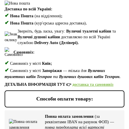
Доставка по всій Україні:
✔
Нова Пошта
(на відділення)
;
✔
Нова Пошта
(кур'єрська адресна доставка)
.
Зверніть, будь ласка, увагу:
Вуличні туалетні кабіни
та
Вуличні душові кабіни
доставляємо по всій Україні
службою
Delivery Auto (Делівері).
Самовивіз:
✔
Самовивіз у місті
Київ;
✔
Самовивіз у місті
Запоріжжя
—
тільки для
Вуличних
туалетних кабін Техпром
та
Вуличних душових кабін Техпром.
ДЕТАЛЬНА ІНФОРМАЦІЯ ТУТ 👉
доставка та самовивіз
Способи оплати товару:
Повна оплата замовлення
(за
реквізитами IBAN на рахунок ФОП) —
повна передоплата всієї вартості