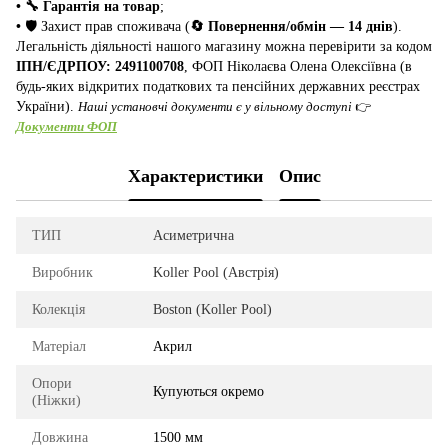
• 🔧 Гарантія на товар
;
•
🛡️ Захист прав споживача (
🔄 Повернення/обмін — 14 днів
).
Легальність діяльності нашого магазину можна перевірити за кодом
ІПН/ЄДРПОУ: 2491100708
, ФОП Ніколаєва Олена Олексіївна (в
будь-яких відкритих податкових та пенсійних державних реєстрах
України).
Наші установчі документи є у вільному доступі
👉
Документи ФОП
Характеристики
Опис
ТИП
Асиметрична
Виробник
Koller Pool (Австрія)
Колекція
Boston (Koller Pool)
Матеріал
Акрил
Опори
Купуються окремо
(Ніжки)
Довжина
1500 мм