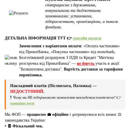
співпрацюємо з державними,
комунальними та бюджетними
замовниками: установами,
підприємствами, організаціями, а також
фондами
.
ДЕТАЛЬНА ІНФОРМАЦІЯ ТУТ 👉
способи оплати
Замовлення з варіантами оплати
: «Оплата частинами»
від ПриватБанка, «Покупка частинами» від monobank,
Безготівковий розрахунок З ПДВ та Кредит "Миттєва
розстрочка від ПриватБанка" —
не беруть
участь в акції
"Безкоштовна доставка".
Вартість доставки за тарифами
перевізника.
Накладений платіж (Післяплата, Наложка) —
НЕДОСТУПНИЙ
.
❗
Чому ми НЕ відправляємо замовлення накладеним платежем?
👉
читайте тут
Ми ФОП —
працюємо 💼 офіційно
і дотримуємося всіх вимог ⚖️
законодавства України:
• 🧾 Фіскальний чек
;