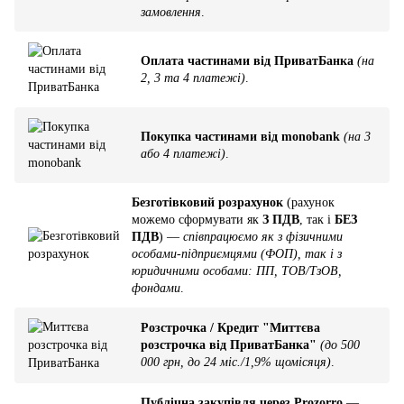
замовлення
.
Оплата частинами від ПриватБанка
(на
2, 3 та 4 платежі)
.
Покупка частинами від monobank
(на 3
або 4 платежі)
.
Безготівковий розрахунок
(рахунок
можемо сформувати як
З ПДВ
, так і
БЕЗ
ПДВ
) —
співпрацюємо як з фізичними
особами-підприємцями (ФОП), так і з
юридичними особами: ПП, ТОВ/ТзОВ,
фондами
.
Розстрочка / Кредит "Миттєва
розстрочка від ПриватБанка"
(до 500
000 грн, до 24 міс./1,9% щомісяця)
.
Публічна закупівля через Prozorro
—