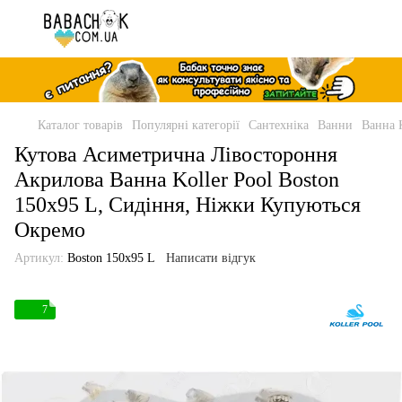
Каталог товарів
Популярні категорії
Сантехніка
Ванни
Ванна K
Кутова Асиметрична Лівостороння
Акрилова Ванна Koller Pool Boston
150x95 L, Сидіння, Ніжки Купуються
Окремо
Артикул:
Boston 150x95 L
Написати відгук
7