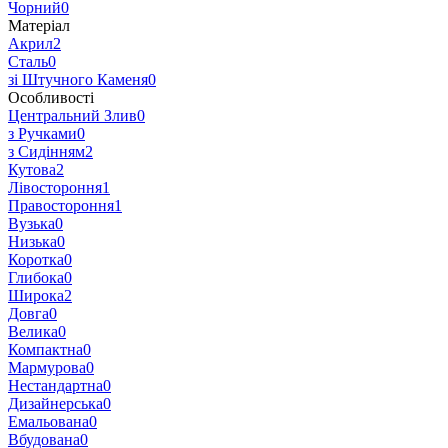
Чорний
0
Матеріал
Акрил
2
Сталь
0
зі Штучного Каменя
0
Особливості
Центральний Злив
0
з Ручками
0
з Сидінням
2
Кутова
2
Лівостороння
1
Правостороння
1
Вузька
0
Низька
0
Коротка
0
Глибока
0
Широка
2
Довга
0
Велика
0
Компактна
0
Мармурова
0
Нестандартна
0
Дизайнерська
0
Емальована
0
Вбудована
0