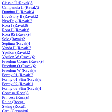
Classic II (Ravak)
5
Campanula II (Ravak)
2
Domino II (Ravak)
4
LoveStory II (Ravak)
2
NewDay (Ravak)
2
Rosa I (Ravak)
6
Rosa II (Ravak)
6
Rosa 95 (Ravak)
4
Solo (Ravak)
2
Septima (Ravak)
1
Vanda II (Ravak)
3
Ypsilon (Ravak)
2
Ypsilon W (Ravak)
2
Freedom Corner (Ravak)
4
Freedom O (Ravak)
2
Freedom W (Ravak)
3
Formy 01 (Ravak)
2
Formy 01 Slim (Ravak)
2
Formy 02 (Ravak)
1
Formy 02 Slim (Ravak)
1
Contesa (Roca)
3
Princess (Roca)
3
Raina (Roca)
1
Swing (Roca)
1
Crea (Cersanit)
6