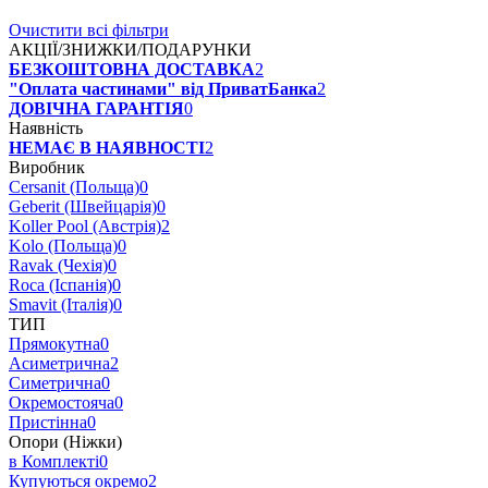
Очистити всі фільтри
АКЦІЇ/ЗНИЖКИ/ПОДАРУНКИ
БЕЗКОШТОВНА ДОСТАВКА
2
"Оплата частинами" від ПриватБанка
2
ДОВІЧНА ГАРАНТІЯ
0
Наявність
НЕМАЄ В НАЯВНОСТІ
2
Виробник
Cersanit (Польща)
0
Geberit (Швейцарія)
0
Koller Pool (Австрія)
2
Kolo (Польща)
0
Ravak (Чехія)
0
Roca (Іспанія)
0
Smavit (Італія)
0
ТИП
Прямокутна
0
Асиметрична
2
Симетрична
0
Окремостояча
0
Пристінна
0
Опори (Ніжки)
в Комплекті
0
Купуються окремо
2