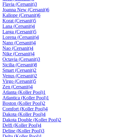
Flavia (Cersanit)
3
Joanna New (Cersanit)
6
Kaliope (Cersanit)
6
Korat (Cersanit)
5
Lana (Cersanit)
4
Larga (Cersanit)
5
Lorena (Cersanit)
4
Nano (Cersanit)
4
Nao (Cersanit)
4
Nike (Cersanit)
4
Octavia (Cersanit)
3
Sicilia (Cersanit)
8
Smart (Cersanit)
2
Venus (Cersanit)
2
Virgo (Cersanit)
5
Zen (Cersanit)
4
Atlanta (Koller Pool)
1
Atlantica (Koller Pool)
1
Boston (Koller Pool)
2
Comfort (Koller Pool)
4
Dakota (Koller Pool)
4
Dakota Double (Koller Pool)
2
Delfi (Koller Pool)
4
Deline (Koller Pool)
3
Delta (Koller Pool)
1