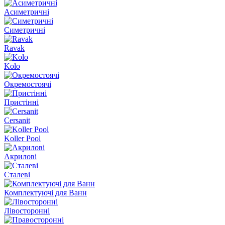
Асиметричні
Симетричні
Ravak
Kolo
Окремостоячі
Пристінні
Cersanit
Koller Pool
Акрилові
Сталеві
Комплектуючі для Ванн
Лівосторонні