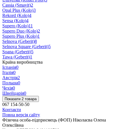
Cassia (Smavit)
2
Opal Plus (Kolo)
3
Rekord (Kolo)
4
Sensa (Kolo)
4
Supero (Kolo)
11
Supero Duo (Kolo)
2
Supero Plus (Kolo)
1
Selnova (Geberit)
8
Selnova Square (Geberit)
5
Soana (Geberit)
5
Tawa (Geberit)
1
Країна виробництва
Іспанія
0
Італія
0
Австрія
2
Польща
0
Чехія
0
Швейцарія
0
Показати 2 товара
067 154-50-50
Контакти
Повна версія сайту
Фізична особа-підприємець (ФОП) Ніколаєва Олена
Олексіївна