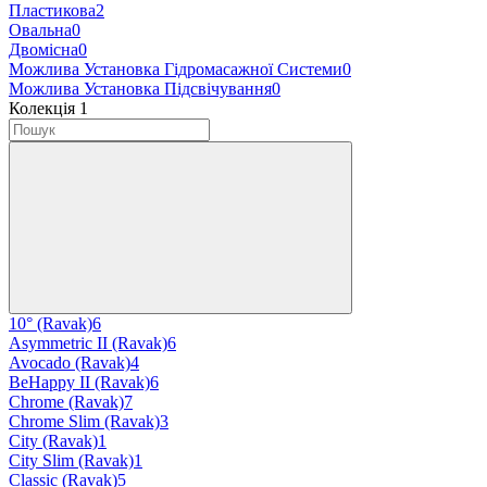
Пластикова
2
Овальна
0
Двомісна
0
Можлива Установка Гідромасажної Системи
0
Можлива Установка Підсвічування
0
Колекція
‍
1
10° (Ravak)
6
Asymmetric II (Ravak)
6
Avocado (Ravak)
4
BeHappy II (Ravak)
6
Chrome (Ravak)
7
Chrome Slim (Ravak)
3
City (Ravak)
1
City Slim (Ravak)
1
Classic (Ravak)
5