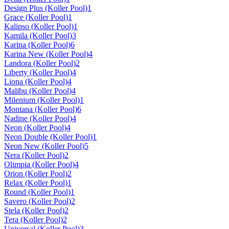
Design Plus (Koller Pool)
1
Grace (Koller Pool)
1
Kalipso (Koller Pool)
1
Kamila (Koller Pool)
3
Karina (Koller Pool)
6
Karina New (Koller Pool)
4
Landora (Koller Pool)
2
Liberty (Koller Pool)
4
Liona (Koller Pool)
4
Malibu (Koller Pool)
4
Milenium (Koller Pool)
1
Montana (Koller Pool)
6
Nadine (Koller Pool)
4
Neon (Koller Pool)
4
Neon Double (Koller Pool)
1
Neon New (Koller Pool)
5
Nera (Koller Pool)
2
Olimpia (Koller Pool)
4
Orion (Koller Pool)
2
Relax (Koller Pool)
1
Round (Koller Pool)
1
Savero (Koller Pool)
2
Stela (Koller Pool)
2
Tera (Koller Pool)
2
Universal (Koller Pool)
3