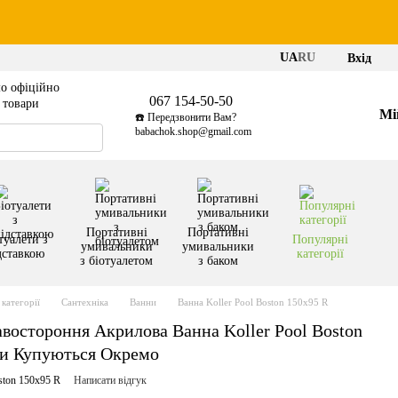
UA
RU
Вхід
о офіційно
067 154-50-50
і товари
Мі
☎️ Передзвонити Вам?
babachok.shop@gmail.com
Портативні
Портативні
туалети з
Популярні
умивальники
умивальники
дставкою
категорії
з біотуалетом
з баком
категорії
Сантехніка
Ванни
Ванна Koller Pool Boston 150x95 R
востороння Акрилова Ванна Koller Pool Boston
ки Купуються Окремо
ston 150x95 R
Написати відгук