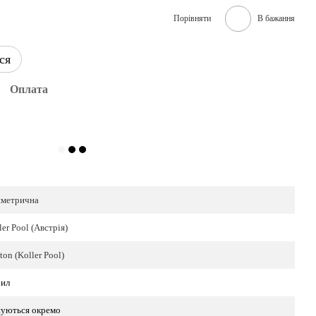
Порівняти
В бажання
ся
Оплата
метрична
ler Pool (Австрія)
ton (Koller Pool)
ил
уються окремо