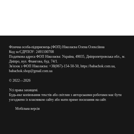
Фізична особа-підприємець (ФОП) Ніколаєва Олена Олексіївна
Код за ЄДРПОУ: 2491100708
Податкова адреса ФОП Ніколаєва: Україна, 49035, Дніпропетровська обл., м.
Дніпро, вул. Флангова, буд. 74/1.
Зв'язок з ФОП Ніколаєва: +38(067)-154-50-50, https://babachok.com.ua,
babachok.shop@gmail.com.ua
© 2022—2026
Усі права захищені.
Будь-яке копіювання текстів або світлин з авторськими роботами має бути
узгоджено із власником сайту або мати пряме посилання на сайт.
Мобільна версія