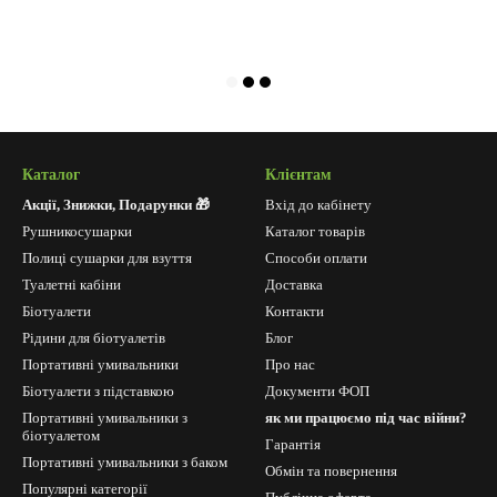
Каталог
Клієнтам
Акції, Знижки, Подарунки 🎁
Вхід до кабінету
Рушникосушарки
Каталог товарів
Полиці сушарки для взуття
Способи оплати
Туалетні кабіни
Доставка
Біотуалети
Контакти
Рідини для біотуалетів
Блог
Портативні умивальники
Про нас
Біотуалети з підставкою
Документи ФОП
Портативні умивальники з
як ми працюємо під час війни?
біотуалетом
Гарантія
Портативні умивальники з баком
Обмін та повернення
Популярні категорії