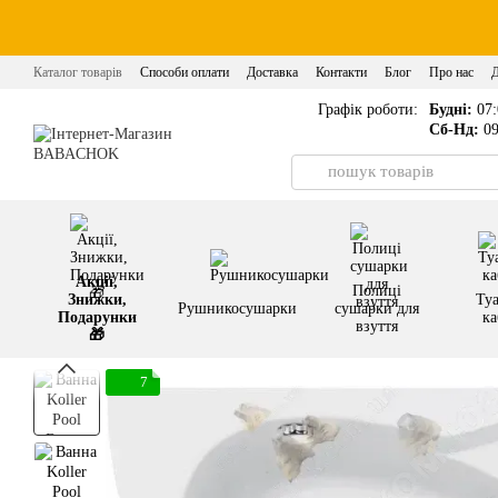
Перейти до основного контенту
Каталог товарів
Способи оплати
Доставка
Контакти
Блог
Про нас
Графік роботи:
Будні:
07:
Сб-Нд:
09
Акції,
Полиці
Знижки,
Туа
Рушникосушарки
сушарки для
Подарунки
ка
взуття
🎁
7