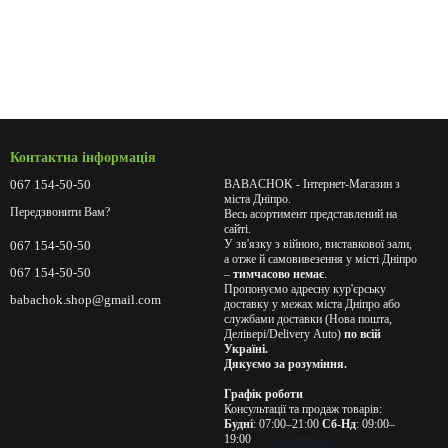
Контактна інформація
067 154-50-50
BABACHOK - Інтернет-Магазин з
міста Дніпро.
Передзвонити Вам?
Весь асортимент представлений на
сайті.
У зв'язку з війною, виставкової зали,
067 154-50-50
а отже й самовивезення у місті Дніпро
067 154-50-50
–
тимчасово немає
.
Пропонуємо адресну кур'єрську
babachok.shop@gmail.com
доставку у межах міста Дніпро або
службами доставки (Нова пошта,
Делівері/Delivery Auto)
по всій
Україні.
Дякуємо за розуміння.
Графік роботи
Консультації та продаж товарів:
Будні
: 07:00–21:00
Сб-Нд
: 09:00–
19:00