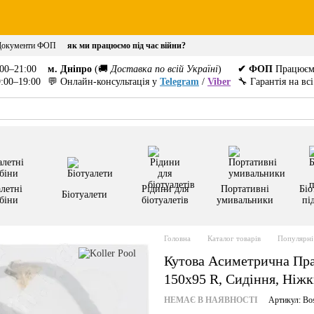
Документи ФОП
як ми працюємо під час війни?
00–21:00
м. Дніпро
(🚚
Доставка по всій Україні
)
✔ ФОП
Працюєм
:00–19:00
💬 Онлайн-консультація у
Telegram
/
Viber
🔧 Гарантія на вс
летні
Рідини для
Портативні
Біо
Біотуалети
біни
біотуалетів
умивальники
пі
Головна
Каталог товарів
Популярні 
Кутова Асиметрична Пра
150x95 R, Сидіння, Ніж
НЕМАЄ В НАЯВНОСТІ
Артикул: Bo