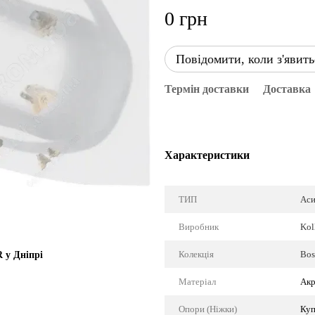
0 грн
Повідомити, коли з'явить
Термін доставки
Доставка
Характеристики
ТИП
Аси
Виробник
Kol
Колекція
Bos
R у Дніпрі
Матеріал
Акр
Опори (Ніжки)
Куп