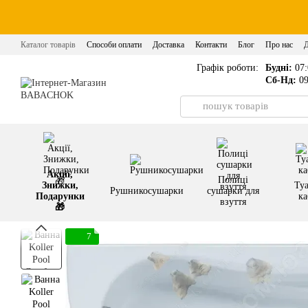
Перейти до основного контенту
Каталог товарів
Способи оплати
Доставка
Контакти
Блог
Про нас
Графік роботи:
Будні:
07:
Сб-Нд:
09
Акції,
Полиці
Знижки,
Туа
Рушникосушарки
сушарки для
Подарунки
ка
взуття
🎁
7