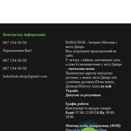
Контактна інформація
067 154-50-50
BABACHOK - Інтернет-Магазин з
міста Дніпро.
Передзвонити Вам?
Весь асортимент представлений на
сайті.
У зв'язку з війною, виставкової зали,
067 154-50-50
а отже й самовивезення у місті Дніпро
067 154-50-50
–
тимчасово немає
.
Пропонуємо адресну кур'єрську
babachok.shop@gmail.com
доставку у межах міста Дніпро або
службами доставки (Нова пошта,
Делівері/Delivery Auto)
по всій
Україні.
Дякуємо за розуміння.
Графік роботи
Консультації та продаж товарів:
Будні
: 07:00–21:00
Сб-Нд
: 09:00–
19:00
Фізична особа-підприємець (ФОП)
Ніколаєва Олена Олексіївна