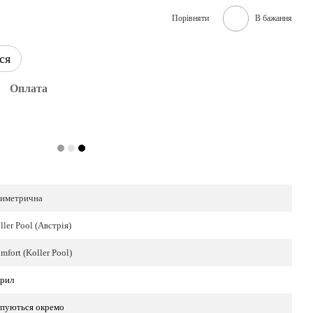
Порівняти
В бажання
ся
Оплата
иметрична
ller Pool (Австрія)
mfort (Koller Pool)
рил
пуються окремо