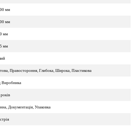
00 мм
00 мм
0 мм
5 мм
лий
това, Правостороння, Глибока, Широка, Пластикова
д Виробника
 років
нна, Документація, Упаковка
стрія