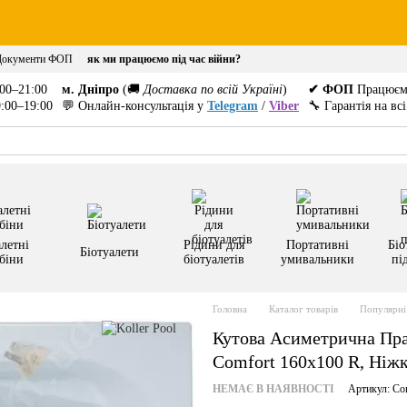
Документи ФОП
як ми працюємо під час війни?
00–21:00
м. Дніпро
(🚚
Доставка по всій Україні
)
✔ ФОП
Працюєм
:00–19:00
💬 Онлайн-консультація у
Telegram
/
Viber
🔧 Гарантія на вс
летні
Рідини для
Портативні
Біо
Біотуалети
біни
біотуалетів
умивальники
пі
Головна
Каталог товарів
Популярні 
Кутова Асиметрична Пра
Comfort 160x100 R, Ніж
НЕМАЄ В НАЯВНОСТІ
Артикул: Co