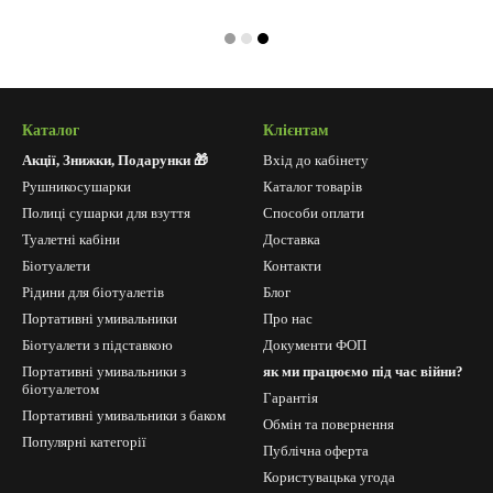
Каталог
Клієнтам
Акції, Знижки, Подарунки 🎁
Вхід до кабінету
Рушникосушарки
Каталог товарів
Полиці сушарки для взуття
Способи оплати
Туалетні кабіни
Доставка
Біотуалети
Контакти
Рідини для біотуалетів
Блог
Портативні умивальники
Про нас
Біотуалети з підставкою
Документи ФОП
Портативні умивальники з
як ми працюємо під час війни?
біотуалетом
Гарантія
Портативні умивальники з баком
Обмін та повернення
Популярні категорії
Публічна оферта
Користувацька угода