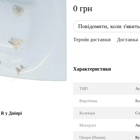
0 грн
Повідомити, коли з'явить
Термін доставки
Доставка
Характеристики
ТИП
Ас
Виробник
Ko
Колекція
Co
 R у Дніпрі
Матеріал
Ак
Опори (Ніжки)
Ку