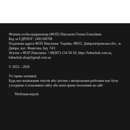
Фізична особа-підприємець (ФОП) Ніколаєва Олена Олексіївна
Код за ЄДРПОУ: 2491100708
Податкова адреса ФОП Ніколаєва: Україна, 49035, Дніпропетровська обл., м.
Дніпро, вул. Флангова, буд. 74/1.
Зв'язок з ФОП Ніколаєва: +38(067)-154-50-50, https://babachok.com.ua,
babachok.shop@gmail.com.ua
© 2022—2026
Усі права захищені.
Будь-яке копіювання текстів або світлин з авторськими роботами має бути
узгоджено із власником сайту або мати пряме посилання на сайт.
Мобільна версія