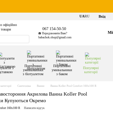
UA
RU
Вхід
о офіційно
067 154-50-50
і товари
Мі
☎️ Передзвонити Вам?
babachok.shop@gmail.com
Портативні
Портативні
туалети з
Популярні
умивальники
умивальники
дставкою
категорії
з біотуалетом
з баком
категорії
Сантехніка
Ванни
Ванна Koller Pool Comfort 160x100 R
востороння Акрилова Ванна Koller Pool
ки Купуються Окремо
mfort 160x100 R
Написати відгук