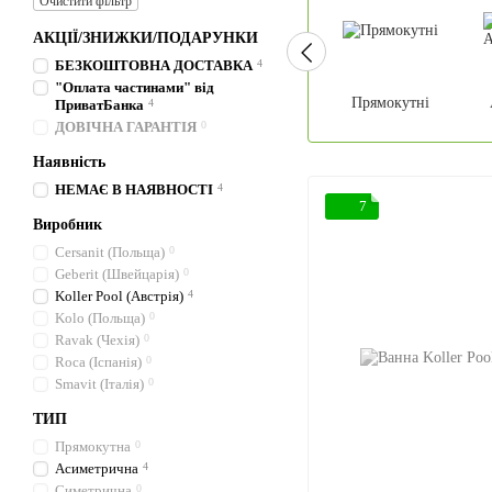
Очистити фільтр
АКЦІЇ/ЗНИЖКИ/ПОДАРУНКИ
БЕЗКОШТОВНА ДОСТАВКА
4
"Оплата частинами" від
Прямокутні
ПриватБанка
4
ДОВІЧНА ГАРАНТІЯ
0
Наявність
НЕМАЄ В НАЯВНОСТІ
4
7
Виробник
Cersanit (Польща)
0
Geberit (Швейцарія)
0
Koller Pool (Австрія)
4
Kolo (Польща)
0
Ravak (Чехія)
0
Roca (Іспанія)
0
Smavit (Італія)
0
ТИП
Прямокутна
0
Асиметрична
4
Симетрична
0