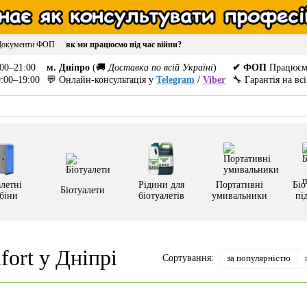
Документи ФОП
як ми працюємо під час війни?
00–21:00
м. Дніпро
(🚚
Доставка по всій Україні
)
✔ ФОП
Працюєм
:00–19:00
💬 Онлайн-консультація у
Telegram
/
Viber
🔧 Гарантія на вс
летні
Рідини для
Портативні
Біо
Біотуалети
біни
біотуалетів
умивальники
пі
ort у Дніпрі
за популярністю
Сортування: