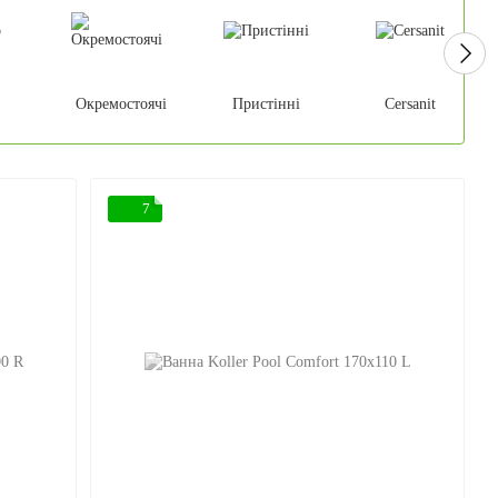
Окремостоячі
Пристінні
Cersanit
7