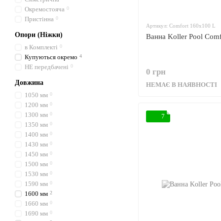
Окремостояча
0
Пристінна
0
Артикул: Comfort 160x100 L
Опори (Ніжки)
Ванна Koller Pool Com
в Комплекті
0
Купуються окремо
4
НЕ передбачені
0
0 грн
Довжина
НЕМАЄ В НАЯВНОСТІ
1050 мм
0
1200 мм
0
1300 мм
0
7
1350 мм
0
1400 мм
0
1430 мм
0
1450 мм
0
1500 мм
0
1530 мм
0
1590 мм
0
1600 мм
2
1660 мм
0
1690 мм
0