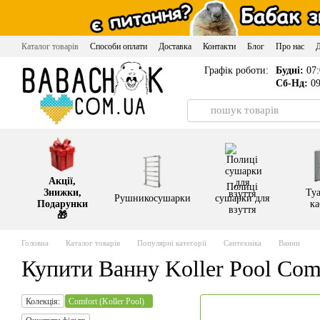
Перейти до основного контенту
Каталог товарів
Способи оплати
Доставка
Контакти
Блог
Про нас
Графік роботи:
Будні:
07:
Сб-Нд:
09
Акції,
Полиці
Знижки,
Туа
Рушникосушарки
сушарки для
Подарунки
ка
взуття
🎁
Головна
Каталог товарів
Популярні категорії
Сантехніка
Ванни
Купити Ванну Koller Pool Comf
Колекція:
Comfort (Koller Pool)