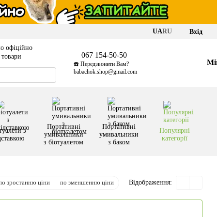
UA
RU
Вхід
о офіційно
067 154-50-50
і товари
Мі
☎️ Передзвонити Вам?
babachok.shop@gmail.com
Портативні
Портативні
туалети з
Популярні
умивальники
умивальники
дставкою
категорії
з біотуалетом
з баком
по зростанню ціни
по зменшенню ціни
Відображення: