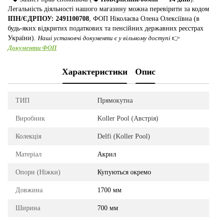
Легальність діяльності нашого магазину можна перевірити за кодом
ІПН/ЄДРПОУ: 2491100708
, ФОП Ніколаєва Олена Олексіївна (в
будь-яких відкритих податкових та пенсійних державних реєстрах
України).
Наші установчі документи є у вільному доступі
👉
Документи ФОП
Характеристики
Опис
ТИП
Прямокутна
Виробник
Koller Pool (Австрія)
Колекція
Delfi (Koller Pool)
Матеріал
Акрил
Опори (Ніжки)
Купуються окремо
Довжина
1700 мм
Ширина
700 мм