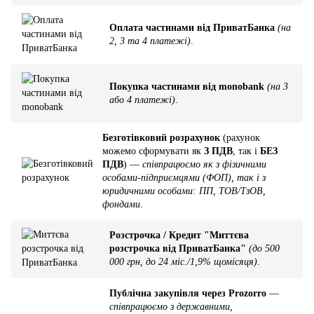
Оплата частинами від ПриватБанка
(на
2, 3 та 4 платежі)
.
Покупка частинами від monobank
(на 3
або 4 платежі)
.
Безготівковий розрахунок
(рахунок
можемо сформувати як
З ПДВ
, так і
БЕЗ
ПДВ
) —
співпрацюємо як з фізичними
особами-підприємцями (ФОП), так і з
юридичними особами: ПП, ТОВ/ТзОВ,
фондами
.
Розстрочка / Кредит "Миттєва
розстрочка від ПриватБанка"
(до 500
000 грн, до 24 міс./1,9% щомісяця)
.
Публічна закупівля через Prozorro
—
співпрацюємо з державними,