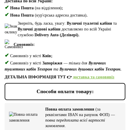
Доставка по всій Україні:
✔
Нова Пошта
(на відділення)
;
✔
Нова Пошта
(кур'єрська адресна доставка)
.
Зверніть, будь ласка, увагу:
Вуличні туалетні кабіни
та
Вуличні душові кабіни
доставляємо по всій Україні
службою
Delivery Auto (Делівері).
Самовивіз:
✔
Самовивіз у місті
Київ;
✔
Самовивіз у місті
Запоріжжя
—
тільки для
Вуличних
туалетних кабін Техпром
та
Вуличних душових кабін Техпром.
ДЕТАЛЬНА ІНФОРМАЦІЯ ТУТ 👉
доставка та самовивіз
Способи оплати товару:
Повна оплата замовлення
(за
реквізитами IBAN на рахунок ФОП) —
повна передоплата всієї вартості
замовлення
.