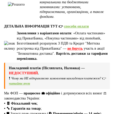
комунальними та бюджетними
замовниками: установами,
підприємствами, організаціями, а також
фондами
.
ДЕТАЛЬНА ІНФОРМАЦІЯ ТУТ 👉
способи оплати
Замовлення з варіантами оплати
: «Оплата частинами»
від ПриватБанка, «Покупка частинами» від monobank,
Безготівковий розрахунок З ПДВ та Кредит "Миттєва
розстрочка від ПриватБанка" —
не беруть
участь в акції
"Безкоштовна доставка".
Вартість доставки за тарифами
перевізника.
Накладений платіж (Післяплата, Наложка) —
НЕДОСТУПНИЙ
.
❗
Чому ми НЕ відправляємо замовлення накладеним платежем?
👉
читайте тут
Ми ФОП —
працюємо 💼 офіційно
і дотримуємося всіх вимог ⚖️
законодавства України:
• 🧾 Фіскальний чек
;
• 🔧 Гарантія на товар
;
•
🛡️ Захист прав споживача (
🔄 Повернення/обмін — 14 днів
).