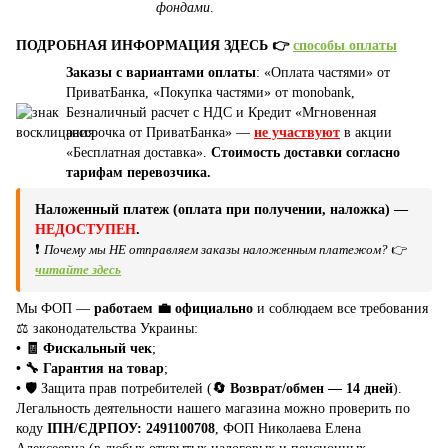
фондами
.
ПОДРОБНАЯ ИНФОРМАЦИЯ ЗДЕСЬ 👉
способы оплаты
Заказы с вариантами оплаты
: «Оплата частями» от
ПриватБанка, «Покупка частями» от monobank,
Безналичный расчет с НДС и Кредит «Мгновенная
рассрочка от ПриватБанка» —
не участвуют
в акции
«Бесплатная доставка».
Стоимость доставки согласно
тарифам перевозчика.
Наложенный платеж (оплата при получении, наложка) —
НЕДОСТУПЕН
.
❗
Почему мы НЕ отправляем заказы наложенным платежом?
👉
читайте здесь
Мы ФОП —
работаем 💼 официально
и соблюдаем все требования
⚖️ законодательства Украины:
• 🧾 Фискальный чек
;
• 🔧 Гарантия на товар
;
•
🛡️ Защита прав потребителей (
🔄 Возврат/обмен — 14 дней
).
Легальность деятельности нашего магазина можно проверить по
коду
ІПН/ЄДРПОУ: 2491100708
, ФОП Николаева Елена