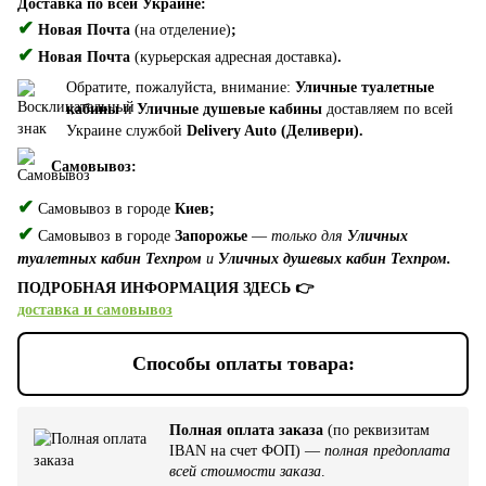
Доставка по всей Украине:
✔
Новая Почта
(на отделение)
;
✔
Новая Почта
(курьерская адресная доставка)
.
Обратите, пожалуйста, внимание:
Уличные туалетные
кабины
и
Уличные душевые кабины
доставляем по всей
Украине службой
Delivery Auto (Деливери).
Самовывоз:
✔
Самовывоз в городе
Киев;
✔
Самовывоз в городе
Запорожье
—
только для
Уличных
туалетных кабин Техпром
и
Уличных душевых кабин Техпром.
ПОДРОБНАЯ ИНФОРМАЦИЯ ЗДЕСЬ 👉
доставка и самовывоз
Способы оплаты товара:
Полная оплата заказа
(по реквизитам
IBAN на счет ФОП) —
полная предоплата
всей стоимости заказа
.