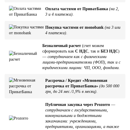
Оплата частями от ПриватБанка
(на 2,
3 и 4 платежа)
.
Покупка частями от monobank
(на 3 или
4 платежа)
.
Безналичный расчет
(счет можем
сформировать как
С НДС
, так и
БЕЗ НДС
)
—
сотрудничаем как с физическими
лицами-предпринимателями (ФОП), так и с
юридическими лицами: ЧП, ООО, фондами
.
Рассрочка / Кредит «Мгновенная
рассрочка от ПриватБанка»
(до 500 000
грн, до 24 мес./1,9% в месяц)
.
Публичная закупка через Prozorro
—
сотрудничаем с государственными,
коммунальными и бюджетными
заказчиками: учреждениями,
предприятиями, организациями, а также