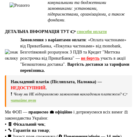
комунальними та бюджетними
замовниками: установами,
підприємствами, організаціями, а також
фондами
.
ДЕТАЛЬНА ІНФОРМАЦІЯ ТУТ 👉
способи оплати
Замовлення з варіантами оплати
: «Оплата частинами»
від ПриватБанка, «Покупка частинами» від monobank,
Безготівковий розрахунок З ПДВ та Кредит "Миттєва
розстрочка від ПриватБанка" —
не беруть
участь в акції
"Безкоштовна доставка".
Вартість доставки за тарифами
перевізника.
Накладений платіж (Післяплата, Наложка) —
НЕДОСТУПНИЙ
.
❗
Чому ми НЕ відправляємо замовлення накладеним платежем?
👉
читайте тут
Ми ФОП —
працюємо 💼 офіційно
і дотримуємося всіх вимог ⚖️
законодавства України:
• 🧾 Фіскальний чек
;
• 🔧 Гарантія на товар
;
•
🛡️ Захист прав споживача (
🔄 Повернення/обмін — 14 днів
).