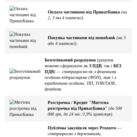
Оплата частинами від ПриватБанка
(на
2, 3 та 4 платежі)
.
Покупка частинами від monobank
(на 3
або 4 платежі)
.
Безготівковий розрахунок
(рахунок
можемо сформувати як
З ПДВ
, так і
БЕЗ
ПДВ
) —
співпрацюємо як з фізичними
особами-підприємцями (ФОП), так і з
юридичними особами: ПП, ТОВ/ТзОВ,
фондами
.
Розстрочка / Кредит "Миттєва
розстрочка від ПриватБанка"
(до 500
000 грн, до 24 міс./1,9% щомісяця)
.
Публічна закупівля через Prozorro
—
співпрацюємо з державними,