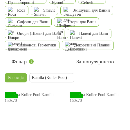
Roca
Smavit
Змішувачі для Ванни
Сифони для Ванн
Штори для Ванн
Опори (Ніжки) для Ванн
Панелі для Ванн
Силіконові Герметики
Декоративні Планки
Фільтр
За популярністю
1
Колекція
Kamila (Koller Pool)
5
5