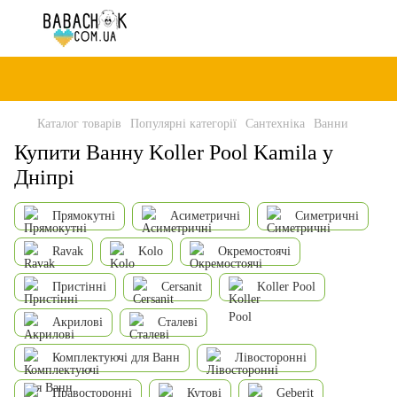
Каталог товарів
Популярні категорії
Сантехніка
Ванни
Купити Ванну Koller Pool Kamila у
Дніпрі
Прямокутні
Асиметричні
Симетричні
Ravak
Kolo
Окремостоячі
Пристінні
Cersanit
Koller Pool
Акрилові
Сталеві
Комплектуючі для Ванн
Лівосторонні
Правосторонні
Кутові
Geberit