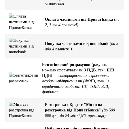
замовлення
.
Оплата частинами від ПриватБанка
(на
2, 3 та 4 платежі)
.
Покупка частинами від monobank
(на 3
або 4 платежі)
.
Безготівковий розрахунок
(рахунок
можемо сформувати як
З ПДВ
, так і
БЕЗ
ПДВ
) —
співпрацюємо як з фізичними
особами-підприємцями (ФОП), так і з
юридичними особами: ПП, ТОВ/ТзОВ,
фондами
.
Розстрочка / Кредит "Миттєва
розстрочка від ПриватБанка"
(до 500
000 грн, до 24 міс./1,9% щомісяця)
.
Публічна закупівля через Prozorro
—