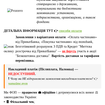
співпрацюємо з державними,
комунальними та бюджетними
замовниками: установами,
підприємствами, організаціями, а також
фондами
.
ДЕТАЛЬНА ІНФОРМАЦІЯ ТУТ 👉
способи оплати
Замовлення з варіантами оплати
: «Оплата частинами»
від ПриватБанка, «Покупка частинами» від monobank,
Безготівковий розрахунок З ПДВ та Кредит "Миттєва
розстрочка від ПриватБанка" —
не беруть
участь в акції
"Безкоштовна доставка".
Вартість доставки за тарифами
перевізника.
Накладений платіж (Післяплата, Наложка) —
НЕДОСТУПНИЙ
.
❗
Чому ми НЕ відправляємо замовлення накладеним платежем?
👉
читайте тут
Ми ФОП —
працюємо 💼 офіційно
і дотримуємося всіх вимог ⚖️
законодавства України:
• 🧾 Фіскальний чек
;