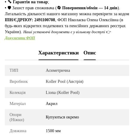
• 🔧 Гарантія на товар
;
•
🛡️ Захист прав споживача (
🔄 Повернення/обмін — 14 днів
).
Легальність діяльності нашого магазину можна перевірити за кодом
ІПН/ЄДРПОУ: 2491100708
, ФОП Ніколаєва Олена Олексіївна (в
будь-яких відкритих податкових та пенсійних державних реєстрах
України).
Наші установчі документи є у вільному доступі
👉
Документи ФОП
Характеристики
Опис
ТИП
Асиметрична
Виробник
Koller Pool (Австрія)
Колекція
Liona (Koller Pool)
Матеріал
Акрил
Опори
Купуються окремо
(Ніжки)
Довжина
1500 мм