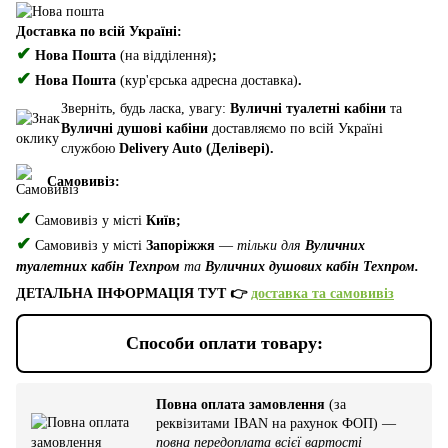
Доставка по всій Україні:
✔
Нова Пошта
(на відділення)
;
✔
Нова Пошта
(кур'єрська адресна доставка)
.
Зверніть, будь ласка, увагу:
Вуличні туалетні кабіни
та
Вуличні душові кабіни
доставляємо по всій Україні
службою
Delivery Auto (Делівері).
Самовивіз:
✔
Самовивіз у місті
Київ;
✔
Самовивіз у місті
Запоріжжя
—
тільки для
Вуличних
туалетних кабін Техпром
та
Вуличних душових кабін Техпром.
ДЕТАЛЬНА ІНФОРМАЦІЯ ТУТ 👉
доставка та самовивіз
Способи оплати товару:
Повна оплата замовлення
(за
реквізитами IBAN на рахунок ФОП) —
повна передоплата всієї вартості