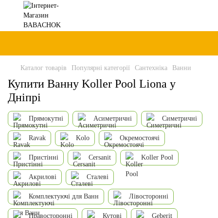
Каталог товарів
Популярні категорії
Сантехніка
Ванни
Купити Ванну Koller Pool Liona у
Дніпрі
Прямокутні
Асиметричні
Симетричні
Ravak
Kolo
Окремостоячі
Пристінні
Cersanit
Koller Pool
Акрилові
Сталеві
Комплектуючі для Ванн
Лівосторонні
Правосторонні
Кутові
Geberit