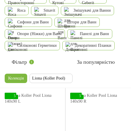
Roca
Smavit
Змішувачі для Ванни
Сифони для Ванн
Штори для Ванн
Опори (Ніжки) для Ванн
Панелі для Ванн
Силіконові Герметики
Декоративні Планки
Фільтр
За популярністю
1
Колекція
Liona (Koller Pool)
5
5