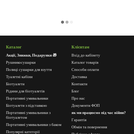
Каталог
Клієнтам
Акції, Знижки, Подарунки 🎁
Вхід до кабінету
Рушникосушарки
Каталог товарів
Полиці сушарки для взуття
Способи оплати
Туалетні кабіни
Доставка
Біотуалети
Контакти
Рідини для біотуалетів
Блог
Портативні умивальники
Про нас
Біотуалети з підставкою
Документи ФОП
Портативні умивальники з
як ми працюємо під час війни?
біотуалетом
Гарантія
Портативні умивальники з баком
Обмін та повернення
Популярні категорії