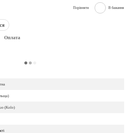
Порівняти
В бажання
ся
Оплата
тна
льща)
uo (Kolo)
кті