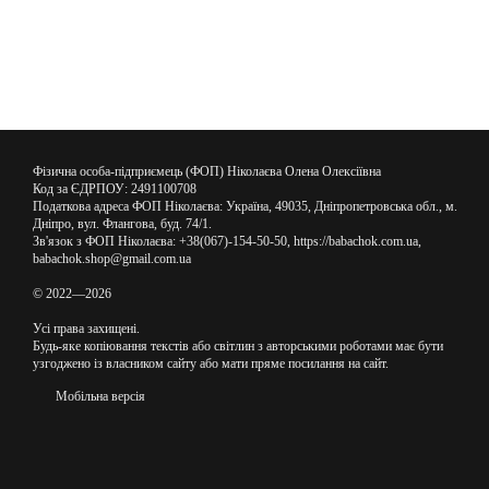
Фізична особа-підприємець (ФОП) Ніколаєва Олена Олексіївна
Код за ЄДРПОУ: 2491100708
Податкова адреса ФОП Ніколаєва: Україна, 49035, Дніпропетровська обл., м.
Дніпро, вул. Флангова, буд. 74/1.
Зв'язок з ФОП Ніколаєва: +38(067)-154-50-50, https://babachok.com.ua,
babachok.shop@gmail.com.ua
© 2022—2026
Усі права захищені.
Будь-яке копіювання текстів або світлин з авторськими роботами має бути
узгоджено із власником сайту або мати пряме посилання на сайт.
Мобільна версія