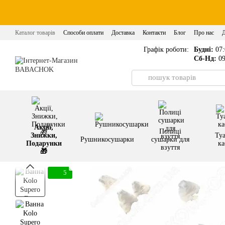
Перейти до основного контенту
Каталог товарів
Способи оплати
Доставка
Контакти
Блог
Про нас
Графік роботи:
Будні:
07:
Сб-Нд:
09
Акції,
Полиці
Знижки,
Туа
Рушникосушарки
сушарки для
Подарунки
ка
взуття
🎁
5