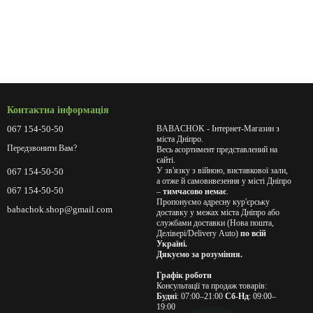
Контактна інформація
067 154-50-50
BABACHOK - Інтернет-Магазин з
міста Дніпро.
Передзвонити Вам?
Весь асортимент представлений на
сайті.
У зв'язку з війною, виставкової зали,
067 154-50-50
а отже й самовивезення у місті Дніпро
067 154-50-50
–
тимчасово немає
.
Пропонуємо адресну кур'єрську
babachok.shop@gmail.com
доставку у межах міста Дніпро або
службами доставки (Нова пошта,
Делівері/Delivery Auto)
по всій
Україні.
Дякуємо за розуміння.
Графік роботи
Консультації та продаж товарів:
Будні
: 07:00–21:00
Сб-Нд
: 09:00–
19:00