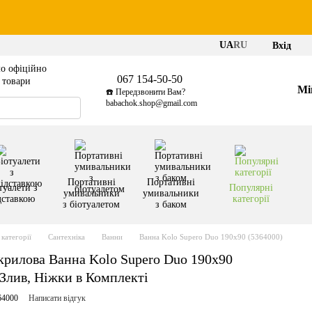
UA
RU
Вхід
о офіційно
067 154-50-50
і товари
Мі
☎️ Передзвонити Вам?
babachok.shop@gmail.com
Портативні
Портативні
туалети з
Популярні
умивальники
умивальники
дставкою
категорії
з біотуалетом
з баком
категорії
Сантехніка
Ванни
Ванна Kolo Supero Duo 190x90 (5364000)
рилова Ванна Kolo Supero Duo 190x90
Злив, Ніжки в Комплекті
64000
Написати відгук