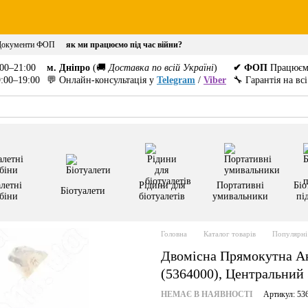
Документи ФОП
як ми працюємо під час війни?
00–21:00
м. Дніпро
(🚚
Доставка по всій Україні
)
✔ ФОП
Працюєм
:00–19:00
💬 Онлайн-консультація у
Telegram
/
Viber
🔧 Гарантія на вс
летні
Рідини для
Портативні
Біо
Біотуалети
біни
біотуалетів
умивальники
пі
Головна
Каталог товарів
Популярні 
Двомісна Прямокутна Ак
(5364000), Центральний 
НЕМАЄ В НАЯВНОСТІ
Артикул: 53