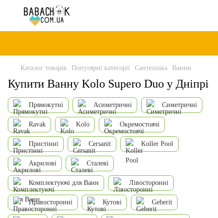
Каталог товарів
Популярні категорії
Сантехніка
Ванни
Купити Ванну Kolo Supero Duo у Дніпрі
Прямокутні
Асиметричні
Симетричні
Ravak
Kolo
Окремостоячі
Пристінні
Cersanit
Koller Pool
Акрилові
Сталеві
Комплектуючі для Ванн
Лівосторонні
Правосторонні
Кутові
Geberit