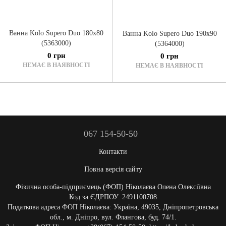
Ванна Kolo Supero Duo 180x80
Ванна Kolo Supero Duo 190x90
(5363000)
(5364000)
0 грн
0 грн
НЕМАЄ В НАЯВНОСТІ
НЕМАЄ В НАЯВНОСТІ
067 154-50-50
Контакти
Повна версія сайту
Фізична особа-підприємець (ФОП) Ніколаєва Олена Олексіївна
Код за ЄДРПОУ: 2491100708
Податкова адреса ФОП Ніколаєва: Україна, 49035, Дніпропетровська
обл., м. Дніпро, вул. Флангова, буд. 74/1.