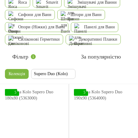
Roca
Smavit
Змішувачі для Ванни
Сифони для Ванн
Штори для Ванн
Опори (Ніжки) для Ванн
Панелі для Ванн
Силіконові Герметики
Декоративні Планки
Фільтр
За популярністю
1
Колекція
Supero Duo (Kolo)
5
5