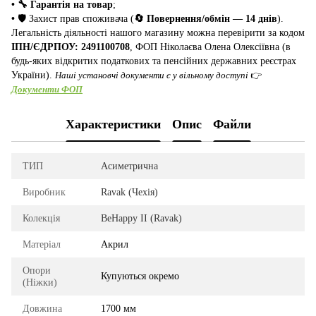
• 🔧 Гарантія на товар
;
•
🛡️ Захист прав споживача (
🔄 Повернення/обмін — 14 днів
).
Легальність діяльності нашого магазину можна перевірити за кодом
ІПН/ЄДРПОУ: 2491100708
, ФОП Ніколаєва Олена Олексіївна (в
будь-яких відкритих податкових та пенсійних державних реєстрах
України).
Наші установчі документи є у вільному доступі
👉
Документи ФОП
Характеристики
Опис
Файли
ТИП
Асиметрична
Виробник
Ravak (Чехія)
Колекція
BeHappy II (Ravak)
Матеріал
Акрил
Опори
Купуються окремо
(Ніжки)
Довжина
1700 мм