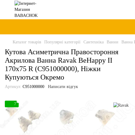
Каталог товарів
Популярні категорії
Сантехніка
Ванни
Ванна 
Кутова Асиметрична Правостороння
Акрилова Ванна Ravak BeHappy II
170x75 R (C951000000), Ніжки
Купуються Окремо
Артикул:
C951000000
Написати відгук
7