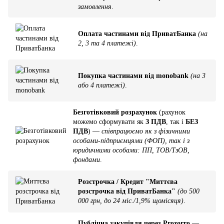
замовлення
.
Оплата частинами від ПриватБанка
(на
2, 3 та 4 платежі)
.
Покупка частинами від monobank
(на 3
або 4 платежі)
.
Безготівковий розрахунок
(рахунок
можемо сформувати як
З ПДВ
, так і
БЕЗ
ПДВ
) —
співпрацюємо як з фізичними
особами-підприємцями (ФОП), так і з
юридичними особами: ПП, ТОВ/ТзОВ,
фондами
.
Розстрочка / Кредит "Миттєва
розстрочка від ПриватБанка"
(до 500
000 грн, до 24 міс./1,9% щомісяця)
.
Публічна закупівля через Prozorro
—