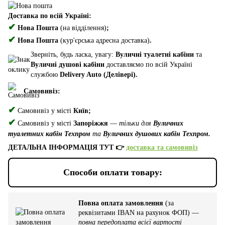
Доставка по всій Україні:
✔
Нова Пошта
(на відділення)
;
✔
Нова Пошта
(кур'єрська адресна доставка)
.
Зверніть, будь ласка, увагу:
Вуличні туалетні кабіни
та
Вуличні душові кабіни
доставляємо по всій Україні
службою
Delivery Auto (Делівері).
Самовивіз:
✔
Самовивіз у місті
Київ;
✔
Самовивіз у місті
Запоріжжя
—
тільки для
Вуличних
туалетних кабін Техпром
та
Вуличних душових кабін Техпром.
ДЕТАЛЬНА ІНФОРМАЦІЯ ТУТ 👉
доставка та самовивіз
Способи оплати товару:
Повна оплата замовлення
(за
реквізитами IBAN на рахунок ФОП) —
повна передоплата всієї вартості