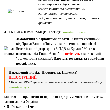
співпрацюємо з державними,
комунальними та бюджетними
замовниками: установами,
підприємствами, організаціями, а також
фондами
.
ДЕТАЛЬНА ІНФОРМАЦІЯ ТУТ 👉
способи оплати
Замовлення з варіантами оплати
: «Оплата частинами»
від ПриватБанка, «Покупка частинами» від monobank,
Безготівковий розрахунок З ПДВ та Кредит "Миттєва
розстрочка від ПриватБанка" —
не беруть
участь в акції
"Безкоштовна доставка".
Вартість доставки за тарифами
перевізника.
Накладений платіж (Післяплата, Наложка) —
НЕДОСТУПНИЙ
.
❗
Чому ми НЕ відправляємо замовлення накладеним платежем?
👉
читайте тут
Ми ФОП —
працюємо 💼 офіційно
і дотримуємося всіх вимог ⚖️
законодавства України:
• 🧾 Фіскальний чек
;