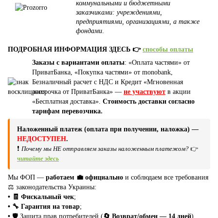
коммунальными и бюджетными
заказчиками: учреждениями,
предприятиями, организациями, а также
фондами
.
ПОДРОБНАЯ ИНФОРМАЦИЯ ЗДЕСЬ 👉
способы оплаты
Заказы с вариантами оплаты
: «Оплата частями» от
ПриватБанка, «Покупка частями» от monobank,
Безналичный расчет с НДС и Кредит «Мгновенная
рассрочка от ПриватБанка» —
не участвуют
в акции
«Бесплатная доставка».
Стоимость доставки согласно
тарифам перевозчика.
Наложенный платеж (оплата при получении, наложка) —
НЕДОСТУПЕН
.
❗
Почему мы НЕ отправляем заказы наложенным платежом?
👉
читайте здесь
Мы ФОП —
работаем 💼 официально
и соблюдаем все требования
⚖️ законодательства Украины:
• 🧾 Фискальный чек
;
• 🔧 Гарантия на товар
;
•
🛡️ Защита прав потребителей (
🔄 Возврат/обмен — 14 дней
).