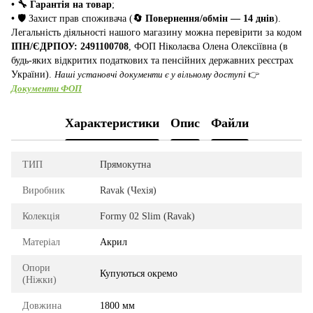
• 🔧 Гарантія на товар
;
•
🛡️ Захист прав споживача (
🔄 Повернення/обмін — 14 днів
).
Легальність діяльності нашого магазину можна перевірити за кодом
ІПН/ЄДРПОУ: 2491100708
, ФОП Ніколаєва Олена Олексіївна (в
будь-яких відкритих податкових та пенсійних державних реєстрах
України).
Наші установчі документи є у вільному доступі
👉
Документи ФОП
Характеристики
Опис
Файли
ТИП
Прямокутна
Виробник
Ravak (Чехія)
Колекція
Formy 02 Slim (Ravak)
Матеріал
Акрил
Опори
Купуються окремо
(Ніжки)
Довжина
1800 мм