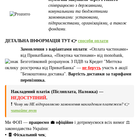
співпрацюємо з державними,
комунальними та бюджетними
замовниками: установами,
підприємствами, організаціями, а також
фондами
.
ДЕТАЛЬНА ІНФОРМАЦІЯ ТУТ 👉
способи оплати
Замовлення з варіантами оплати
: «Оплата частинами»
від ПриватБанка, «Покупка частинами» від monobank,
Безготівковий розрахунок З ПДВ та Кредит "Миттєва
розстрочка від ПриватБанка" —
не беруть
участь в акції
"Безкоштовна доставка".
Вартість доставки за тарифами
перевізника.
Накладений платіж (Післяплата, Наложка) —
НЕДОСТУПНИЙ
.
❗
Чому ми НЕ відправляємо замовлення накладеним платежем?
👉
читайте тут
Ми ФОП —
працюємо 💼 офіційно
і дотримуємося всіх вимог ⚖️
законодавства України:
• 🧾 Фіскальний чек
;