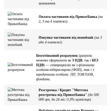
замовлення
.
Оплата частинами від ПриватБанка
(на
2, 3 та 4 платежі)
.
Покупка частинами від monobank
(на 3
або 4 платежі)
.
Безготівковий розрахунок
(рахунок
можемо сформувати як
З ПДВ
, так і
БЕЗ
ПДВ
) —
співпрацюємо як з фізичними
особами-підприємцями (ФОП), так і з
юридичними особами: ПП, ТОВ/ТзОВ,
фондами
.
Розстрочка / Кредит "Миттєва
розстрочка від ПриватБанка"
(до 500
000 грн, до 24 міс./1,9% щомісяця)
.
Публічна закупівля через Prozorro
—