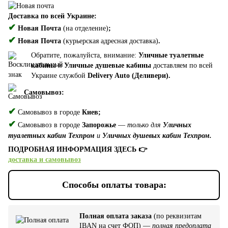
Доставка по всей Украине:
✔
Новая Почта
(на отделение)
;
✔
Новая Почта
(курьерская адресная доставка)
.
Обратите, пожалуйста, внимание:
Уличные туалетные
кабины
и
Уличные душевые кабины
доставляем по всей
Украине службой
Delivery Auto (Деливери).
Самовывоз:
✔
Самовывоз в городе
Киев;
✔
Самовывоз в городе
Запорожье
—
только для
Уличных
туалетных кабин Техпром
и
Уличных душевых кабин Техпром.
ПОДРОБНАЯ ИНФОРМАЦИЯ ЗДЕСЬ 👉
доставка и самовывоз
Способы оплаты товара:
Полная оплата заказа
(по реквизитам
IBAN на счет ФОП) —
полная предоплата