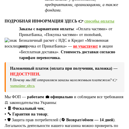
предприятиями, организациями, а также
фондами
.
ПОДРОБНАЯ ИНФОРМАЦИЯ ЗДЕСЬ 👉
способы оплаты
Заказы с вариантами оплаты
: «Оплата частями» от
ПриватБанка, «Покупка частями» от monobank,
Безналичный расчет с НДС и Кредит «Мгновенная
рассрочка от ПриватБанка» —
не участвуют
в акции
«Бесплатная доставка».
Стоимость доставки согласно
тарифам перевозчика.
Наложенный платеж (оплата при получении, наложка) —
НЕДОСТУПЕН
.
❗
Почему мы НЕ отправляем заказы наложенным платежом?
👉
читайте здесь
Мы ФОП —
работаем 💼 официально
и соблюдаем все требования
⚖️ законодательства Украины:
• 🧾 Фискальный чек
;
• 🔧 Гарантия на товар
;
•
🛡️ Защита прав потребителей (
🔄 Возврат/обмен — 14 дней
).
Легальность деятельности нашего магазина можно проверить по