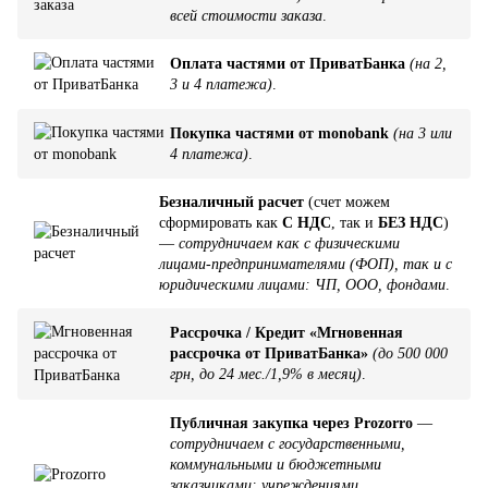
всей стоимости заказа
.
Оплата частями от ПриватБанка
(на 2,
3 и 4 платежа)
.
Покупка частями от monobank
(на 3 или
4 платежа)
.
Безналичный расчет
(счет можем
сформировать как
С НДС
, так и
БЕЗ НДС
)
—
сотрудничаем как с физическими
лицами-предпринимателями (ФОП), так и с
юридическими лицами: ЧП, ООО, фондами
.
Рассрочка / Кредит «Мгновенная
рассрочка от ПриватБанка»
(до 500 000
грн, до 24 мес./1,9% в месяц)
.
Публичная закупка через Prozorro
—
сотрудничаем с государственными,
коммунальными и бюджетными
заказчиками: учреждениями,