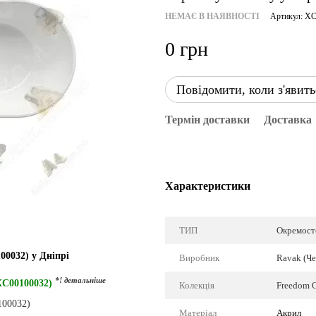
НЕМАЄ В НАЯВНОСТІ
Артикул: X
0 грн
Повідомити, коли з'явить
Термін доставки
Доставка
Характеристики
ТИП
Окремост
0032) у Дніпрі
Виробник
Ravak (Че
*! детальніше
XC00100032)
Колекція
Freedom O
Матеріал
Акрил