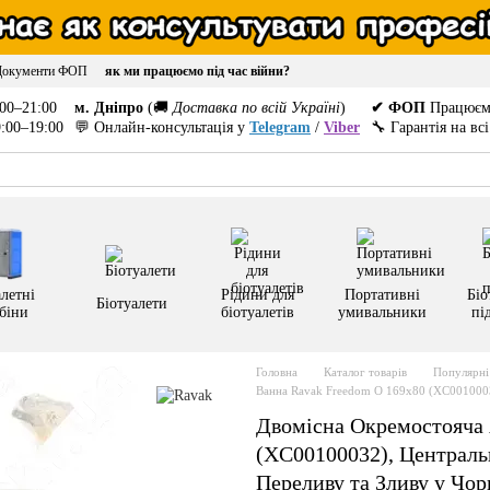
Документи ФОП
як ми працюємо під час війни?
00–21:00
м. Дніпро
(🚚
Доставка по всій Україні
)
✔ ФОП
Працюєм
:00–19:00
💬 Онлайн-консультація у
Telegram
/
Viber
🔧 Гарантія на вс
летні
Рідини для
Портативні
Біо
Біотуалети
біни
біотуалетів
умивальники
пі
Головна
Каталог товарів
Популярні 
Ванна Ravak Freedom O 169x80 (XC001000
Двомісна Окремостояча 
(XC00100032), Централь
Переливу та Зливу у Чо