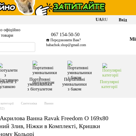
UA
RU
Вхід
о офіційно
067 154-50-50
і товари
Мі
☎️ Передзвонити Вам?
babachok.shop@gmail.com
Портативні
Портативні
туалети з
Популярні
умивальники
умивальники
дставкою
категорії
з біотуалетом
з баком
категорії
Сантехніка
Ванни
32)
Акрилова Ванна Ravak Freedom O 169x80
ний Злив, Ніжки в Комплекті, Кришки
рному Кольорі