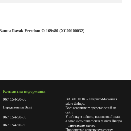
Ванни Ravak Freedom O 169x80 (XC00100032)
Контактна інформація
067 154-50-50
BABACHOK - Інтернет-Магазин з
міста Дніпро.
Передзвонити Вам?
Весь асортимент представлений на
сайті.
У зв'язку з війною, виставкової зали,
067 154-50-50
а отже й самовивезення у місті Дніпро
067 154-50-50
–
тимчасово немає
.
Пропонуємо адресну кур'єрську