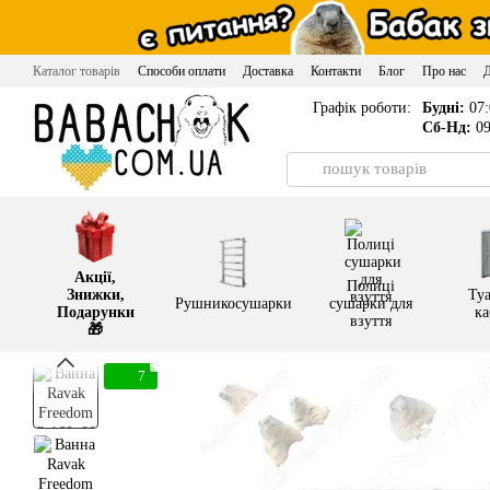
Перейти до основного контенту
Каталог товарів
Способи оплати
Доставка
Контакти
Блог
Про нас
Графік роботи:
Будні:
07:
Сб-Нд:
09
Акції,
Полиці
Знижки,
Туа
Рушникосушарки
сушарки для
Подарунки
ка
взуття
🎁
7