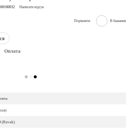
C00100032
Написати відгук
Порівняти
В бажання
ся
Оплата
ояча
хія)
 (Ravak)