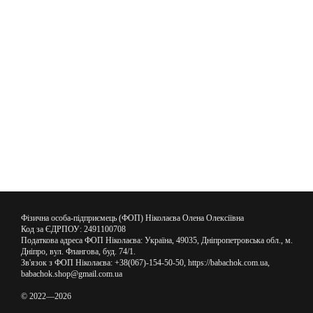
Фізична особа-підприємець (ФОП) Ніколаєва Олена Олексіївна
Код за ЄДРПОУ: 2491100708
Податкова адреса ФОП Ніколаєва: Україна, 49035, Дніпропетровська обл., м.
Дніпро, вул. Флангова, буд. 74/1.
Зв'язок з ФОП Ніколаєва: +38(067)-154-50-50, https://babachok.com.ua,
babachok.shop@gmail.com.ua
© 2022—2026