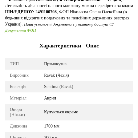
Легальність діяльності нашого магазину можна перевірити за кодом
ІПН/ЄДРПОУ: 2491100708
, ФОП Ніколаєва Олена Олексіївна (в
будь-яких відкритих податкових та пенсійних державних реєстрах
України).
Наші установчі документи є у вільному доступі
👉
Документи ФОП
Характеристики
Опис
ТИП
Прямокутна
Виробник
Ravak (Чехія)
Колекція
Septima (Ravak)
Матеріал
Акрил
Опори
Купуються окремо
(Ніжки)
Довжина
1700 мм
Ширина
700 мм