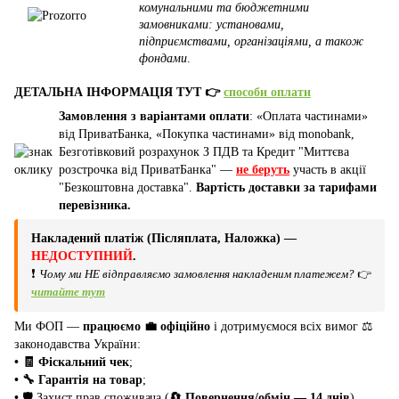
комунальними та бюджетними
замовниками: установами,
підприємствами, організаціями, а також
фондами
.
ДЕТАЛЬНА ІНФОРМАЦІЯ ТУТ 👉
способи оплати
Замовлення з варіантами оплати
: «Оплата частинами»
від ПриватБанка, «Покупка частинами» від monobank,
Безготівковий розрахунок З ПДВ та Кредит "Миттєва
розстрочка від ПриватБанка" —
не беруть
участь в акції
"Безкоштовна доставка".
Вартість доставки за тарифами
перевізника.
Накладений платіж (Післяплата, Наложка) —
НЕДОСТУПНИЙ
.
❗
Чому ми НЕ відправляємо замовлення накладеним платежем?
👉
читайте тут
Ми ФОП —
працюємо 💼 офіційно
і дотримуємося всіх вимог ⚖️
законодавства України:
• 🧾 Фіскальний чек
;
• 🔧 Гарантія на товар
;
•
🛡️ Захист прав споживача (
🔄 Повернення/обмін — 14 днів
).