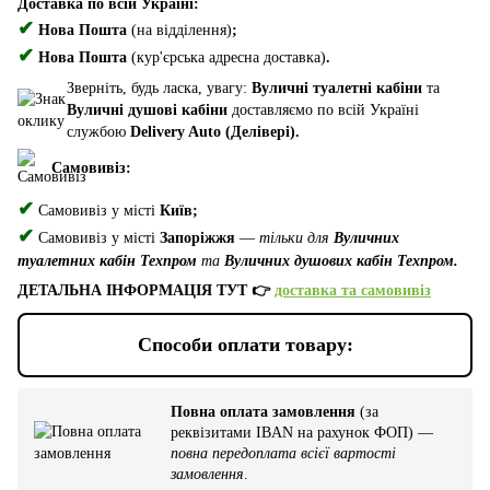
Доставка по всій Україні:
✔
Нова Пошта
(на відділення)
;
✔
Нова Пошта
(кур'єрська адресна доставка)
.
Зверніть, будь ласка, увагу:
Вуличні туалетні кабіни
та
Вуличні душові кабіни
доставляємо по всій Україні
службою
Delivery Auto (Делівері).
Самовивіз:
✔
Самовивіз у місті
Київ;
✔
Самовивіз у місті
Запоріжжя
—
тільки для
Вуличних
туалетних кабін Техпром
та
Вуличних душових кабін Техпром.
ДЕТАЛЬНА ІНФОРМАЦІЯ ТУТ 👉
доставка та самовивіз
Способи оплати товару:
Повна оплата замовлення
(за
реквізитами IBAN на рахунок ФОП) —
повна передоплата всієї вартості
замовлення
.