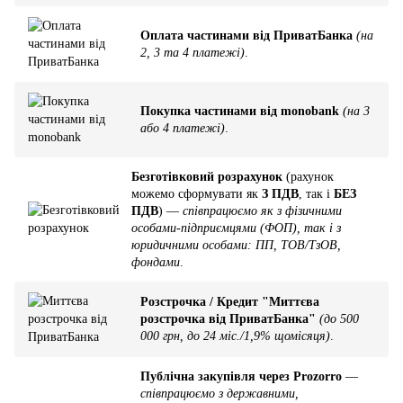
Оплата частинами від ПриватБанка
(на
2, 3 та 4 платежі)
.
Покупка частинами від monobank
(на 3
або 4 платежі)
.
Безготівковий розрахунок
(рахунок
можемо сформувати як
З ПДВ
, так і
БЕЗ
ПДВ
) —
співпрацюємо як з фізичними
особами-підприємцями (ФОП), так і з
юридичними особами: ПП, ТОВ/ТзОВ,
фондами
.
Розстрочка / Кредит "Миттєва
розстрочка від ПриватБанка"
(до 500
000 грн, до 24 міс./1,9% щомісяця)
.
Публічна закупівля через Prozorro
—
співпрацюємо з державними,