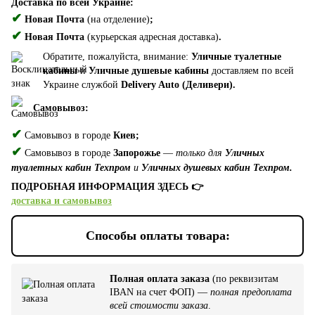
Доставка по всей Украине:
✔
Новая Почта
(на отделение)
;
✔
Новая Почта
(курьерская адресная доставка)
.
Обратите, пожалуйста, внимание:
Уличные туалетные
кабины
и
Уличные душевые кабины
доставляем по всей
Украине службой
Delivery Auto (Деливери).
Самовывоз:
✔
Самовывоз в городе
Киев;
✔
Самовывоз в городе
Запорожье
—
только для
Уличных
туалетных кабин Техпром
и
Уличных душевых кабин Техпром.
ПОДРОБНАЯ ИНФОРМАЦИЯ ЗДЕСЬ 👉
доставка и самовывоз
Способы оплаты товара:
Полная оплата заказа
(по реквизитам
IBAN на счет ФОП) —
полная предоплата
всей стоимости заказа
.