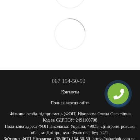
067 154-50-50
Контакты
Полная версия сайта
Фізична особа-підприємець (ФОП) Ніколаєва Олена Олексіївна
Код за ЄДРПОУ: 2491100708
Податкова адреса ФОП Ніколаєва: Україна, 49035, Дніпропетровська
обл., м. Дніпро, вул. Флангова, буд. 74/1.
Зв'язок з ФОП Ніколаєва: +38(067)-154-50-50, https://babachok.com.ua,