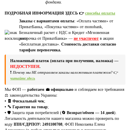
фондами
.
ПОДРОБНАЯ ИНФОРМАЦИЯ ЗДЕСЬ 👉
способы оплаты
Заказы с вариантами оплаты
: «Оплата частями» от
ПриватБанка, «Покупка частями» от monobank,
Безналичный расчет с НДС и Кредит «Мгновенная
рассрочка от ПриватБанка» —
не участвуют
в акции
«Бесплатная доставка».
Стоимость доставки согласно
тарифам перевозчика.
Наложенный платеж (оплата при получении, наложка) —
НЕДОСТУПЕН
.
❗
Почему мы НЕ отправляем заказы наложенным платежом?
👉
читайте здесь
Мы ФОП —
работаем 💼 официально
и соблюдаем все требования
⚖️ законодательства Украины:
• 🧾 Фискальный чек
;
• 🔧 Гарантия на товар
;
•
🛡️ Защита прав потребителей (
🔄 Возврат/обмен — 14 дней
).
Легальность деятельности нашего магазина можно проверить по
коду
ІПН/ЄДРПОУ: 2491100708
, ФОП Николаева Елена