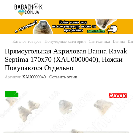
Каталог товаров
Популярные категории
Сантехника
Ванны
Ва
Прямоугольная Акриловая Ванна Ravak
Septima 170x70 (XAU0000040), Ножки
Покупаются Отдельно
Артикул:
XAU0000040
Оставить отзыв
7