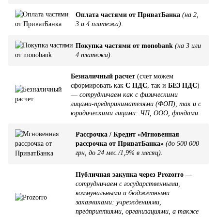
Оплата частями от ПриватБанка
(на 2,
3 и 4 платежа)
.
Покупка частями от monobank
(на 3 или
4 платежа)
.
Безналичный расчет
(счет можем
сформировать как
С НДС
, так и
БЕЗ НДС
)
—
сотрудничаем как с физическими
лицами-предпринимателями (ФОП), так и с
юридическими лицами: ЧП, ООО, фондами
.
Рассрочка / Кредит «Мгновенная
рассрочка от ПриватБанка»
(до 500 000
грн, до 24 мес./1,9% в месяц)
.
Публичная закупка через Prozorro
—
сотрудничаем с государственными,
коммунальными и бюджетными
заказчиками: учреждениями,
предприятиями, организациями, а также