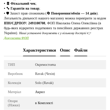
• 🧾 Фіскальний чек
;
• 🔧 Гарантія на товар
;
•
🛡️ Захист прав споживача (
🔄 Повернення/обмін — 14 днів
).
Легальність діяльності нашого магазину можна перевірити за кодом
ІПН/ЄДРПОУ: 2491100708
, ФОП Ніколаєва Олена Олексіївна (в
будь-яких відкритих податкових та пенсійних державних реєстрах
України).
Наші установчі документи є у вільному доступі
👉
Документи ФОП
Характеристики
Опис
Файли
ТИП
Окремостояча
Виробник
Ravak (Чехія)
Колекція
Solo (Ravak)
Матеріал
Акрил
Опори
в Комплекті
(Ніжки)