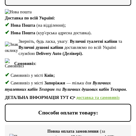
Доставка по всій Україні:
✔
Нова Пошта
(на відділення)
;
✔
Нова Пошта
(кур'єрська адресна доставка)
.
Зверніть, будь ласка, увагу:
Вуличні туалетні кабіни
та
Вуличні душові кабіни
доставляємо по всій Україні
службою
Delivery Auto (Делівері).
Самовивіз:
✔
Самовивіз у місті
Київ;
✔
Самовивіз у місті
Запоріжжя
—
тільки для
Вуличних
туалетних кабін Техпром
та
Вуличних душових кабін Техпром.
ДЕТАЛЬНА ІНФОРМАЦІЯ ТУТ 👉
доставка та самовивіз
Способи оплати товару:
Повна оплата замовлення
(за