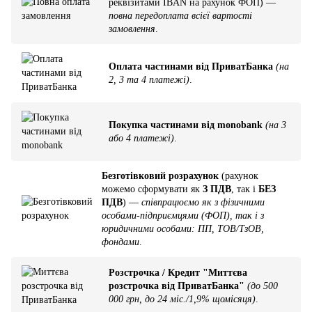
реквізитами IBAN на рахунок ФОП) —
повна передоплата всієї вартості
замовлення
.
Оплата частинами від ПриватБанка
(на
2, 3 та 4 платежі)
.
Покупка частинами від monobank
(на 3
або 4 платежі)
.
Безготівковий розрахунок
(рахунок
можемо сформувати як
З ПДВ
, так і
БЕЗ
ПДВ
) —
співпрацюємо як з фізичними
особами-підприємцями (ФОП), так і з
юридичними особами: ПП, ТОВ/ТзОВ,
фондами
.
Розстрочка / Кредит "Миттєва
розстрочка від ПриватБанка"
(до 500
000 грн, до 24 міс./1,9% щомісяця)
.