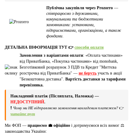
Публічна закупівля через Prozorro
—
співпрацюємо з державними,
комунальними та бюджетними
замовниками: установами,
підприємствами, організаціями, а також
фондами
.
ДЕТАЛЬНА ІНФОРМАЦІЯ ТУТ 👉
способи оплати
Замовлення з варіантами оплати
: «Оплата частинами»
від ПриватБанка, «Покупка частинами» від monobank,
Безготівковий розрахунок З ПДВ та Кредит "Миттєва
розстрочка від ПриватБанка" —
не беруть
участь в акції
"Безкоштовна доставка".
Вартість доставки за тарифами
перевізника.
Накладений платіж (Післяплата, Наложка) —
НЕДОСТУПНИЙ
.
❗
Чому ми НЕ відправляємо замовлення накладеним платежем?
👉
читайте тут
Ми ФОП —
працюємо 💼 офіційно
і дотримуємося всіх вимог ⚖️
законодавства України: