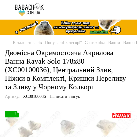
Каталог товарів
Популярні категорії
Сантехніка
Ванни
Ванна 
Двомісна Окремостояча Акрилова
Ванна Ravak Solo 178x80
(XC00100036), Центральний Злив,
Ніжки в Комплекті, Кришки Переливу
та Зливу у Чорному Кольорі
Артикул:
XC00100036
Написати відгук
7