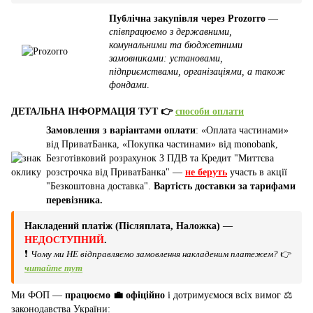
Публічна закупівля через Prozorro
—
співпрацюємо з державними,
комунальними та бюджетними
замовниками: установами,
підприємствами, організаціями, а також
фондами
.
ДЕТАЛЬНА ІНФОРМАЦІЯ ТУТ 👉
способи оплати
Замовлення з варіантами оплати
: «Оплата частинами»
від ПриватБанка, «Покупка частинами» від monobank,
Безготівковий розрахунок З ПДВ та Кредит "Миттєва
розстрочка від ПриватБанка" —
не беруть
участь в акції
"Безкоштовна доставка".
Вартість доставки за тарифами
перевізника.
Накладений платіж (Післяплата, Наложка) —
НЕДОСТУПНИЙ
.
❗
Чому ми НЕ відправляємо замовлення накладеним платежем?
👉
читайте тут
Ми ФОП —
працюємо 💼 офіційно
і дотримуємося всіх вимог ⚖️
законодавства України: