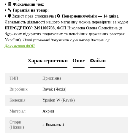
• 🧾 Фіскальний чек
;
• 🔧 Гарантія на товар
;
•
🛡️ Захист прав споживача (
🔄 Повернення/обмін — 14 днів
).
Легальність діяльності нашого магазину можна перевірити за кодом
ІПН/ЄДРПОУ: 2491100708
, ФОП Ніколаєва Олена Олексіївна (в
будь-яких відкритих податкових та пенсійних державних реєстрах
України).
Наші установчі документи є у вільному доступі
👉
Документи ФОП
Характеристики
Опис
Файли
ТИП
Пристінна
Виробник
Ravak (Чехія)
Колекція
Ypsilon W (Ravak)
Матеріал
Акрил
Опори
в Комплекті
(Ніжки)