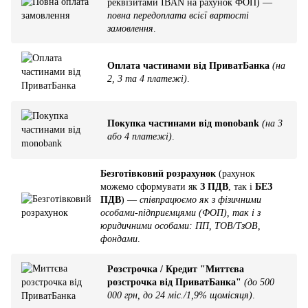
реквізитами IBAN на рахунок ФОП) —
повна передоплата всієї вартості
замовлення
.
Оплата частинами від ПриватБанка
(на
2, 3 та 4 платежі)
.
Покупка частинами від monobank
(на 3
або 4 платежі)
.
Безготівковий розрахунок
(рахунок
можемо сформувати як
З ПДВ
, так і
БЕЗ
ПДВ
) —
співпрацюємо як з фізичними
особами-підприємцями (ФОП), так і з
юридичними особами: ПП, ТОВ/ТзОВ,
фондами
.
Розстрочка / Кредит "Миттєва
розстрочка від ПриватБанка"
(до 500
000 грн, до 24 міс./1,9% щомісяця)
.