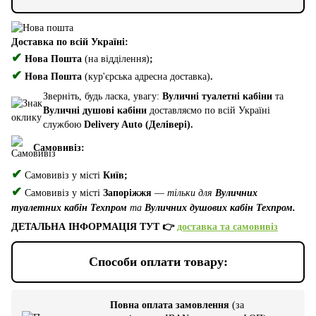
Доставка по всій Україні:
✔
Нова Пошта
(на відділення)
;
✔
Нова Пошта
(кур'єрська адресна доставка)
.
Зверніть, будь ласка, увагу:
Вуличні туалетні кабіни
та
Вуличні душові кабіни
доставляємо по всій Україні
службою
Delivery Auto (Делівері).
Самовивіз:
✔
Самовивіз у місті
Київ;
✔
Самовивіз у місті
Запоріжжя
—
тільки для
Вуличних
туалетних кабін Техпром
та
Вуличних душових кабін Техпром.
ДЕТАЛЬНА ІНФОРМАЦІЯ ТУТ 👉
доставка та самовивіз
Способи оплати товару:
Повна оплата замовлення
(за