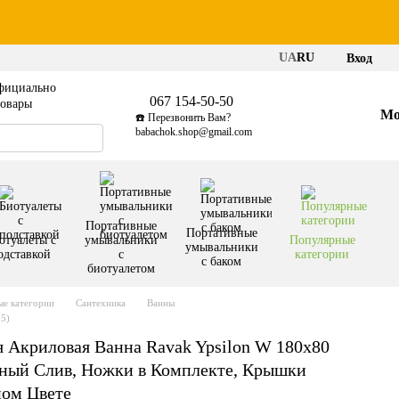
UA
RU
Вход
фициально
067 154-50-50
товары
Мо
☎️ Перезвонить Вам?
babachok.shop@gmail.com
Портативные
Портативные
отуалеты с
умывальники
Популярные
умывальники
одставкой
с
категории
с баком
биотуалетом
е категории
Сантехника
Ванны
35)
 Акриловая Ванна Ravak Ypsilon W 180x80
ьный Слив, Ножки в Комплекте, Крышки
ном Цвете