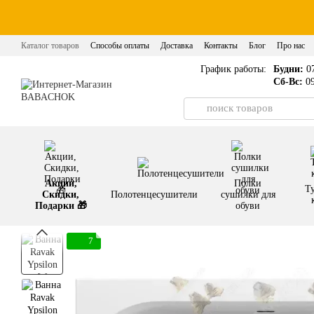
Перейти к основному контенту
Каталог товаров
Способы оплаты
Доставка
Контакты
Блог
Про нас
График работы:
Будни:
07
Сб-Вс:
09
Акции,
Полки
Т
Скидки,
Полотенцесушители
сушилки для
Подарки 🎁
обуви
7