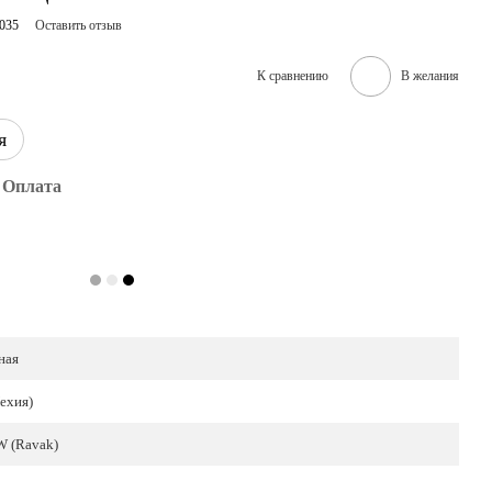
035
Оставить отзыв
К сравнению
В желания
я
Оплата
ная
ехия)
W (Ravak)