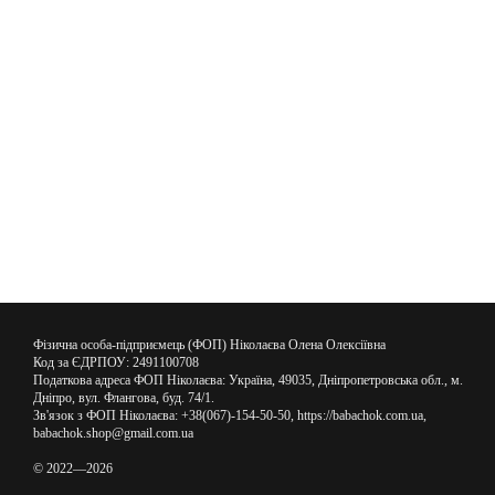
Фізична особа-підприємець (ФОП) Ніколаєва Олена Олексіївна
Код за ЄДРПОУ: 2491100708
Податкова адреса ФОП Ніколаєва: Україна, 49035, Дніпропетровська обл., м.
Дніпро, вул. Флангова, буд. 74/1.
Зв'язок з ФОП Ніколаєва: +38(067)-154-50-50, https://babachok.com.ua,
babachok.shop@gmail.com.ua
© 2022—2026