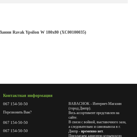
Ванни Ravak Ypsilon W 180x80 (XC00100035)
Контактная информация
067 154-50-50
BABACHOK - Интернет-Магазин
(город Днепр).
Перезвонить Вам?
Весь ассортимент представлен на
сайте.
В связи с войной, выставочного зала,
067 154-50-50
а следовательно и самовывоза в г.
067 154-50-50
Днепр -
временно нет
.
Предлагаем адресную курьерскую