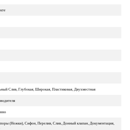
екте
ный Слив, Глубокая, Широкая, Пластиковая, Двухместная
зводителя
нно
поры (Ножки), Сифон, Перелив, Слив, Донный клапан, Документация,
а