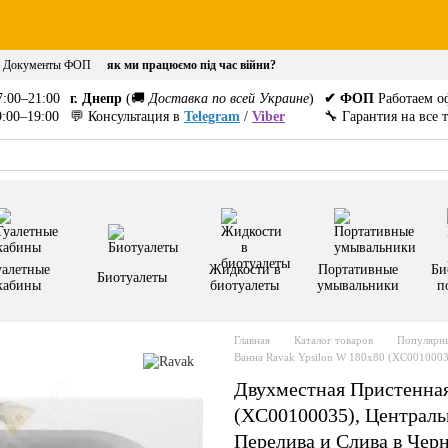
Документы ФОП
як ми працюємо під час війни?
:00–21:00
г. Днепр
(🚚
Доставка по всей Украине
)
✔ ФОП
Работаем о
:00–19:00
💬 Консультация в
Telegram
/
Viber
🔧 Гарантия на все 
уалетные
Жидкости в
Портативные
Би
Биотуалеты
кабины
биотуалеты
умывальники
п
Главная
Каталог товаров
Популярны
Ванна Ravak Ypsilon W 180x80 (XC001000
Двухместная Пристенная
(XC00100035), Централ
Перелива и Слива в Чер