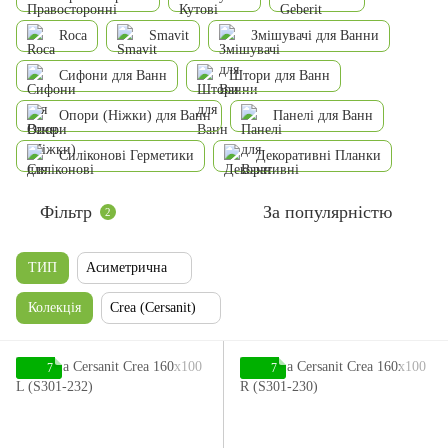
Roca
Smavit
Змішувачі для Ванни
Сифони для Ванн
Штори для Ванн
Опори (Ніжки) для Ванн
Панелі для Ванн
Силіконові Герметики
Декоративні Планки
Фільтр
За популярністю
2
ТИП
Асиметрична
Колекція
Crea (Cersanit)
7
7