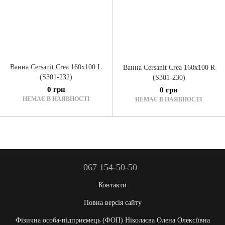
Ванна Cersanit Crea 160x100 L
Ванна Cersanit Crea 160x100 R
(S301-232)
(S301-230)
0 грн
0 грн
НЕМАЄ В НАЯВНОСТІ
НЕМАЄ В НАЯВНОСТІ
067 154-50-50
Контакти
Повна версія сайту
Фізична особа-підприємець (ФОП) Ніколаєва Олена Олексіївна