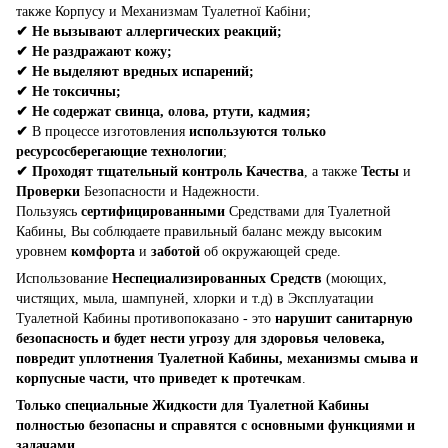
также Корпусу и Механизмам Туалетної Кабіни;
✔
Не вызывают аллергических реакций;
✔
Не раздражают кожу;
✔
Не выделяют вредных испарений;
✔
Не токсичны;
✔
Не содержат свинца, олова, ртути, кадмия;
✔
В процессе изготовления
используются только
ресурсосберегающие технологии
;
✔
Проходят тщательный контроль Качества
, а также
Тесты
и
Проверки
Безопасности и Надежности.
Пользуясь
сертифицированными
Средствами для Туалетной
Кабины, Вы соблюдаете правильный баланс между высоким
уровнем
комфорта
и
заботой
об окружающей среде.
Использование
Неспециализированных Средств
(моющих,
чистящих, мыла, шампуней, хлорки и т.д) в Эксплуатации
Туалетной Кабины противопоказано - это
нарушит санитарную
безопасность и будет нести угрозу для здоровья человека,
повредит уплотнения Туалетной Кабины, механизмы смыва и
корпусные части, что приведет к протечкам
.
Только специальные Жидкости для Туалетной Кабины
полностью безопасны и справятся с основными функциями и
задачами.