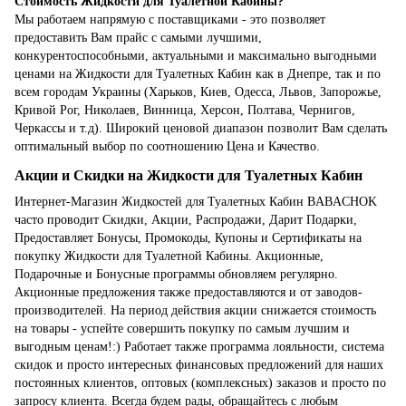
Стоимость Жидкости для Туалетной Кабины?
Мы работаем напрямую с поставщиками - это позволяет
предоставить Вам прайс с самыми лучшими,
конкурентоспособными, актуальными и максимально выгодными
ценами на Жидкости для Туалетных Кабин как в Днепре, так и по
всем городам Украины (Харьков, Киев, Одесса, Львов, Запорожье,
Кривой Рог, Николаев, Винница, Херсон, Полтава, Чернигов,
Черкассы и т.д). Широкий ценовой диапазон позволит Вам сделать
оптимальный выбор по соотношению Цена и Качество.
Акции и Скидки на Жидкости для Туалетных Кабин
Интернет-Магазин Жидкостей для Туалетных Кабин BABACHOK
часто проводит Скидки, Акции, Распродажи, Дарит Подарки,
Предоставляет Бонусы, Промокоды, Купоны и Сертификаты на
покупку Жидкости для Туалетной Кабины. Акционные,
Подарочные и Бонусные программы обновляем регулярно.
Акционные предложения также предоставляются и от заводов-
производителей. На период действия акции снижается стоимость
на товары - успейте совершить покупку по самым лучшим и
выгодным ценам!:) Работает также программа лояльности, система
скидок и просто интересных финансовых предложений для наших
постоянных клиентов, оптовых (комплексных) заказов и просто по
запросу клиента. Всегда будем рады, обращайтесь с любым