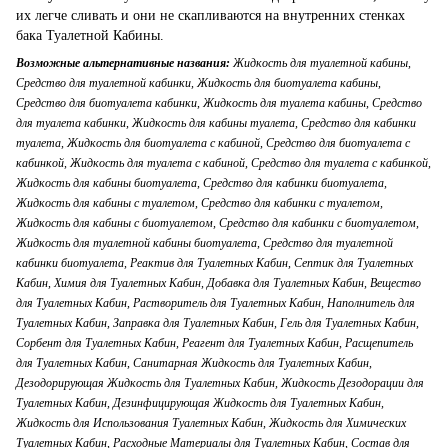
их легче сливать и они не скапливаются на внутренних стенках
бака Туалетной Кабины.
Возможные альтернативные названия:
Жидкость для туалетной кабины,
Средство для туалетной кабинки, Жидкость для биотуалета кабины,
Средство для биотуалета кабинки, Жидкость для туалета кабины, Средство
для туалета кабинки, Жидкость для кабины туалета, Средство для кабинки
туалета, Жидкость для биотуалета с кабиной, Средство для биотуалета с
кабинкой, Жидкость для туалета с кабиной, Средство для туалета с кабинкой,
Жидкость для кабины биотуалета, Средство для кабинки биотуалета,
Жидкость для кабины с туалетом, Средство для кабинки с туалетом,
Жидкость для кабины с биотуалетом, Средство для кабинки с биотуалетом,
Жидкость для туалетной кабины биотуалета, Средство для туалетной
кабинки биотуалета, Реактив для Туалетных Кабин, Септик для Туалетных
Кабин, Химия для Туалетных Кабин, Добавка для Туалетных Кабин, Вещество
для Туалетных Кабин, Растворитель для Туалетных Кабин, Наполнитель для
Туалетных Кабин, Заправка для Туалетных Кабин, Гель для Туалетных Кабин,
Сорбент для Туалетных Кабин, Реагент для Туалетных Кабин, Расщепитель
для Туалетных Кабин, Санитарная Жидкость для Туалетных Кабин,
Дезодорирующая Жидкость для Туалетных Кабин, Жидкость Дезодорации для
Туалетных Кабин, Дезинфицирующая Жидкость для Туалетных Кабин,
Жидкость для Использования Туалетных Кабин, Жидкость для Химических
Туалетных Кабин, Расходные Материалы для Туалетных Кабин, Состав для