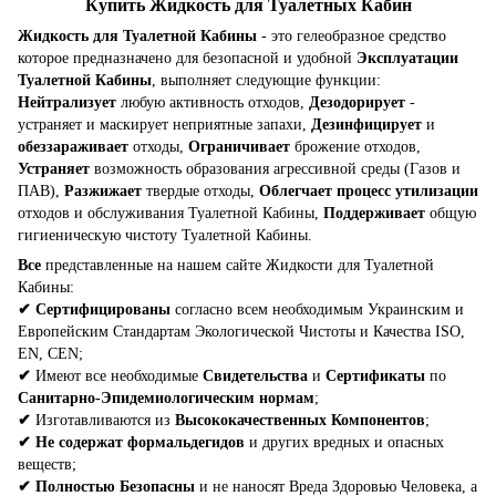
Купить Жидкость для Туалетных Кабин
Жидкость для Туалетной Кабины
- это гелеобразное средство
которое предназначено для безопасной и удобной
Эксплуатации
Туалетной Кабины
, выполняет следующие функции:
Нейтрализует
любую активность отходов,
Дезодорирует
-
устраняет и маскирует неприятные запахи,
Дезинфицирует
и
обеззараживает
отходы,
Ограничивает
брожение отходов,
Устраняет
возможность образования агрессивной среды (Газов и
ПАВ),
Разжижает
твердые отходы,
Облегчает процесс утилизации
отходов и обслуживания Туалетной Кабины,
Поддерживает
общую
гигиеническую чистоту Туалетной Кабины.
Все
представленные на нашем сайте Жидкости для Туалетной
Кабины:
✔
Сертифицированы
согласно всем необходимым Украинским и
Европейским Стандартам Экологической Чистоты и Качества ISO,
EN, CEN;
✔
Имеют все необходимые
Свидетельства
и
Сертификаты
по
Санитарно-Эпидемиологическим нормам
;
✔
Изготавливаются из
Высококачественных Компонентов
;
✔
Не содержат формальдегидов
и других вредных и опасных
веществ;
✔
Полностью Безопасны
и не наносят Вреда Здоровью Человека, а