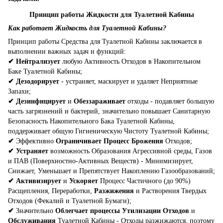
Принцип работы Жидкости для Туалетной Кабины
Как работает Жидкость для Туалетной Кабины?
Принцип работы Средства для Туалетной Кабины заключается в
выполнении важных задач и функций:
✔
Нейтрализует
любую Активность Отходов в Накопительном
Баке Туалетной Кабины;
✔
Дезодорирует
- устраняет, маскирует и удаляет Неприятные
Запахи;
✔
Дезинфицирует
и
Обеззараживает
отходы - подавляет большую
часть загрязнений и бактерий, значительно повышает Санитарную
Безопасность Накопительного Бака Туалетной Кабины,
поддерживает общую Гигиеническую Чистоту Туалетной Кабины;
✔
Эффективно
Ограничивает Процесс Брожения
Отходов;
✔
Устраняет
возможность Образования Агрессивной среды, Газов
и ПАВ (Поверхностно-Активных Веществ) - Минимизирует,
Снижает, Уменьшает и Препятствует Накоплению Газообразований;
✔
Активизирует
и
Ускоряет
Процесс Частичного (до 90%)
Расщепления, Переработки,
Разжижения
и Растворения Твердых
Отходов (Фекалий и Туалетной Бумаги);
✔
Значительно
Облегчает процессы Утилизации Отходов
и
Обслуживания
Туалетной Кабины - Отходы разжижаются, поэтому