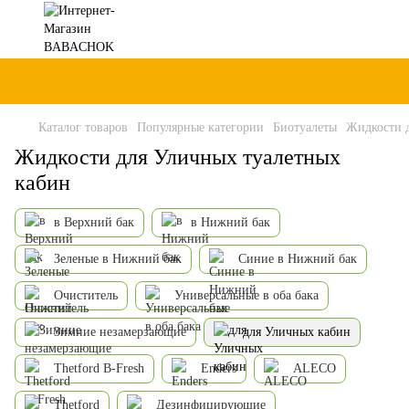
Каталог товаров
Популярные категории
Биотуалеты
Жидкости д
Жидкости для Уличных туалетных
кабин
в Верхний бак
в Нижний бак
Зеленые в Нижний бак
Синие в Нижний бак
Очиститель
Универсальные в оба бака
Зимние незамерзающие
для Уличных кабин
Thetford B-Fresh
Enders
ALECO
Thetford
Дезинфицирующие