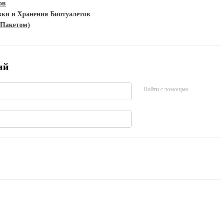
ов
ки и Хранения Биотуалетов
 Пакетом)
ий
Войти с помощью