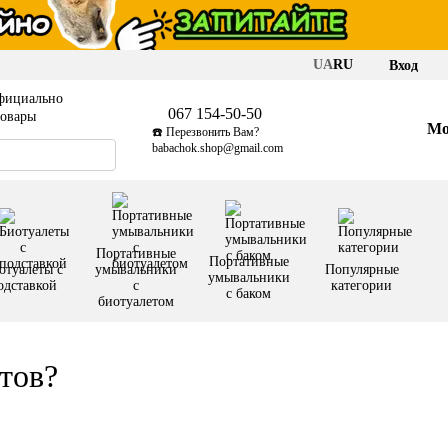
UA
RU
Вход
фициально
067 154-50-50
товары
Мо
☎️ Перезвонить Вам?
babachok.shop@gmail.com
Портативные
Портативные
отуалеты с
умывальники
Популярные
умывальники
одставкой
с
категории
с баком
биотуалетом
тов?