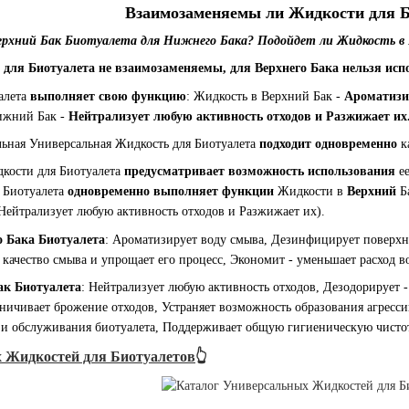
Взаимозаменяемы ли Жидкости для Б
ерхний Бак Биотуалета для Нижнего Бака? Подойдет ли Жидкость в
для Биотуалета не взаимозаменяемы, для Верхнего Бака нельзя исп
алета
выполняет свою функцию
: Жидкость в Верхний Бак -
Ароматизи
ижний Бак -
Нейтрализует любую активность отходов и Разжижает их
льная Универсальная Жидкость для Биотуалета
подходит одновременно
к
кости для Биотуалета
предусматривает возможность использования
е
 Биотуалета
одновременно выполняет функции
Жидкости в
Верхний
Б
Нейтрализует любую активность отходов и Разжижает их).
о Бака Биотуалета
: Ароматизирует воду смыва, Дезинфицирует поверхн
качество смыва и упрощает его процесс, Экономит - уменьшает расход в
к Биотуалета
: Нейтрализует любую активность отходов, Дезодорирует 
ничивает брожение отходов, Устраняет возможность образования агресс
 и обслуживания биотуалета, Поддерживает общую гигиеническую чистот
 Жидкостей для Биотуалетов
👆