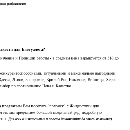
етов работают.
дкости для Биотуалета?
начение и Принцип работы - в среднем цена варьируется от 318 до
, конкурентоспособными, актуальными и максимально выгодными
Одесса, Львов, Запорожье, Кривой Рог, Николаев, Винница, Херсон,
 выбор по соотношению Цена и Качество.
)
предлагаем Вам посетить "полочку" с Жидкостями для
етов
, мы предлагаем большой модельный ряд, подробную
цены.
Для всех внимательных и просто дочитавших до этого момента:)