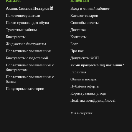
Каталог
Клиентам
Акции, Скидки, Подарки 🎁
Вход в личный кабинет
Полотенцесушители
Каталог товаров
Полки сушилки для обуви
Способы оплаты
Туалетные кабины
Доставка
Биотуалеты
Контакты
Жидкости в биотуалеты
Блог
Портативные умывальники
Про нас
Биотуалеты с подставкой
Документы ФОП
Портативные умывальники с
як ми працюємо під час війни?
биотуалетом
Гарантия
Портативные умывальники с
Обмен и возврат
баком
Публічна оферта
Популярные категории
Користувацька угода
Політика конфіденційності
Мы в соцсетях