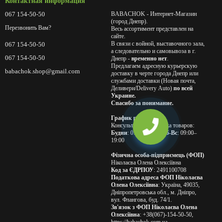
Контактная информация
067 154-50-50
BABACHOK - Интернет-Магазин
(город Днепр).
Перезвонить Вам?
Весь ассортимент представлен на
сайте.
В связи с войной, выставочного зала,
067 154-50-50
а следовательно и самовывоза в г.
067 154-50-50
Днепр -
временно нет
.
Предлагаем адресную курьерскую
babachok.shop@gmail.com
доставку в черте города Днепр или
службами доставки (Новая почта,
Деливери/Delivery Auto)
по всей
Украине.
Спасибо за понимание.
График работы
Консультации и продажа товаров:
Будни
: 07:00–21:00
Сб-Вс
: 09:00–
19:00
Фізична особа-підприємець (ФОП)
Ніколаєва Олена Олексіївна
Код за ЄДРПОУ
: 2491100708
Податкова адреса ФОП Ніколаєва
Олена Олексіївна
: Україна, 49035,
Дніпропетровська обл., м. Дніпро,
вул. Флангова, буд. 74/1.
Зв'язок з ФОП Ніколаєва Олена
Олексіївна
: +38(067)-154-50-50,