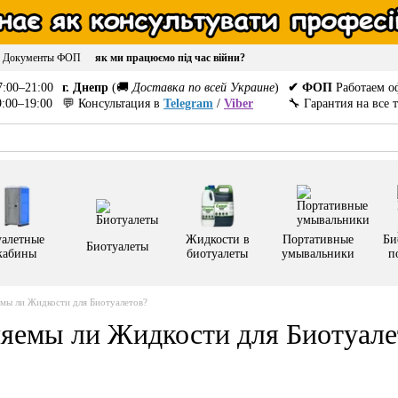
Документы ФОП
як ми працюємо під час війни?
:00–21:00
г. Днепр
(🚚
Доставка по всей Украине
)
✔ ФОП
Работаем о
:00–19:00
💬 Консультация в
Telegram
/
Viber
🔧 Гарантия на все 
уалетные
Жидкости в
Портативные
Би
Биотуалеты
кабины
биотуалеты
умывальники
п
мы ли Жидкости для Биотуалетов?
яемы ли Жидкости для Биотуале