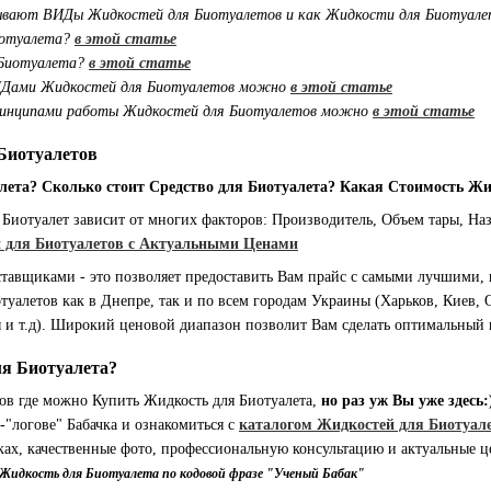
бывают ВИДы Жидкостей для Биотуалетов и как Жидкости для Биотуал
иотуалета?
в этой статье
 Биотуалета?
в этой статье
ВИДами Жидкостей для Биотуалетов можно
в этой статье
ринципами работы Жидкостей для Биотуалетов можно
в этой статье
Биотуалетов
лета? Сколько стоит Средство для Биотуалета? Какая Стоимость Жи
 Биотуалет зависит от многих факторов: Производитель, Объем тары, Наз
й для Биотуалетов с Актуальными Ценами
тавщиками - это позволяет предоставить Вам прайс с самыми лучшими
уалетов как в Днепре, так и по всем городам Украины (Харьков, Киев, 
ы и т.д). Широкий ценовой диапазон позволит Вам сделать оптимальный
ля Биотуалета?
нов где можно Купить Жидкость для Биотуалета,
но раз уж Вы уже здесь:
-"логове" Бабачка и ознакомиться с
каталогом Жидкостей для Биотуал
ах, качественные фото, профессиональную консультацию и актуальные 
ю Жидкость для Биотуалета по кодовой фразе "Ученый Бабак"