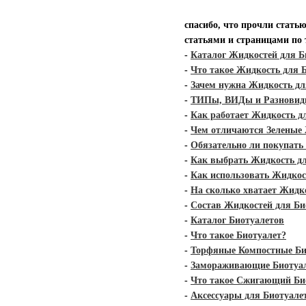
спасибо, что прочли стать
статьями и страницами по
-
Каталог Жидкостей для Б
-
Что такое Жидкость для 
-
Зачем нужна Жидкость дл
-
ТИПы, ВИДы и Разновидн
-
Как работает Жидкость д
-
Чем отличаются Зеленые 
-
Обязательно ли покупать
-
Как выбрать Жидкость дл
-
Как использовать Жидкос
-
На сколько хватает Жидк
-
Состав Жидкостей для Би
-
Каталог Биотуалетов
-
Что такое Биотуалет?
-
Торфяные Компостные Би
-
Замораживающие Биотуа
-
Что такое Сжигающий Би
-
Аксессуары для Биотуале