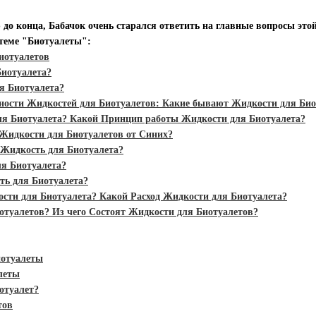
ю до конца, Бабачок очень старался ответить на главные вопросы эт
 теме "Биотуалеты":
иотуалетов
Биотуалета?
я Биотуалета?
ости Жидкостей для Биотуалетов: Какие бывают Жидкости для Био
ля Биотуалета? Какой Принцип работы Жидкости для Биотуалета?
Жидкости для Биотуалетов от Синих?
 Жидкость для Биотуалета?
я Биотуалета?
ть для Биотуалета?
ости для Биотуалета? Какой Расход Жидкости для Биотуалета?
отуалетов? Из чего Состоят Жидкости для Биотуалетов?
отуалеты
леты
отуалет?
тов