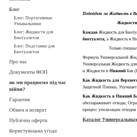
Блог
Подойдет ли Жидкость в В
Блог: Портативные
Жидкости 
Умывальники
Блог: Жидкости для
Каждая
Жидкость для Биоту
Биотуалетов
биотуалета,
а Жидкость в Н
Блог: Подставки для
Только специа
Биотуалетов
Формула Универсальной Жид
Про нас
Универсальная Жидкость для
и Жидкости в
Нижний
Бак (
Документы ФОП
Как Жидкость для Верхнег
як ми працюємо під час
Защитной Пленки, Улучшает 
війни?
Как Жидкость в Нижний Ба
Гарантия
обеззараживает отходы, Огра
Обмен и возврат
процесс утилизации отходов
Каталог Универсальных
Публічна оферта
Користувацька угода