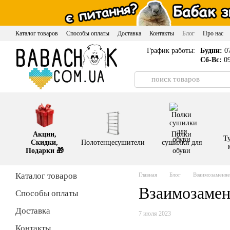
Перейти к основному контенту
Каталог товаров
Способы оплаты
Доставка
Контакты
Блог
Про нас
График работы:
Будни:
07
Сб-Вс:
09
Акции,
Полки
Т
Скидки,
Полотенцесушители
сушилки для
Подарки 🎁
обуви
Каталог товаров
Главная
Блог
Взаимозаменяе
Взаимозамен
Способы оплаты
Доставка
7 июля 2023
Контакты