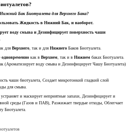
иотуалетов?
 Нижний Бак Биотуалета для Верхнего Бака?
ользовать Жидкость в Нижний Бак, и наоборот.
рует воду смыва и Дезинфицирует поверхность чаши
.
ак для
Верхнего
, так и для
Нижнего
Баков Биотуалета.
е
одновременно
как в
Верхнем
, так и в
Нижнем
баках Биотуалета.
ак (Ароматизирует воду смыва и Дезинфицирует Чашу Биотуалета)
ость чаши биотуалета, Создает микротонкий гладкий слой
оды для смыва.
- устраняет и маскирует неприятные запахи, Дезинфицирует и
ивной среды (Газов и ПАВ), Разжижает твердые отходы, Облегчает
у Биотуалета.