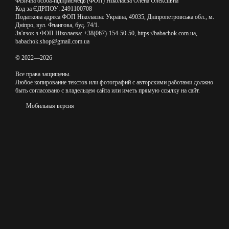
Фізична особа-підприємець (ФОП) Ніколаєва Олена Олексіївна
Код за ЄДРПОУ: 2491100708
Податкова адреса ФОП Ніколаєва: Україна, 49035, Дніпропетровська обл., м.
Дніпро, вул. Флангова, буд. 74/1.
Зв'язок з ФОП Ніколаєва: +38(067)-154-50-50, https://babachok.com.ua,
babachok.shop@gmail.com.ua
© 2022—2026
Все права защищены.
Любое копирование текстов или фотографий с авторскими работами должно
быть согласовано с владельцем сайта или иметь прямую ссылку на сайт.
Мобильная версия