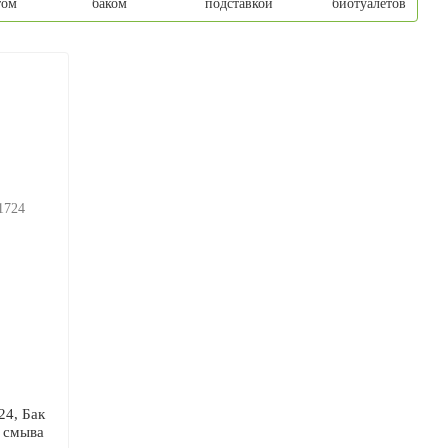
том
баком
подставкой
биотуалетов
24, Бак
а смыва