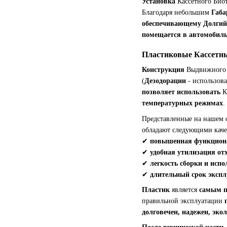
Установка
Кассетного Био
Благодаря небольшим
Габа
обеспечивающему Долги
помещается в автомобил
Пластиковые Кассетны
Конструкция
Выдвижного К
(
Дезодорации
- использов
позволяет использовать
К
температурных режимах
.
Представленные на нашем с
обладают следующими каче
✔
повышенная функцион
✔
удобная утилизация от
✔
легкость сборки и исп
✔
длительный срок эксп
Пластик
является
самым 
правильной эксплуатации
долговечен, надежен, эко