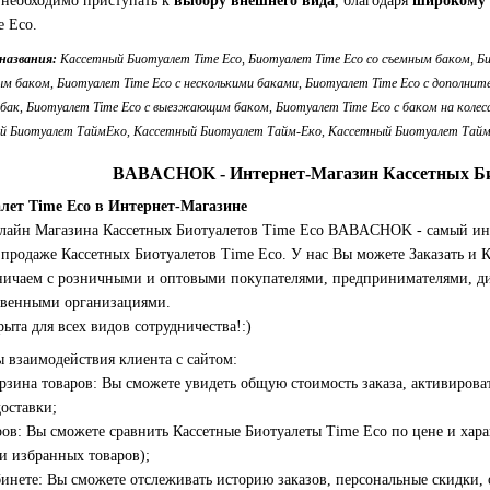
 необходимо приступать к
выбору внешнего вида
, благодаря
широкому 
e Eco.
названия:
Кассетный Биотуалет Time Eco, Биотуалет Time Eco со съемным баком, Би
м баком, Биотуалет Time Eco с несколькими баками, Биотуалет Time Eco с дополни
 бак, Биотуалет Time Eco с выезжающим баком, Биотуалет Time Eco с баком на коле
й Биотуалет ТаймЕко, Кассетный Биотуалет Тайм-Еко, Кассетный Биотуалет Тайм
BABACHOK - Интернет-Магазин Кассетных Би
лет Time Eco в Интернет-Магазине
нлайн Магазина Кассетных Биотуалетов Time Eco BABACHOK - самый ин
продаже Кассетных Биотуалетов Time Eco. У нас Вы можете Заказать и К
дничаем с розничными и оптовыми покупателями, предпринимателями, ди
твенными организациями.
а для всех видов сотрудничества!:)
 взаимодействия клиента с сайтом:
зина товаров: Вы сможете увидеть общую стоимость заказа, активироват
доставки;
ров: Вы сможете сравнить Кассетные Биотуалеты Time Eco по цене и хар
и избранных товаров);
бинете: Вы сможете отслеживать историю заказов, персональные скидки,