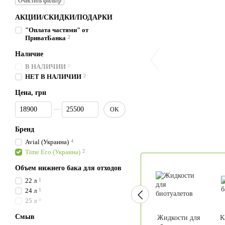
Очистить фильтр
АКЦИИ/СКИДКИ/ПОДАРКИ
"Оплата частями" от
ПриватБанка
2
Наличие
В НАЛИЧИИ
0
НЕТ В НАЛИЧИИ
2
Цена, грн
От Цена, грн
До Цена, грн
OK
Бренд
Avial (Украина)
4
Time Eco (Украина)
2
Объем нижнего бака для отходов
22 л
1
24 л
1
25 л
0
Смыв
Жидкости для
К