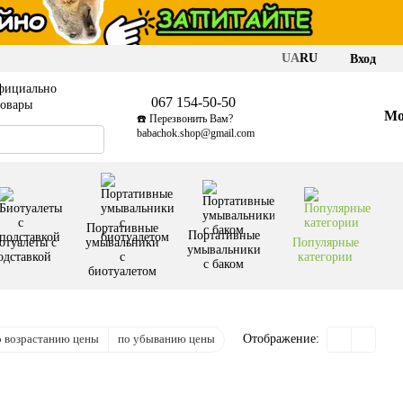
UA
RU
Вход
фициально
067 154-50-50
товары
Мо
☎️ Перезвонить Вам?
babachok.shop@gmail.com
Портативные
Портативные
отуалеты с
умывальники
Популярные
умывальники
одставкой
с
категории
с баком
биотуалетом
о возрастанию цены
по убыванию цены
Отображение: