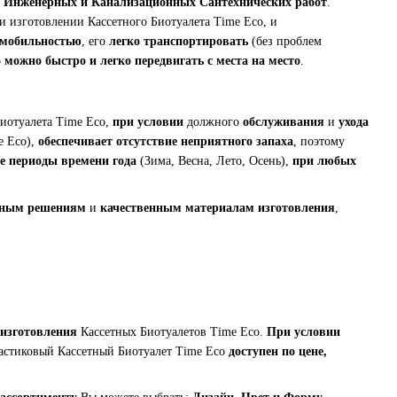
 Инженерных и Канализационных Сантехнических работ
.
и изготовлении Кассетного Биотуалета Time Eco, и
 мобильностью
, его
легко транспортировать
(без проблем
о
можно быстро и легко передвигать с места на место
.
иотуалета Time Eco,
при условии
должного
обслуживания
и
ухода
e Eco),
обеспечивает отсутствие неприятного запаха
, поэтому
е периоды времени года
(Зима, Весна, Лето, Осень),
при любых
рным решениям
и
качественным материалам изготовления
,
изготовления
Кассетных Биотуалетов Time Eco.
При условии
ластиковый Кассетный Биотуалет Time Eco
доступен по цене,