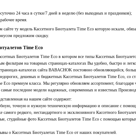
суточно 24 часа в сутки/7 дней в неделю (без выходных и праздников);
рабочее время.
 сайте ту модель Кассетного Биотуалета Time Eco которую искали, обяза
бонусом предложим скидку.
отуалетов Time Eco
ссетных Биотуалетов Time Eco в котором все типы Кассетных Биотуалет
м фильтрам на товарных страницах-каталогах Вы удобно, быстро и легк
 страницах-каталогах сайта BABACHOK постоянно обновляющийся, боль
недорогих, дешевых и бюджетных Кассетных Биотуалетов Time Eco, со 
e Eco премиум класса. Мы регулярно обновляем ассортимент, благодаря
е самые последние модели надежных, современных и известных Производ
едставленная на нашем сайте содержит:
обную, точную и нужную техническую информацию и описание с помощью
е самого редкого, нестандартного и эксклюзивного Кассетного Биотуалет
ые, студийные фото Кассетных Биотуалетов Time Eco с помощью которых
зывы о Кассетных Биотуалетах Time Eco от наших покупателей.