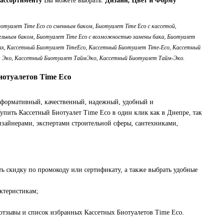
ассортименту
Вы можете выбрать:
Дизайн, Цвет и Форму
отуалет Time Eco со сменным баком, Биотуалет Time Eco с кассетой,
тельным баком, Биотуалет Time Eco с возможностью замены бака, Биотуалет
сах, Кассетный Биотуалет TimeEco, Кассетный Биотуалет Time-Eco, Кассетный
 Эко, Кассетный Биотуалет ТаймЭко, Кассетный Биотуалет Тайм-Эко.
отуалетов Time Eco
формативный, качественный, надежный, удобный и
упить Кассетный Биотуалет Time Eco в один клик как в Днепре, так
зайнерами, экспертами строительной сферы, сантехниками,
ь скидку по промокоду или сертификату, а также выбрать удобные
актеристикам;
 отзывы и список избранных Кассетных Биотуалетов Time Eco.