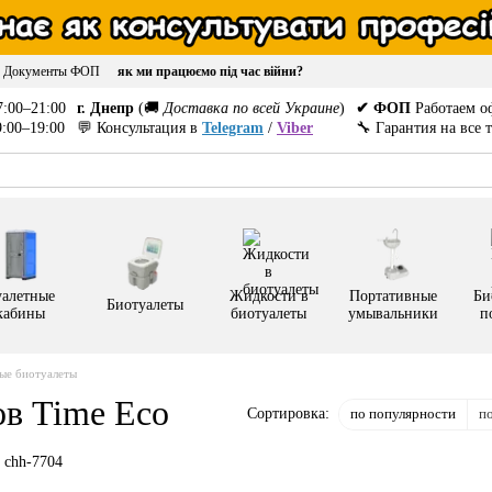
Документы ФОП
як ми працюємо під час війни?
:00–21:00
г. Днепр
(🚚
Доставка по всей Украине
)
✔ ФОП
Работаем о
:00–19:00
💬 Консультация в
Telegram
/
Viber
🔧 Гарантия на все 
уалетные
Жидкости в
Портативные
Би
Биотуалеты
кабины
биотуалеты
умывальники
п
ые биотуалеты
ов Time Eco
по популярности
п
Сортировка: