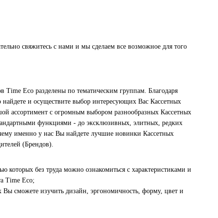
тельно свяжитесь с нами и мы сделаем все возможное для того
ов Time Eco разделены по тематическим группам. Благодаря
о найдете и осуществите выбор интересующих Вас Кассетных
шой ассортимент с огромным выбором разнообразных Кассетных
стандартными функциями - до эксклюзивных, элитных, редких
 чему именно у нас Вы найдете лучшие новинки Кассетных
ителей (Брендов).
 которых без труда можно ознакомиться с характеристиками и
а Time Eco;
 Вы сможете изучить дизайн, эргономичность, форму, цвет и