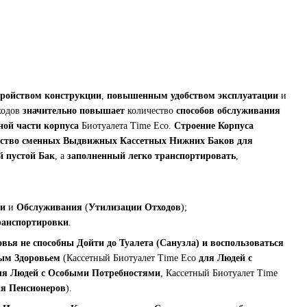
тройством конструкции
,
повышенным удобством эксплуатации
и
ходов
значительно повышает
количество
способов обслуживания
ной части корпуса
Биотуалета Time Eco.
Строение Корпуса
ство
сменных Выдвижных Кассетных Нижних Баков для
й пустой Бак
, а
заполненный
легко транспортировать
,
ки
и
Обслуживания
(
Утилизации Отходов
);
ранспортировки
.
вья не способны Дойти до Туалета (Санузла) и воспользоваться
ым Здоровьем
(Кассетный Биотуалет Time Eco
для Людей с
ля Людей с Особыми Потребностями
, Кассетный Биотуалет Time
ля Пенсионеров
).