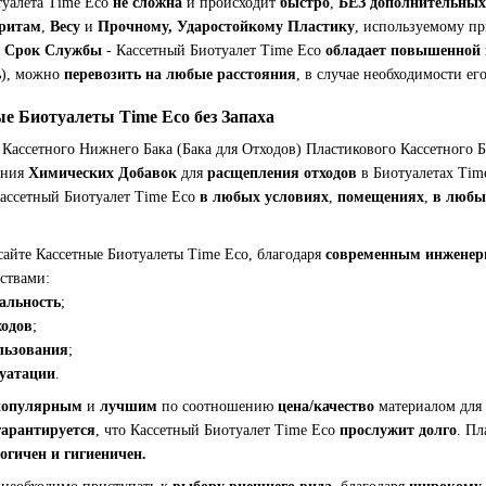
туалета Time Eco
не сложна
и происходит
быстро
,
БЕЗ дополнительных
ритам
,
Весу
и
Прочному, Ударостойкому Пластику
, используемому пр
й Срок Службы
- Кассетный Биотуалет Time Eco
обладает повышенной
ь
), можно
перевозить на любые расстояния
, в случае необходимости ег
е Биотуалеты Time Eco без Запаха
ассетного Нижнего Бака (Бака для Отходов) Пластикового Кассетного Б
ания
Химических Добавок
для
расщепления отходов
в Биотуалетах Tim
ассетный Биотуалет Time Eco
в любых условиях
,
помещениях
,
в любы
айте Кассетные Биотуалеты Time Eco, благодаря
современным инжене
ствами:
альность
;
ходов
;
ользования
;
луатации
.
популярным
и
лучшим
по соотношению
цена/качество
материалом для
гарантируется
, что Кассетный Биотуалет Time Eco
прослужит долго
. П
логичен и гигиеничен.