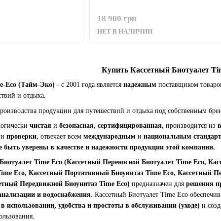
18 900 грн
НЕТ В НАЛИЧИИ
Купить Кассетный Биотуалет Ti
e-Eco (Тайм-Эко)
- с 2001 года является
надежным
поставщиком товаров
ствий и отдыха.
к производства продукции для путешествий и отдыха под собственным б
логически
чистая
и
безопасная
,
сертифицированная
, производится из
ы
и
проверки
, отвечает всем
международным
и
национальным стандарт
е быть уверены в качестве и надежности продукции этой компании.
иотуалет Time Eco (Кассетный Переносной Биотуалет Time Eco, Ка
ime Eco, Кассетный Портативный Биоунитаз Time Eco, Кассетный П
сетный Передвижной Биоунитаз Time Eco)
предназначен для
решения п
анализации и водоснабжения
. Кассетный Биотуалет Time Eco обеспечи
в использовании, удобства и простоты в обслуживании (уходе)
и соз
ользования.