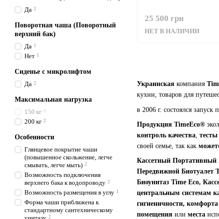
Да
2
25 500 грн
Поворотная чаша (Поворотный
НЕТ В НАЛИЧИИ
верхний бак)
Да
1
Нет
1
Сиденье с микролифтом
Да
2
Украинская
компания
Tim
кухни, товаров для путеше
Максимальная нагрузка
в 2006 г. состоялся запус
150 кг
0
200 кг
2
Продукция TimeEco®
эко
контроль качества
,
тест
Особенности
своей семье, так как
может
Глянцевое покрытие чаши
(повышенное скольжение, легче
Кассетный Портативный Б
смывать, легче мыть)
2
Передвижной Биотуалет T
Возможность подключения
Биоунитаз Time Eco, Кас
верхнего бака к водопроводу
2
Возможность размещения в углу
1
центральным системам к
Форма чаши приближена к
гигиеничности, комфорта 
стандартному сантехническому
помещения
или
места
исп
унитазу
2