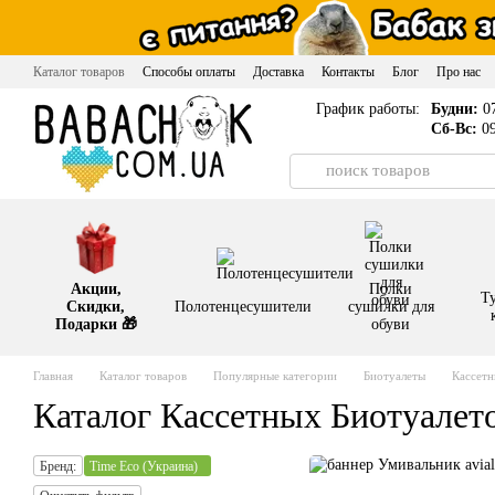
Перейти к основному контенту
Каталог товаров
Способы оплаты
Доставка
Контакты
Блог
Про нас
График работы:
Будни:
07
Сб-Вс:
09
Акции,
Полки
Т
Скидки,
Полотенцесушители
сушилки для
Подарки 🎁
обуви
Главная
Каталог товаров
Популярные категории
Биотуалеты
Кассетн
Каталог Кассетных Биотуалет
Бренд:
Time Eco (Украина)