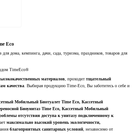
me Eco
 для дома, кемпинга, дачи, сада, туризма, праздников, товаров для
рендом TimeEco®
высококачественных материалов
, проходит
тщательный
ам качества
. Выбирая продукцию Time-Eco, Вы заботитесь о себе и
ссетный Мобильный Биотуалет Time Eco, Кассетный
ереносной Биоунитаз Time Eco, Кассетный Мобильный
роблемы отсутствия доступа к унитазу подключенному к
вает
максимально высокий уровень экологичности,
дания
благоприятных санитарных условий
, независимо от