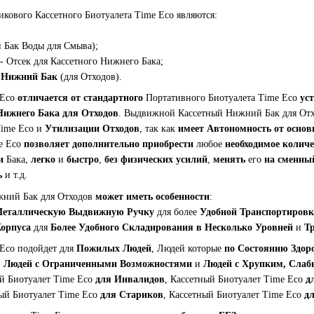
кового Кассетного Биотуалета Time Eco являются:
 Бак Воды для Смыва);
- Отсек для Кассетного Нижнего Бака;
 Нижний Бак
(для Отходов).
 Eco
отличается от стандартного
Портативного Биотуалета Time Eco
ус
Нижнего Бака для Отходов
. Выдвижной Кассетный Нижний Бак для От
Time Eco и
Утилизации Отходов
, так как
имеет Автономность от основ
me Eco
позволяет дополнительно приобрести
любое
необходимое количе
и
Бака,
легко
и
быстро
,
без физических усилий
,
менять
его
на сменны
ь
и т.д.
ний Бак для Отходов
может иметь особенности
:
еталлическую Выдвижную Ручку
для более
Удобной Транспортиров
Корпуса
для
Более Удобного
Складирования в Несколько Уровней
и
Т
 Eco подойдет для
Пожилых Людей
, Людей которые
по Состоянию Здоро
,
Людей с Ограниченными Возможностями
и
Людей с Хрупким, Слаб
ый Биотуалет Time Eco
для Инвалидов
, Кассетный Биотуалет Time Eco
д
ный Биотуалет Time Eco
для Стариков
, Кассетный Биотуалет Time Eco
д