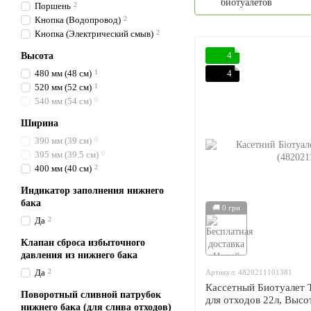
биотуалетов
Поршень
2
Кнопка (Водопровод)
2
Кнопка (Электрический смыв)
2
4
Высота
480 мм (48 см)
1
4
520 мм (52 см)
1
540 мм (54 см)
0
Ширина
390 мм (39 см)
0
395 мм (39.5 см)
0
400 мм (40 см)
2
Индикатор заполнения нижнего
бака
🚚 0 грн
Да
2
Клапан сброса избыточного
давления из нижнего бака
Да
2
Артикул: 4820211101381
Кассетный Биотуалет T
Поворотный сливной патрубок
для отходов 22л, Высо
нижнего бака (для слива отходов)