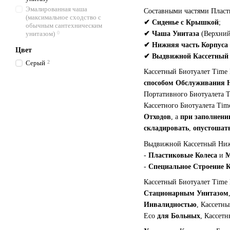
Эмалированная чаша
Составными частями Пласти
(максимальное сходство с
✔
Сиденье с Крышкой
;
обычным сантехническим
✔
Чаша Унитаза
(Верхний
унитазом)
0
✔
Нижняя часть Корпуса
Цвет
✔
Выдвижной Кассетный
Серый
2
Кассетный Биотуалет Time
способом Обслуживания 
Портативного Биотуалета 
Кассетного Биотуалета Ti
Отходов
, а
при заполнени
складировать
,
опустошат
Выдвижной Кассетный Ниж
-
Пластиковые Колеса
и
М
-
Специальное Строение 
Кассетный Биотуалет Time
Стационарным Унитазом
Инвалидностью
, Кассетн
Eco
для Больных
, Кассет