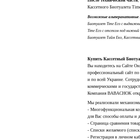
После технической части
,
Кассетного Биотуалета Tim
Возможные альтеранативные 
Биотуалет Time Eco с выдвижны
Time Eco с отсеком под нижний
Биотуалет Тайм Еко, Кассетны
Купить Кассетный Биотуа
Вы находитесь на Сайте О
профессиональный сайт по 
и по всей Украине. Сотру
коммерческими и государс
Компания BABACHOK открыт
Мы реализовали механизмы
- Многофункциональная кор
для Вас способы оплаты и 
- Страница сравнения това
- Списки желаемого (списк
- Регистрация в личном ка