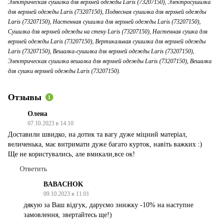
Электрическая сушилка для верхней одежды Laris (73207150), Электросушилка
для верхней одежды Laris (73207150), Подвесная сушилка для верхней одежды
Laris (73207150), Настенная сушилка для верхней одежды Laris (73207150),
Сушилка для верхней одежды на стену Laris (73207150), Настенная сушка для
верхней одежды Laris (73207150), Вертикальная сушилка для верхней одежды
Laris (73207150), Вешалка-сушилка для верхней одежды Laris (73207150),
Электрическая сушилка вешалка для верхней одежды Laris (73207150), Вешалка
для сушки верхней одежды Laris (73207150).
Отзывы
1
Олена
07.10.2023 в 14:10
Доставили швидко, на дотик та вагу дуже міцний матеріал,
величенька, має витримати дуже багато курток, навіть важких :)
Ще не користувались, але вмикали,все ок!
Ответить
BABACHOK
09.10.2023 в 11:01
дякую за Ваш відгук, даруємо знижку -10% на наступне
замовлення, звертайтесь ще!)