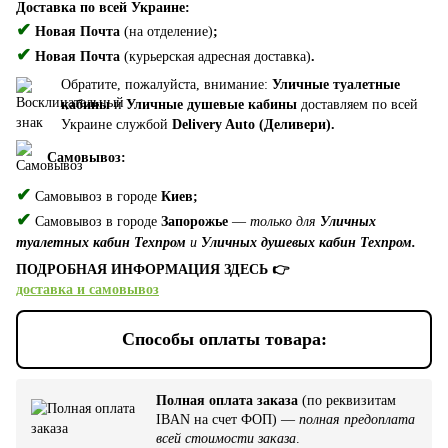
Доставка по всей Украине:
✔
Новая Почта
(на отделение)
;
✔
Новая Почта
(курьерская адресная доставка)
.
Обратите, пожалуйста, внимание:
Уличные туалетные
кабины
и
Уличные душевые кабины
доставляем по всей
Украине службой
Delivery Auto (Деливери).
Самовывоз:
✔
Самовывоз в городе
Киев;
✔
Самовывоз в городе
Запорожье
—
только для
Уличных
туалетных кабин Техпром
и
Уличных душевых кабин Техпром.
ПОДРОБНАЯ ИНФОРМАЦИЯ ЗДЕСЬ 👉
доставка и самовывоз
Способы оплаты товара:
Полная оплата заказа
(по реквизитам
IBAN на счет ФОП) —
полная предоплата
всей стоимости заказа
.