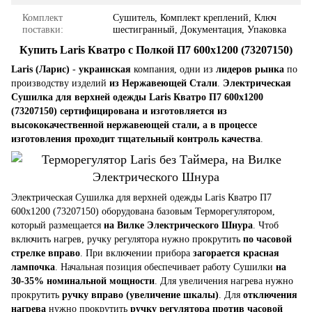
Комплект
Сушитель, Комплект креплений, Ключ
поставки:
шестигранный, Документация, Упаковка
Купить Laris Кватро с Полкой П7 600x1200 (73207150)
Laris (Ларис)
-
украинская
компания, одни из
лидеров рынка
по
производству изделий
из Нержавеющей Стали
.
Электрическая
Сушилка для верхней одежды Laris Кватро П7 600x1200
(73207150) сертифицирована и изготовляется из
высококачественной нержавеющей стали, а в процессе
изготовления проходит тщательный контроль качества
.
Электрическая Сушилка для верхней одежды Laris Кватро П7
600x1200 (73207150) оборудована базовым Терморегулятором,
который размещается
на Вилке Электрического Шнура
. Чтоб
включить нагрев, ручку регулятора нужно прокрутить
по часовой
стрелке вправо
. При включении прибора
загорается красная
лампочка
. Начальная позиция обеспечивает работу Сушилки
на
30-35% номинальной мощности
. Для увеличения нагрева нужно
прокрутить
ручку вправо (увеличение шкалы)
. Для
отключения
нагрева
нужно прокрутить
ручку регулятора против часовой