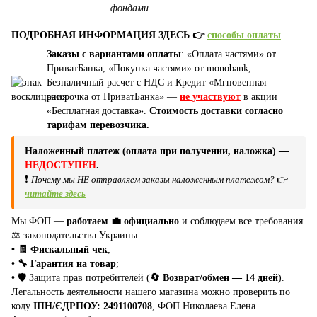
фондами
.
ПОДРОБНАЯ ИНФОРМАЦИЯ ЗДЕСЬ 👉
способы оплаты
Заказы с вариантами оплаты
: «Оплата частями» от
ПриватБанка, «Покупка частями» от monobank,
Безналичный расчет с НДС и Кредит «Мгновенная
рассрочка от ПриватБанка» —
не участвуют
в акции
«Бесплатная доставка».
Стоимость доставки согласно
тарифам перевозчика.
Наложенный платеж (оплата при получении, наложка) —
НЕДОСТУПЕН
.
❗
Почему мы НЕ отправляем заказы наложенным платежом?
👉
читайте здесь
Мы ФОП —
работаем 💼 официально
и соблюдаем все требования
⚖️ законодательства Украины:
• 🧾 Фискальный чек
;
• 🔧 Гарантия на товар
;
•
🛡️ Защита прав потребителей (
🔄 Возврат/обмен — 14 дней
).
Легальность деятельности нашего магазина можно проверить по
коду
ІПН/ЄДРПОУ: 2491100708
, ФОП Николаева Елена