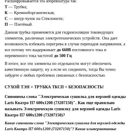
Расшифровывается эта аббревиатура так:
Т
— Трубка;
К
— Кремнийорганическая;
С
— шнур-чулок на Стеклонити;
П
— Плетёный.
Данная трубка применяется для гидроизоляции токоведущих
элементов, различных электротехнических устройств. Она дает
возможность избежать перегрева в случае перепадов напряжения, а
все потому что выдерживает
до 660В
постоянного тока и
переменного тока частотой
до 500 Гц
.
В итоге, все эти элементы по отдельности могут обеспечить
качественную защиту, ну а если их соединить, тогда Вы точно
забудете о любых проблемах связанных с безопасностью.
СУХОЙ ТЭН + ТРУБКА ТКСП = БЕЗОПАСНОСТЬ!
Синонимы слова "Электрическая сушилка для верхней одежды
Laris Кватро П7 600x1200 (73207150)". Как еще правильно
называть Электрическую сушилку для верхней одежды Laris
Кватро П7 600x1200 (73207150)?
Какие синонимы слова "Электрическая сушилка для верхней одежды
Laris Кватро П7 600x1200 (73207150)"? Какие альтернативные