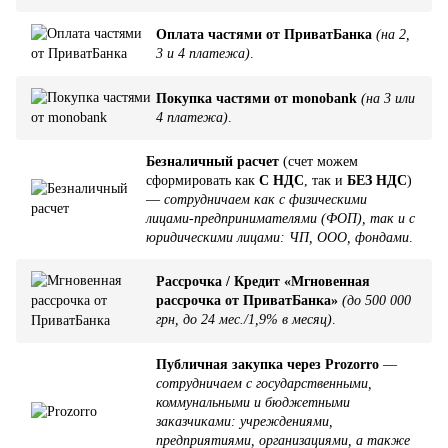
Оплата частями от ПриватБанка
(на 2,
3 и 4 платежа)
.
Покупка частями от monobank
(на 3 или
4 платежа)
.
Безналичный расчет
(счет можем
сформировать как
С НДС
, так и
БЕЗ НДС
)
—
сотрудничаем как с физическими
лицами-предпринимателями (ФОП), так и с
юридическими лицами: ЧП, ООО, фондами
.
Рассрочка / Кредит «Мгновенная
рассрочка от ПриватБанка»
(до 500 000
грн, до 24 мес./1,9% в месяц)
.
Публичная закупка через Prozorro
—
сотрудничаем с государственными,
коммунальными и бюджетными
заказчиками: учреждениями,
предприятиями, организациями, а также