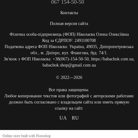
067 154-50-50
Контакты
Полная версия сайта
Фізична особа-підприємець (ФОП) Ніколаєва Олена Олексіївна
Код за ЄДРПОУ: 2491100708
Податкова адреса ФОП Ніколаєва: Україна, 49035, Дніпропетровська
обл., м. Дніпро, вул. Флангова, буд. 74/1.
Зв'язок з ФОП Ніколаєва: +38(067)-154-50-50, https://babachok.com.ua,
babachok.shop@gmail.com.ua
© 2022—2026
Все права защищены.
Любое копирование текстов или фотографий с авторскими работами
должно быть согласовано с владельцем сайта или иметь прямую
ссылку на сайт.
UA
RU
Online store built with Horoshop