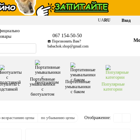
UA
RU
Вход
фициально
067 154-50-50
товары
Мо
☎️ Перезвонить Вам?
babachok.shop@gmail.com
Портативные
Портативные
отуалеты с
умывальники
Популярные
умывальники
одставкой
с
категории
с баком
биотуалетом
о возрастанию цены
по убыванию цены
Отображение: