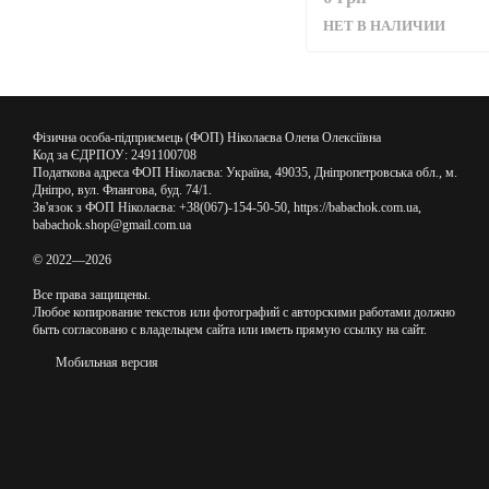
НЕТ В НАЛИЧИИ
Фізична особа-підприємець (ФОП) Ніколаєва Олена Олексіївна
Код за ЄДРПОУ: 2491100708
Податкова адреса ФОП Ніколаєва: Україна, 49035, Дніпропетровська обл., м.
Дніпро, вул. Флангова, буд. 74/1.
Зв'язок з ФОП Ніколаєва: +38(067)-154-50-50, https://babachok.com.ua,
babachok.shop@gmail.com.ua
© 2022—2026
Все права защищены.
Любое копирование текстов или фотографий с авторскими работами должно
быть согласовано с владельцем сайта или иметь прямую ссылку на сайт.
Мобильная версия