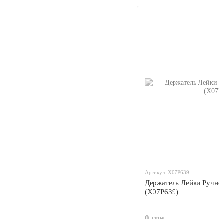
Артикул: X07P639
Держатель Лейки Ручн
(X07P639)
0 грн