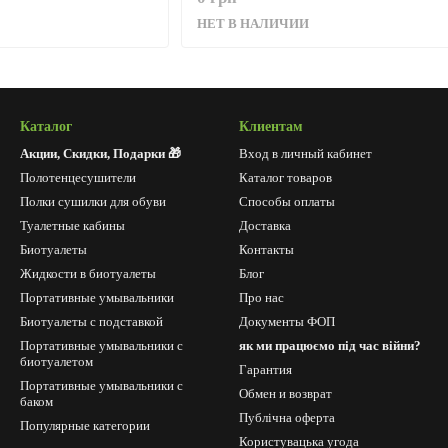
НЕТ В НАЛИЧИИ
Каталог
Клиентам
Акции, Скидки, Подарки 🎁
Вход в личный кабинет
Полотенцесушители
Каталог товаров
Полки сушилки для обуви
Способы оплаты
Туалетные кабины
Доставка
Биотуалеты
Контакты
Жидкости в биотуалеты
Блог
Портативные умывальники
Про нас
Биотуалеты с подставкой
Документы ФОП
Портативные умывальники с
як ми працюємо під час війни?
биотуалетом
Гарантия
Портативные умывальники с
Обмен и возврат
баком
Публічна оферта
Популярные категории
Користувацька угода