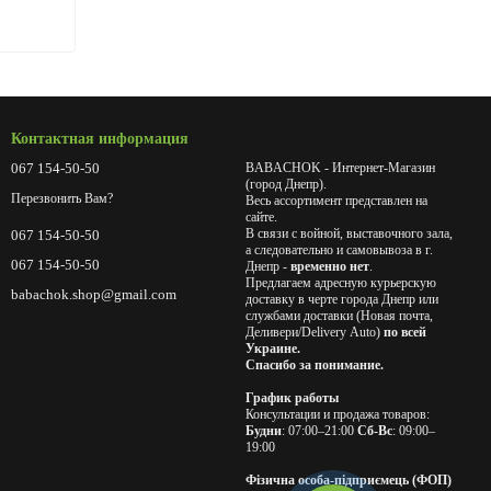
Контактная информация
067 154-50-50
BABACHOK - Интернет-Магазин
(город Днепр).
Перезвонить Вам?
Весь ассортимент представлен на
сайте.
В связи с войной, выставочного зала,
067 154-50-50
а следовательно и самовывоза в г.
067 154-50-50
Днепр -
временно нет
.
Предлагаем адресную курьерскую
babachok.shop@gmail.com
доставку в черте города Днепр или
службами доставки (Новая почта,
Деливери/Delivery Auto)
по всей
Украине.
Спасибо за понимание.
График работы
Консультации и продажа товаров:
Будни
: 07:00–21:00
Сб-Вс
: 09:00–
19:00
Фізична особа-підприємець (ФОП)