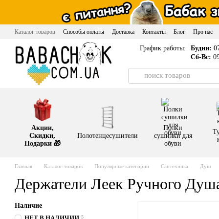
Перейти к основному контенту
Каталог товаров
Способы оплаты
Доставка
Контакты
Блог
Про нас
График работы:
Будни:
07
Сб-Вс:
09
Акции,
Полки
Т
Скидки,
Полотенцесушители
сушилки для
Подарки 🎁
обуви
Главная
Каталог товаров
Популярные категории
Сантехника
Душ
Держатели Леек Ручного Душ
Наличие
НЕТ В НАЛИЧИИ
5