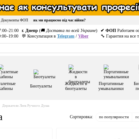
Документы ФОП
як ми працюємо під час війни?
:00–21:00
г. Днепр
(🚚
Доставка по всей Украине
)
✔ ФОП
Работаем о
:00–19:00
💬 Консультация в
Telegram
/
Viber
🔧 Гарантия на все 
уалетные
Жидкости в
Портативные
Би
Биотуалеты
кабины
биотуалеты
умывальники
п
Держатели Леек Ручного Душа
а
по популярности
п
Сортировка: