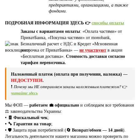
предприятиями, организациями, а также
фондами
.
ПОДРОБНАЯ ИНФОРМАЦИЯ ЗДЕСЬ 👉
способы оплаты
Заказы с вариантами оплаты
: «Оплата частями» от
ПриватБанка, «Покупка частями» от monobank,
Безналичный расчет с НДС и Кредит «Мгновенная
рассрочка от ПриватБанка» —
не участвуют
в акции
«Бесплатная доставка».
Стоимость доставки согласно
тарифам перевозчика.
Наложенный платеж (оплата при получении, наложка) —
НЕДОСТУПЕН
.
❗
Почему мы НЕ отправляем заказы наложенным платежом?
👉
читайте здесь
Мы ФОП —
работаем 💼 официально
и соблюдаем все требования
⚖️ законодательства Украины:
• 🧾 Фискальный чек
;
• 🔧 Гарантия на товар
;
•
🛡️ Защита прав потребителей (
🔄 Возврат/обмен — 14 дней
).
Легальность деятельности нашего магазина можно проверить по