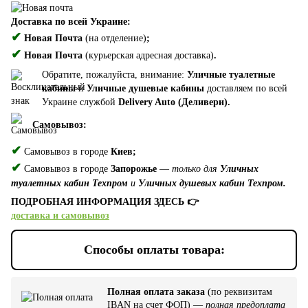
Доставка по всей Украине:
✔
Новая Почта
(на отделение)
;
✔
Новая Почта
(курьерская адресная доставка)
.
Обратите, пожалуйста, внимание:
Уличные туалетные
кабины
и
Уличные душевые кабины
доставляем по всей
Украине службой
Delivery Auto (Деливери).
Самовывоз:
✔
Самовывоз в городе
Киев;
✔
Самовывоз в городе
Запорожье
—
только для
Уличных
туалетных кабин Техпром
и
Уличных душевых кабин Техпром.
ПОДРОБНАЯ ИНФОРМАЦИЯ ЗДЕСЬ 👉
доставка и самовывоз
Способы оплаты товара:
Полная оплата заказа
(по реквизитам
IBAN на счет ФОП) —
полная предоплата