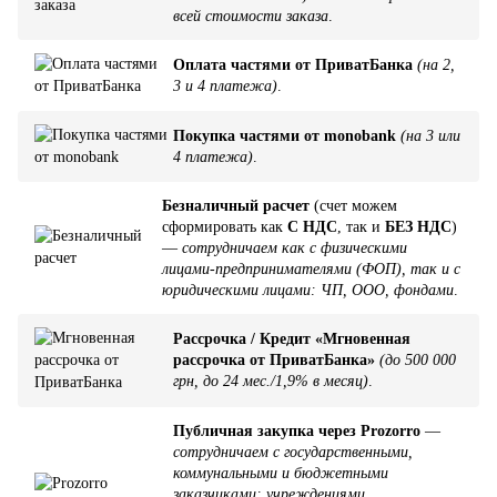
всей стоимости заказа
.
Оплата частями от ПриватБанка
(на 2,
3 и 4 платежа)
.
Покупка частями от monobank
(на 3 или
4 платежа)
.
Безналичный расчет
(счет можем
сформировать как
С НДС
, так и
БЕЗ НДС
)
—
сотрудничаем как с физическими
лицами-предпринимателями (ФОП), так и с
юридическими лицами: ЧП, ООО, фондами
.
Рассрочка / Кредит «Мгновенная
рассрочка от ПриватБанка»
(до 500 000
грн, до 24 мес./1,9% в месяц)
.
Публичная закупка через Prozorro
—
сотрудничаем с государственными,
коммунальными и бюджетными
заказчиками: учреждениями,