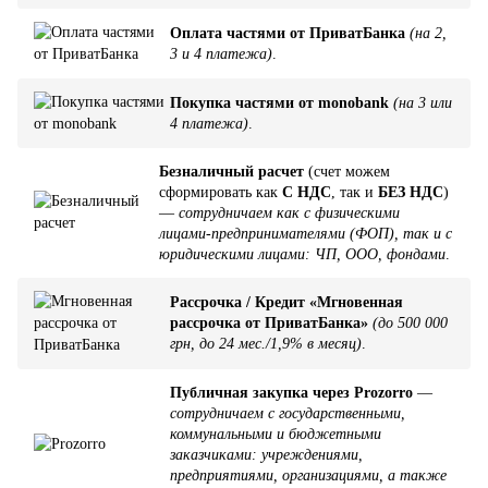
Оплата частями от ПриватБанка
(на 2,
3 и 4 платежа)
.
Покупка частями от monobank
(на 3 или
4 платежа)
.
Безналичный расчет
(счет можем
сформировать как
С НДС
, так и
БЕЗ НДС
)
—
сотрудничаем как с физическими
лицами-предпринимателями (ФОП), так и с
юридическими лицами: ЧП, ООО, фондами
.
Рассрочка / Кредит «Мгновенная
рассрочка от ПриватБанка»
(до 500 000
грн, до 24 мес./1,9% в месяц)
.
Публичная закупка через Prozorro
—
сотрудничаем с государственными,
коммунальными и бюджетными
заказчиками: учреждениями,
предприятиями, организациями, а также