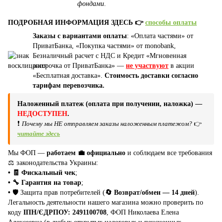
фондами
.
ПОДРОБНАЯ ИНФОРМАЦИЯ ЗДЕСЬ 👉
способы оплаты
Заказы с вариантами оплаты
: «Оплата частями» от
ПриватБанка, «Покупка частями» от monobank,
Безналичный расчет с НДС и Кредит «Мгновенная
рассрочка от ПриватБанка» —
не участвуют
в акции
«Бесплатная доставка».
Стоимость доставки согласно
тарифам перевозчика.
Наложенный платеж (оплата при получении, наложка) —
НЕДОСТУПЕН
.
❗
Почему мы НЕ отправляем заказы наложенным платежом?
👉
читайте здесь
Мы ФОП —
работаем 💼 официально
и соблюдаем все требования
⚖️ законодательства Украины:
• 🧾 Фискальный чек
;
• 🔧 Гарантия на товар
;
•
🛡️ Защита прав потребителей (
🔄 Возврат/обмен — 14 дней
).
Легальность деятельности нашего магазина можно проверить по
коду
ІПН/ЄДРПОУ: 2491100708
, ФОП Николаева Елена