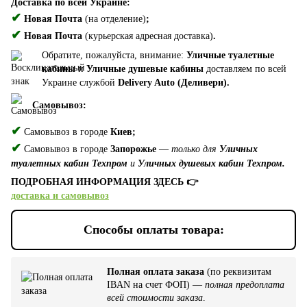
Доставка по всей Украине:
✔
Новая Почта
(на отделение)
;
✔
Новая Почта
(курьерская адресная доставка)
.
Обратите, пожалуйста, внимание:
Уличные туалетные
кабины
и
Уличные душевые кабины
доставляем по всей
Украине службой
Delivery Auto (Деливери).
Самовывоз:
✔
Самовывоз в городе
Киев;
✔
Самовывоз в городе
Запорожье
—
только для
Уличных
туалетных кабин Техпром
и
Уличных душевых кабин Техпром.
ПОДРОБНАЯ ИНФОРМАЦИЯ ЗДЕСЬ 👉
доставка и самовывоз
Способы оплаты товара:
Полная оплата заказа
(по реквизитам
IBAN на счет ФОП) —
полная предоплата
всей стоимости заказа
.