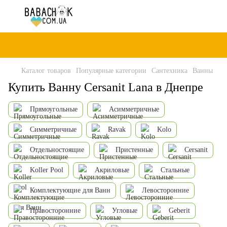
Каталог товаров
Популярные категории
Сантехника
Ванны
Купить Ванну Cersanit Lana в Днепре
Прямоугольные
Асимметричные
Симметричные
Ravak
Kolo
Отдельностоящие
Пристенные
Cersanit
Koller Pool
Акриловые
Стальные
Комплектующие для Ванн
Левосторонние
Правосторонние
Угловые
Geberit